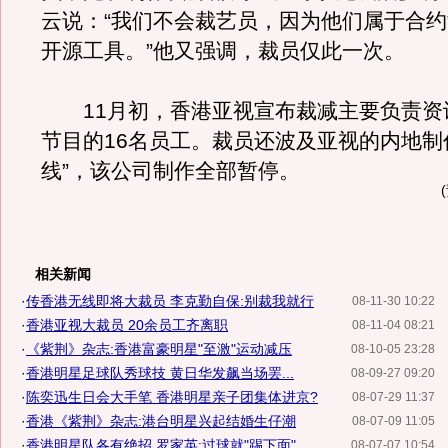
云说：“我们不会裁艺员，因为他们属于合
开源工具。”他又强调，裁员仅此一次。
11月初，香港亚视宣布裁减主要负责资
节目的16名员工。裁员还波及亚视的内地制
线”，该公司制作全部暂停。
相关新闻
·
传香港无线即将大裁员 李克勤自保:别裁我就行
08-11-30 10:22
·
香港亚视大裁员 20余员工齐离职
08-11-04 08:21
·
《紫荆》杂志:香港富豪明星"至激"运动减压
08-10-05 23:28
·
香港明星足球队秀球技 黄日华发飙当场罢...
08-09-27 09:20
·
陈奕迅生日会大手笔 香港明星亲子团集体进京?
08-07-29 11:37
·
香港《紫荆》杂志:港台明星兴起结婚生仔潮
08-07-09 11:05
·
香港明星队各有绝招 罗家英:过球就"踢下面"
08-07-07 10:54