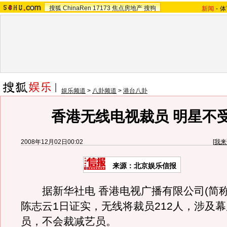
搜狐
ChinaRen
17173
焦点房地产
搜狗
新闻
-
体
娱乐频道
>
八卦频道
>
港台八卦
香港无线电视裁员 明星不
2008年12月02日00:02
[
我来
来源：北京娱乐信报
据新华社电 香港电视广播有限公司(简称
陈志云1日证实，无线将裁员212人，涉及
员，不会裁减艺员。