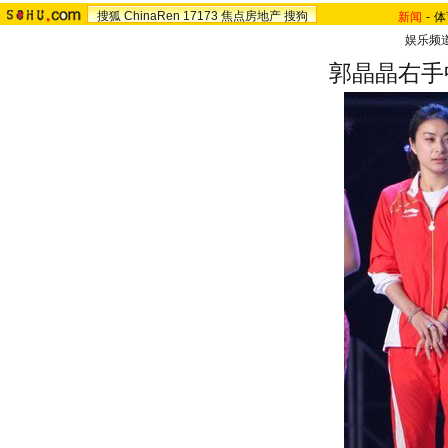
搜狐
ChinaRen
17173
焦点房地产
搜狗
新闻
-
体
娱乐频
郭晶晶右手