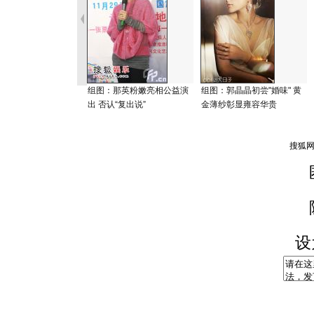
组图：那英粉嫩亮相公益演
组图：郭晶晶初尝"婚味" 黄
出 否认“复出说”
金薄纱彰显雍容华贵
设