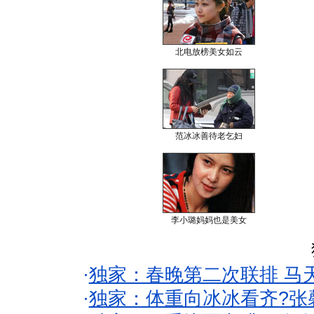
北电放榜美女如云
范冰冰善待老乞妇
李小璐妈妈也是美女
·
独家：春晚第二次联排 马
·
独家：体重向冰冰看齐?张