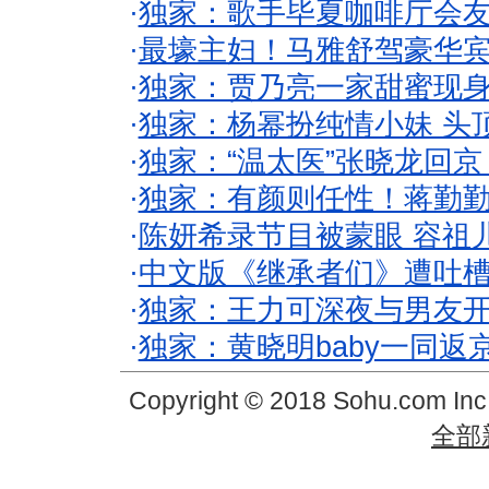
·
独家：歌手毕夏咖啡厅会友
·
最壕主妇！马雅舒驾豪华
·
独家：贾乃亮一家甜蜜现身
·
独家：杨幂扮纯情小妹 头
·
独家：“温太医”张晓龙回京
·
独家：有颜则任性！蒋勤
·
陈妍希录节目被蒙眼 容祖
·
中文版《继承者们》遭吐槽
·
独家：王力可深夜与男友开
·
独家：黄晓明baby一同返
Copyright © 2018 Sohu.com In
全部