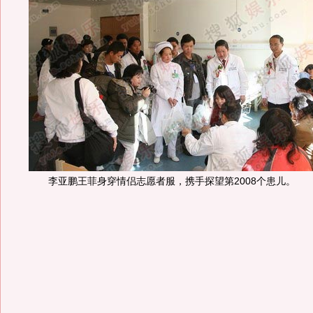
李亚鹏王菲身穿情侣志愿者服，携手探望第2008个患儿。