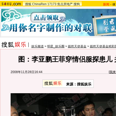
搜狐
ChinaRen
17173
焦点房地产
搜狗
新闻
-
体
娱乐频道
>
明星_娱乐圈
>
嫣然天使基金
>
嫣然天使基金精彩
图：李亚鹏王菲穿情侣服探患儿 
2008年11月28日16:44
[
我来
来源：搜狐娱乐