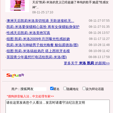
天后"凯莉-米洛的意义已经超越了单纯的歌手:她是"性感女
神"...
08-11-25 17:10
·
澳洲天后凯莉米洛亲切抵港 无歌迷接机无...
08-11-27 07:55
·
凯莉-米洛要保镖精心装扮 将有女保镖贴身保护
08-11-27 01:35
·
性感天后凯莉-米洛美艳写真
08-11-26 13:57
·
组图:凯莉-米洛2009年月历曝光性感妖娆
08-11-17 11:27
·
凯莉-米洛与神秘男子烛光晚餐 貌似裘德洛(图)
08-10-28 11:48
·
组图:凯莉-米洛搞姐弟恋 搭上西班牙名模
08-10-09 11:42
·
英国青少年最想打电话给凯莉-米洛(图)
08-08-13 17:59
更多关于
米洛 凯莉
的新闻>>
用户：
匿名
隐藏地址
设为辩论话题
*搜狗拼音输入法，中文处理专家>>