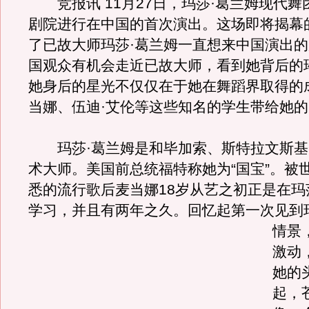
竞报讯 11月27日，玛莎·葛兰姆现代舞
剧院进行在中国的首次演出。这场即将揭幕
了已故大师玛莎·葛兰姆一直想来中国演出
国观众有机会走近已故大师，看到她背后的
她身后的星光不仅仅在于她在舞蹈界取得的
当娜、伍迪·艾伦等这些知名的学生带给她的
玛莎·葛兰姆是和毕加索、斯特拉文斯基
术大师。美国前总统福特称她为“国宝”。被
悉的流行歌后麦当娜18岁从艺之初正是在玛
学习，并且有两年之久。
回忆起第一次见到
情景
激动
她的
起，