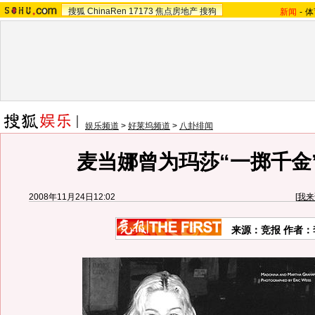
搜狐
ChinaRen
17173
焦点房地产
搜狗
新闻
-
体
娱乐频道
>
好莱坞频道
>
八卦绯闻
麦当娜曾为玛莎“一掷千金”
2008年11月24日12:02
[
我来
来源：竞报 作者：