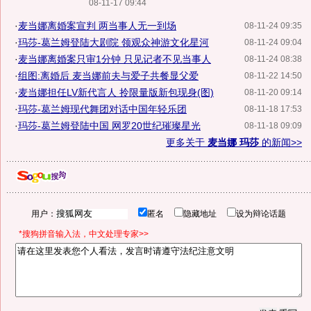
08-11-17 09:44
·
麦当娜离婚案宣判 两当事人无一到场
08-11-24 09:35
·
玛莎-葛兰姆登陆大剧院 领观众神游文化星河
08-11-24 09:04
·
麦当娜离婚案只审1分钟 只见记者不见当事人
08-11-24 08:38
·
组图:离婚后 麦当娜前夫与爱子共餐显父爱
08-11-22 14:50
·
麦当娜担任LV新代言人 拎限量版新包现身(图)
08-11-20 09:14
·
玛莎-葛兰姆现代舞团对话中国年轻乐团
08-11-18 17:53
·
玛莎-葛兰姆登陆中国 网罗20世纪璀璨星光
08-11-18 09:09
更多关于
麦当娜 玛莎
的新闻>>
用户：
匿名
隐藏地址
设为辩论话题
*搜狗拼音输入法，中文处理专家>>