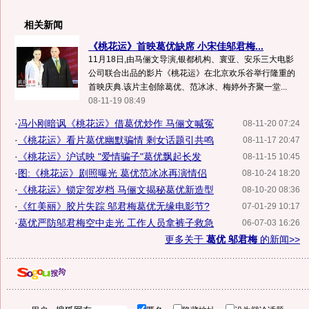
相关新闻
《桃花运》首映葛优缺席 小宋佳邬君梅...
11月18日,由马俪文导演,银都机构、寰亚、安乐三大电影
公司联合出品的影片《桃花运》在北京欢乐谷举行隆重的
首映庆典.该片主创除葛优、范冰冰、梅婷外齐聚一堂...
08-11-19 08:49
·
冯小刚暗讽《桃花运》借葛优炒作 马俪文喊冤
08-11-20 07:24
·
《桃花运》看片葛优幽默骗情 剩女话题引共鸣
08-11-17 20:47
·
《桃花运》沪试映 "爱情骗子"葛优飘起长发
08-11-15 10:45
·
图:《桃花运》剧照曝光 葛优范冰冰再演情侣
08-10-24 18:20
·
《桃花运》锁定贺岁档 马俪文揭秘葛优新造型
08-10-20 08:36
·
《红美丽》胶片失踪 邬君梅葛优无缘电影节?
07-01-29 10:17
·
葛优严防邬君梅空中走光 工作人员拿裤子救急
06-07-03 16:26
更多关于
葛优 邬君梅
的新闻>>