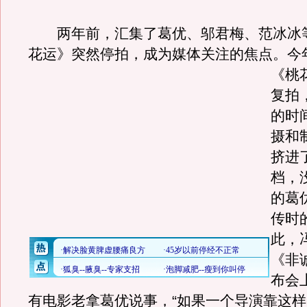
两年前，汇集了葛优、邬君梅、范冰冰
花运》突然停拍，成为媒体关注的焦点。
今
《桃
复拍
的时
摄和
挤进
档，
的葛
传时
此，
《非
布会
有电影老拿葛优说事，“如果一个导演靠这