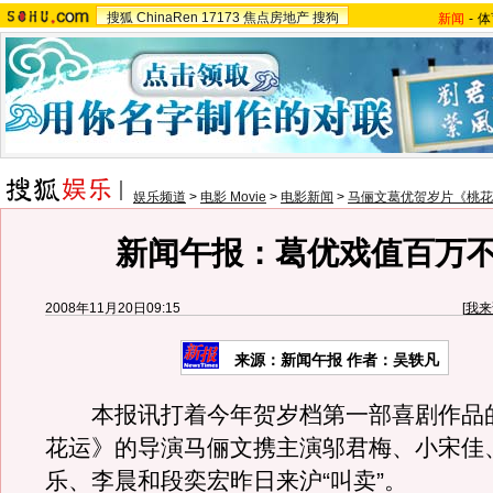
搜狐
ChinaRen
17173
焦点房地产
搜狗
新闻
-
体
娱乐频道
>
电影 Movie
>
电影新闻
>
马俪文葛优贺岁片《桃花
新闻午报：葛优戏值百万
2008年11月20日09:15
[
我来
来源：新闻午报 作者：吴轶凡
本报讯打着今年贺岁档第一部喜剧作品
花运》的导演马俪文携主演邬君梅、小宋佳
乐、李晨和段奕宏昨日来沪“叫卖”。