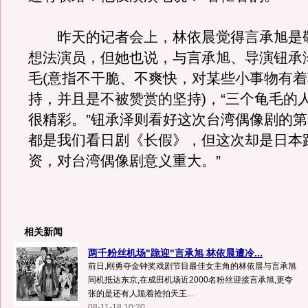
昨天的记者会上，林依晨觉得言承旭是
想法演员，但她也说，与言承旭、导演钮承
毛(意指不干脆、不爽快，对某些小事物有
持，并且是不被赞赏的坚持)，“三个龟毛的
很精彩。”钮承泽则看好这次台湾偶像剧的第
都是我们看日剧《长假》，但这次却是日本
资，对台湾偶像剧意义重大。”
相关新闻
两千粉丝机场"跪迎"言承旭 林依晨遭冷...
前日,刚勇夺金钟奖戏剧节目最佳女主角的林依晨与言承旭
同机抵达东京,在成田机场近2000名粉丝迎接言承旭,更夸
张的是还有人跪着抢拍天王...
08-11-18 10:20