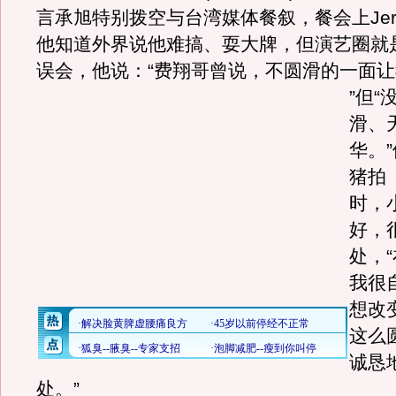
言承旭特别拨空与台湾媒体餐叙，餐会上Jer
他知道外界说他难搞、耍大牌，但演艺圈就
误会，他说：“费翔哥曾说，不圆滑的一面
”但
滑、
华。
猪拍
时，
好，
处，
我很
想改
这么
诚恳
处。”