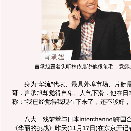
言承旭歪着头听林依晨说他很龟毛，竟露
身为“华流”代表、最具外埠市场、片酬
哥，言承旭却觉得自卑、人气下滑，他在日
称：“我已经觉得我现在下来了，还不够好，
八大、戏梦堂与日本interchannel跨
《华丽的挑战》昨天(11月17日)在东京开