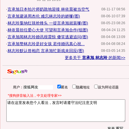
·
言承旭日本拍片师奶跪地迎接 林依晨被当空气
08-11-17 08:56
·
言承旭避谈周杰伦 难忘林志玲的娇嗲(图)
08-06-10 07:39
·
林志玲戛纳红毯抢锋头 一提言承旭就装嗲(图)
08-05-23 08:26
·
林依晨担任爱心大使 可望和言承旭合作(组图)
08-04-24 11:25
·
言承旭闻林志玲婚讯很震惊 傻笑逃避追问(图)
08-04-08 13:09
·
言承旭赞林志玲是好女孩 若传婚讯真心祝...
08-04-08 08:24
·
林志玲默认曾相恋 言承旭忙新戏未回应(图)
08-03-05 14:35
更多关于
言承旭 林志玲
的新闻>>
用户：
匿名
隐藏地址
设为辩论话题
*搜狗拼音输入法，中文处理专家>>