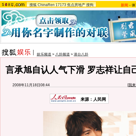
搜狐
ChinaRen
17173
焦点房地产
搜狗
新闻
-
体
娱乐频道
>
八卦频道
>
港台八卦
言承旭自认人气下滑 罗志祥让自己
2008年11月18日08:44
[
我来
来源：人民网