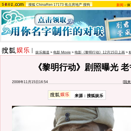
搜狐
ChinaRen
17173
焦点房地产
搜狗
新闻
-
体
娱乐频道
>
电影 Movie
>
电影《黎明行动》12月15日上画
>
《黎明行动》剧照曝光 老
2008年11月15日16:54
[
我来
来源：搜狐娱乐