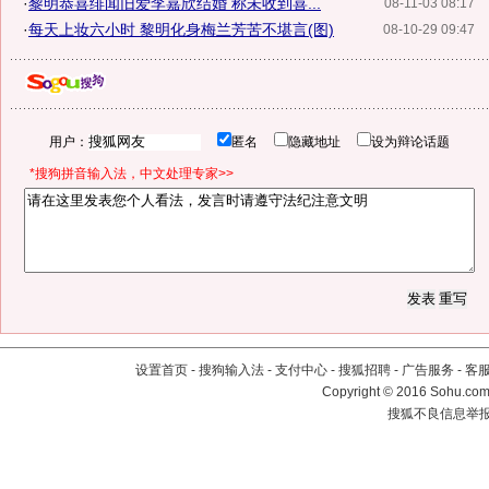
·
黎明恭喜绯闻旧爱李嘉欣结婚 称未收到喜...
08-11-03 08:17
·
每天上妆六小时 黎明化身梅兰芳苦不堪言(图)
08-10-29 09:47
用户：
匿名
隐藏地址
设为辩论话题
*搜狗拼音输入法，中文处理专家>>
设置首页
-
搜狗输入法
-
支付中心
-
搜狐招聘
-
广告服务
-
客
Copyright
©
2016 Sohu.com 
搜狐不良信息举