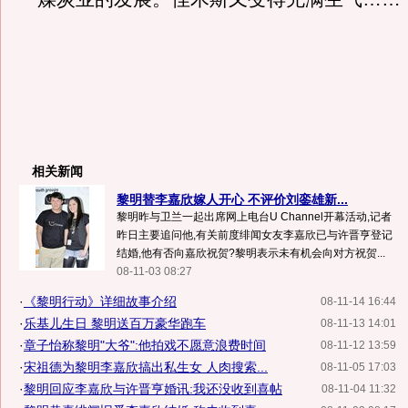
相关新闻
黎明替李嘉欣嫁人开心 不评价刘銮雄新...
黎明昨与卫兰一起出席网上电台U Channel开幕活动,记者
昨日主要追问他,有关前度绯闻女友李嘉欣已与许晋亨登记
结婚,他有否向嘉欣祝贺?黎明表示未有机会向对方祝贺...
08-11-03 08:27
·
《黎明行动》详细故事介绍
08-11-14 16:44
·
乐基儿生日 黎明送百万豪华跑车
08-11-13 14:01
·
章子怡称黎明"大爷":他拍戏不愿意浪费时间
08-11-12 13:59
·
宋祖德为黎明李嘉欣搞出私生女 人肉搜索...
08-11-05 17:03
·
黎明回应李嘉欣与许晋亨婚讯:我还没收到喜帖
08-11-04 11:32