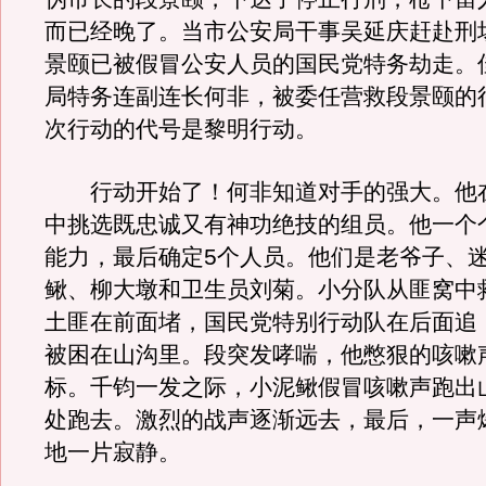
而已经晚了。当市公安局干事吴延庆赶赴刑
景颐已被假冒公安人员的国民党特务劫走。
局特务连副连长何非，被委任营救段景颐的
次行动的代号是黎明行动。
行动开始了！何非知道对手的强大。他
中挑选既忠诚又有神功绝技的组员。他一个
能力，最后确定5个人员。他们是老爷子、
鳅、柳大墩和卫生员刘菊。小分队从匪窝中
土匪在前面堵，国民党特别行动队在后面追
被困在山沟里。段突发哮喘，他憋狠的咳嗽
标。千钧一发之际，小泥鳅假冒咳嗽声跑出
处跑去。激烈的战声逐渐远去，最后，一声
地一片寂静。