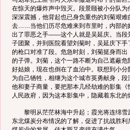
在惊天的爆炸声中毁灭。段景颐被小分队为
深深震撼，他背起也已身负重伤的刘菊艰难
去……当他们历尽危难来到市里时，内部的
出了罪恶之手——这个人就是吴延庆。当段
子团聚，并到医院看望刘菊时，吴延庆下手
的枪口对准了段。危急时刻，刘菊挺身而出
的子弹。刘菊，这个一路不断为自己遮蔽危
好姑娘，现在也倒在了血泊中。联想到小分
为自己牺牲，相继为这个城市英勇献身，段
他和妻子商量，要把那本几经劫难的影集《
人民政府，因为这本影集中，隐藏着东北的
黎明从茫茫林海中升起；霞光将连绵雪
东北煤炭分布情况的了解，促进了抗战胜利
煤炭业的发展。佳木斯又变得充满生气……