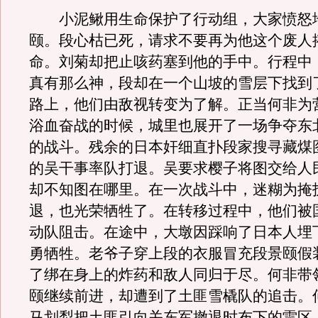
小泥鳅用生命保护了行动组，大家愤怒
颐。段心枯已死，请求不要再为他这个废人
命。刘菊却把止咳药塞到他的手中。行程中
真有那么神，段却在一个山坡的雪层下找到
路上，他们由敌视转变为了解。正当何非为
浴血奋战的时候，城里也展开了一场争夺东
的战斗。残余的日本奸细直扑段家搜寻藏煤
的吴干事率队打退。吴要求樱子将图交给人
却不知图在哪里。在一次战斗中，迷糊为掩
退，也光荣牺牲了。在转移过程中，他们被
动队阻击。在途中，大墩因踩响了日本人埋
勇牺牲。老爷子穿上段的衣服冒充段景颐假
了绑在身上的炸药和敌人同归于尽。何非带
颐继续前进，却遭到了土匪雪橇队的追击。
马划犁把土匪引向关东军撤退时布下的雷区