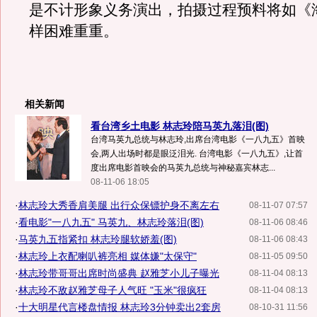
是不计形象义务演出，拍摄过程预料将如《
样困难重重。
相关新闻
看台湾乡土电影 林志玲陪马英九落泪(图)
台湾马英九总统与林志玲,出席台湾电影《一八九五》首映
会,两人出场时都是眼泛泪光. 台湾电影《一八九五》,让首
度出席电影首映会的马英九总统与神秘嘉宾林志...
08-11-06 18:05
·
林志玲大秀香肩美腿 出行众保镖护身不离左右
08-11-07 07:57
·
看电影"一八九五" 马英九、林志玲落泪(图)
08-11-06 08:46
·
马英九五指紧扣 林志玲腿软娇羞(图)
08-11-06 08:43
·
林志玲上衣配喇叭裤亮相 媒体嫌"太保守"
08-11-05 09:50
·
林志玲带哥哥出席时尚盛典 赵雅芝小儿子曝光
08-11-04 08:13
·
林志玲不敌赵雅芝母子人气旺 "玉米"很疯狂
08-11-04 08:13
·
十大明星代言楼盘情报 林志玲3分钟卖出2套房
08-10-31 11:56