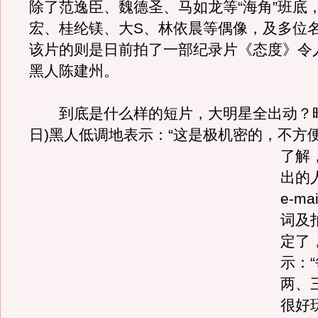
除了范逸臣、魏德圣、马如龙等“海角”班底
宏、桂纶镁、大S、林依晨等偶像，及多位
该片的则是日前拍了一部纪录片《态度》令
黑人陈建州。
到底是什么样的短片，大明星全出动？昨天
日)黑人低调地表示：“这是极机密的，不方
了解
出的
e-m
词及
定了
示：
两、
很好