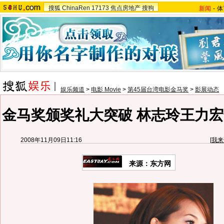
搜狐
ChinaRen
17173
焦点房地产
搜狗
新闻
-
体
娱乐频道
>
电影 Movie
>
第45届台湾电影金马奖
>
影展动态
金马奖颁奖礼大突破 林志玲王力宏
2008年11月09日11:16
[
我来
来源：东方网