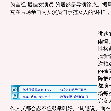
为全组“最佳女演员”的居然是导演徐克。据
克在片场亲自为女演员们示范女人的“坏样”
《
讲述
雨绮
性格
找爱
次拍
的徐
阵把
都演
场每
完女
作人员都会忍不住鼓掌叫好。”周迅说。而