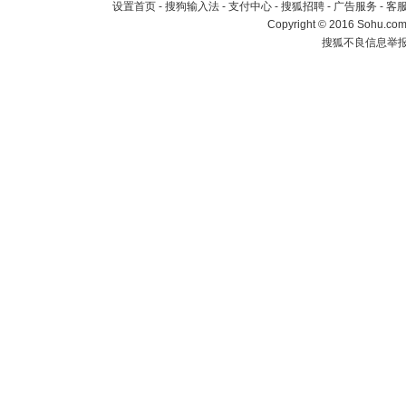
设置首页
-
搜狗输入法
-
支付中心
-
搜狐招聘
-
广告服务
-
客
Copyright
©
2016 Sohu.com 
搜狐不良信息举