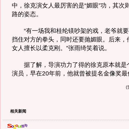
中，徐克演女人最厉害的是“媚眼”功，其次
路的姿态。
“有一场我和桂纶镁吵架的戏，老爷就要
挡住对方的拳头，同时还要抛媚眼。后来，
女人擅长以柔克刚。”张雨绮笑着说。
据了解，导演功力了得的徐克原本就是
演员，早在20年前，他就曾被提名金像奖最
相关新闻