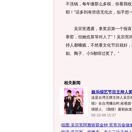
不洗钱，每年缴那么多税，你看我收
耶！”话多到有些语无伦次，似乎想
吴宗宪透露，拿奖后第一个报喜的
寒窑，但她也算等对人了”！吴宗宪得
持人都嘴贱，不然看文化节目就好，
励。陶子、小S都得过奖了。”
相关新闻
娱乐综艺节目主持人奖
这是台湾王牌主持人吴宗宪
猜》在台湾播出时,收视曾
绩骄人. 《我猜》最初由龙
08-10-08 15:37
·
组图:吴宗宪阿雅斩获金钟 宪哥兴奋做