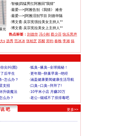
·
智修
|
四猛男扛阿雅回"我猜"
·
最爱—>
|
阿雅告别《我猜》 难舍
·
最爱—>
|
阿雅泪别节目 刘德华隔
·
博文斋·
吴宗宪强拉美女主持人**
·
博文斋·
吴宗宪拉美女上主持人**
曝光
热点标签：
刘德华
冯小刚
蔡少芬
快乐男声
大s
选秀
范冰冰
张柏芝
苏醒
郑钧
春晚
李湘
搞
你尖叫(图)
·
狐臭--腋臭--全球揭秘！
毁了后半生
·
更年期--卵巢早衰--绝经
--怎么办？
·
涵盖健康要闻健康生活导航
明星支招
·
口臭--口臭--拜拜了!
罩杯升级魔法
·
10平米小店 月赚20万
-怎么办？
·
老公--烟戒不了排排毒吧
说 吧
更多>>