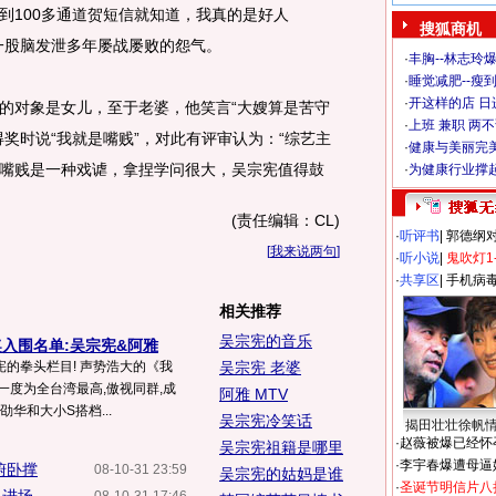
到100多通道贺短信就知道，我真的是好人
搜狐商机
一股脑发泄多年屡战屡败的怨气。
·
丰胸--林志玲
·
睡觉减肥--瘦到
·
开这样的店 日进
对象是女儿，至于老婆，他笑言“大嫂算是苦守
·
上班 兼职 两
奖时说“我就是嘴贱”，对此有评审认为：“综艺主
·
健康与美丽完
嘴贱是一种戏谑，拿捏学问很大，吴宗宪值得鼓
·
为健康行业撑
(责任编辑：CL)
·
听评书
|
郭德纲
[
我来说两句
]
·
听小说
|
鬼吹灯1
·
共享区
|
手机病
相关推荐
吴宗宪的音乐
入围名单:吴宗宪&阿雅
的拳头栏目! 声势浩大的《我
吴宗宪 老婆
一度为全台湾最高,傲视同群,成
阿雅 MTV
劭华和大小S搭档...
吴宗宪冷笑话
揭田壮壮徐帆
·
赵薇被爆已经怀
吴宗宪祖籍是哪里
·
李宇春爆遭母逼
俯卧撑
08-10-31 23:59
吴宗宪的姑妈是谁
·
圣诞节明信片八