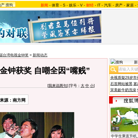
地产
搜狗
新闻
-
体育
-
S
-
娱乐
-
V
-
财经
-
IT
-
汽车
-
房产
-
家居
-
3届台湾电视金钟奖
>
新闻动态
新
金钟获奖 自嘲全因“嘴贱”
央视质疑29岁市
石首网站被黑
篡
[
我来说两句
] [字号：
大
中
小
]
宋美龄牛奶洗澡
来源：南方网
中学生乘直升机