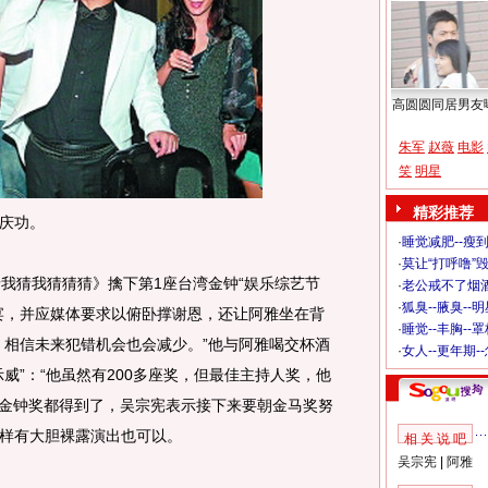
高圆圆同居男友
朱军
赵薇
电影
笑
明星
精彩推荐
庆功。
·
睡觉减肥--瘦到
·
莫让“打呼噜”
猜我猜猜猜》擒下第1座台湾金钟“娱乐综艺节
·
老公戒不了烟酒
·
狐臭--腋臭--
宴，并应媒体要求以俯卧撑谢恩，还让阿雅坐在背
·
睡觉--丰胸--
，相信未来犯错机会也会减少。”他与阿雅喝交杯酒
·
女人--更年期-
威”：“他虽然有200多座奖，但最佳主持人奖，他
、金钟奖都得到了，吴宗宪表示接下来要朝金马奖努
样有大胆裸露演出也可以。
相 关 说 吧
吴宗宪
|
阿雅