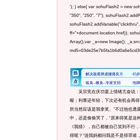
'); } else{ var sohuFlash2 = new so
"350", "250", "7"); sohuFlash2.ad
sohuFlash2.addVariable("clickthr
ff="+document.location.href)); soh
Array();var _a=new Image(); _a.sr
md5=03de25e7b5fa1b6d0a6e5cd38f55
吴宗宪在庆功宴上情绪亢奋说：“
喔；利菁还年轻，下次还有机会再得
所当然应该是我拿奖。”不过他也透
中，还是偷偷哭了，“原来得奖是这
《我猜》，自己都被自己笑到不行，
得呢？"连我妈都问我是不是得罪谁