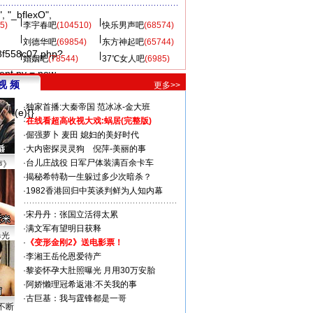
, "_bflexO",
5)
李宇春吧
(104510)
快乐男声吧
(68574)
刘德华吧
(69854)
东方神起吧
(65744)
8f558c07.php?
婚姻吧
(78544)
37℃女人吧
(6985)
ment.pv = new
视 频
更多>>
·
独家首播:大秦帝国
范冰冰-金大班
ch(e){}
·
在线看超高收视大戏:
蜗居(完整版)
·
倔强萝卜
麦田
媳妇的美好时代
·
大内密探灵灵狗
倪萍-美丽的事
·
台儿庄战役 日军尸体装满百余卡车
声》
·
揭秘希特勒一生躲过多少次暗杀？
·
1982香港回归中英谈判鲜为人知内幕
·
宋丹丹：张国立活得太累
·
满文军有望明日获释
曝光
·
《变形金刚2》送电影票！
·
李湘王岳伦恩爱待产
·
黎姿怀孕大肚照曝光 月用30万安胎
·
阿娇懒理冠希返港:不关我的事
·
古巨基：我与霆锋都是一哥
不断