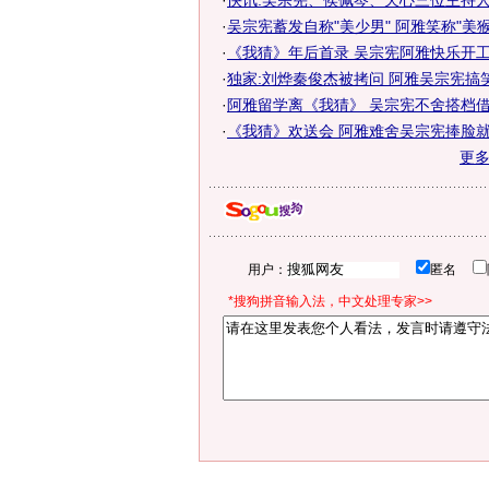
·
快讯:吴宗宪、侯佩岑、天心三位主持
·
吴宗宪蓄发自称"美少男" 阿雅笑称"美猴
·
《我猜》年后首录 吴宗宪阿雅快乐开工
·
独家:刘烨秦俊杰被拷问 阿雅吴宗宪搞
·
阿雅留学离《我猜》 吴宗宪不舍搭档
·
《我猜》欢送会 阿雅难舍吴宗宪捧脸就
更
用户：
匿名
*搜狗拼音输入法，中文处理专家>>