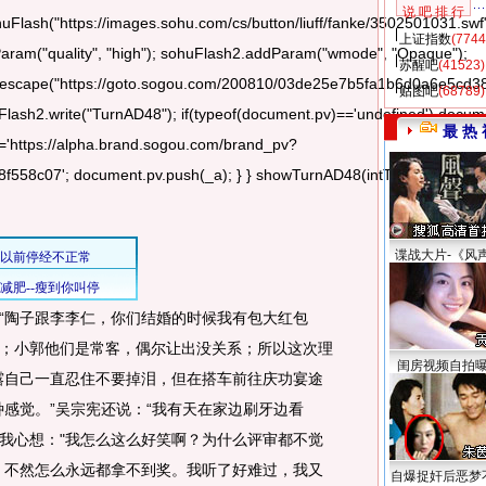
说 吧 排 行
huFlash("https://images.sohu.com/cs/button/liuff/fanke/3502501031.swf"
上证指数
(7744
dParam("quality", "high"); sohuFlash2.addParam("wmode", "Opaque");
苏醒吧
(41523)
u",escape("https://goto.sogou.com/200810/03de25e7b5fa1b6d0a6e5cd3
贴图吧
(68789)
uFlash2.write("TurnAD48"); if(typeof(document.pv)=='undefined') docu
最 热 
c='https://alpha.brand.sogou.com/brand_pv?
8c07'; document.pv.push(_a); } } showTurnAD48(intTurnAD48); }cat
谍战大片-《风
陶子跟李李仁，你们结婚的时候我有包大红包
；小郭他们是常客，偶尔让出没关系；所以这次理
闺房视频自拍
露自己一直忍住不要掉泪，但在搭车前往庆功宴途
种感觉。”吴宗宪还说：“我有天在家边刷牙边看
我心想："我怎么这么好笑啊？为什么评审都不觉
，不然怎么永远都拿不到奖。我听了好难过，我又
自爆捉奸后恶梦