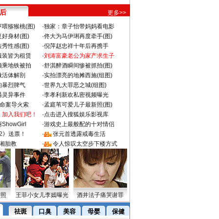
 后
更多>>
喂猕猴桃(图)
·
独家：章子怡带妈妈看电影
好身材(图)
·
佟大为马伊琍再度牵手(图)
秀性感(图)
·
倪萍赵忠祥十年后再携手
服装皆为租赁
·
刘涛富豪老公为家产求生子
颜乘地铁被拍
·
舒淇醉酒瞬间惨被抓拍(图)
做活体解剖
·
实拍漂亮的地摊西施(组图)
的暴烈脾气
·
世界九大罪恶之城(组图)
遇灵异事件
·
李孝利新欢私密视频曝光
成命案导火索
·
孟庭苇可爱儿子最新照(图)
：加入我们吧！
·
点击进入搜狐娱乐影视库
howGirl
·
游戏史上最般配的十对情侣
2》送票！
·
张元首透露戒毒生活
湘胎教
·
令人惊叹太空步下楼方式
密照
王菲小女儿李嫣曝光
酒井法子痛哭谢罪