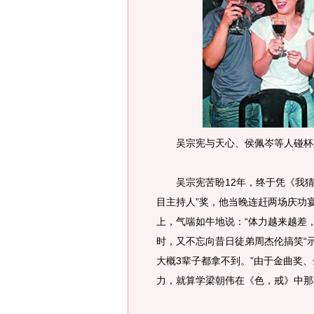
吴宗宪与天心、侯佩岑等人碰杯
吴宗宪苦盼12年，终于凭《我猜我
目主持人”奖，他当晚连赶两场庆功
上，气喘如牛地说：“体力越来越差
时，又不忘向昔日徒弟周杰伦搞笑“示
大概3辈子都拿不到。”由于金曲奖
力，就算学梁朝伟在《色，戒》中那