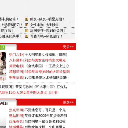
更多>>
热门八卦
|
十大明星脸女模揭晓（组图）
八卦爆料
|
刘欢与美女主持情史大曝光
第壹电影
|
《金钱帝国》：王晶没上进心
精彩组图
|
46位明星孕妇时的大胆造型图
明星话题
|
20位银幕硬汉比拼阳刚美(图)
撞衫
狐观演团】普契尼歌剧《艺术家生涯》打分贴
电影里15位大牌女星美图大盘点（组图）
更多>>
焦点新闻
|
不要迷恋哥，哥只是一个鬼
贴贴图图
|
英媒评出2009年度搞怪发明
娱乐旮旯
|
当红明星不仅仅是名利双收
情感世界
|
后悔嫁给这样一个山西男人