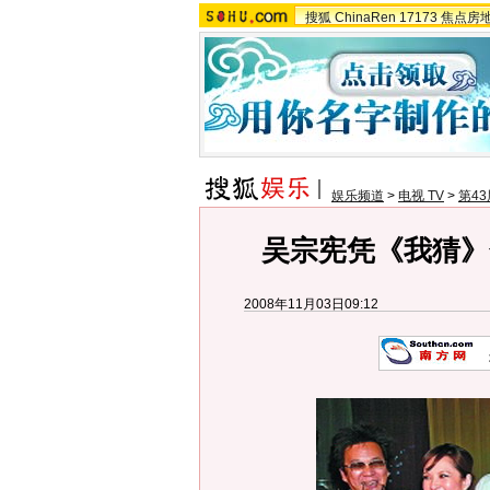
搜狐
ChinaRen
17173
焦点房
娱乐频道
>
电视 TV
>
第4
吴宗宪凭《我猜》
2008年11月03日09:12