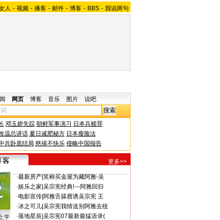
女人
-
视频
-
播客
-
邮件
-
博客
-
BBS
-
我说两句
闻
网页
博客
音乐
图片
说吧
长
邓玉娇失踪
朝鲜军事演习
日本兵赎罪
改温总讲话
夏日减肥秘方
日本瘦脸法
中共卧底结局
慈禧不快乐
侵略中国报告
更多>>
·
最新房产
|
笑称买金屋为藏阿雅-吴
·
娱乐之家
|
吴宗宪经典!---阿雅回归
·
电影宣传
|
阿雅舌舔唇诱吴宗宪 王
·
冰之可儿
|
吴宗宪我猜送别阿雅去纽
·
落地星辰
|
吴宗宪07最新最猛语录(
上学