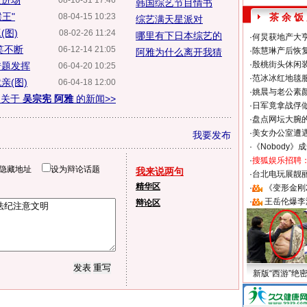
人进场
08-10-31 17:46
韩国综艺节目情书
王"
08-04-15 10:23
茶 余 饭
综艺满天星派对
(图)
08-02-26 11:24
哪里有下日本综艺的
·
何炅获地产大亨
笑不断
06-12-14 21:05
·
陈慧琳产后恢复
阿雅为什么离开我猜
·
殷桃街头休闲装
借题发挥
06-04-20 10:25
·
范冰冰红地毯
亲(图)
06-04-18 12:00
·
姚晨与老公素
多关于
吴宗宪 阿雅
的新闻>>
·
日军竟拿战俘
·
盘点网坛大腕
·
美女办公室遭
我要发布
·
《Nobody》
·
搜狐娱乐招聘
隐藏地址
设为辩论话题
我来说两句
·
台北电玩展靓丽S
精华区
·
《变形金刚
·
王岳伦爆李
辩论区
新版“西游”绝