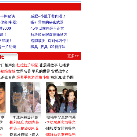
爆丰胸秘诀
·
减肥--小肚子赘肉没了
你尖叫(图)
·
吸引异性的秘密武器
3000
·
45岁以前停经不正常
不误！
·
解决脸黄脾虚腰痛良方
美展现！
·
泡脚减肥--瘦到你叫停！
起一片明镜
·
狐臭--腋臭--09新疗法
更多>>
对口相声集
杜拉拉升职记
张震讲故事
红楼梦
-精绝古城
世界名著
平凡的世界
货币战争2
毒杀毒专家
经典手机游游格斗集
福彩3D走势图
情史
李冰冰被爆已婚
揭秘生父离婚内幕
孕
·
揭刘晓庆离婚内幕
·
李幼斌新恋情曝光
婚
·
周迅王艳婆媳相见
·
陆毅爱女照首曝光
折
·
刘嘉玲自曝正造人
·
陈好新男友被曝光