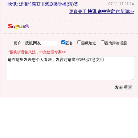
·
快讯: 汤湘竹荣获非戏剧类导播(演)奖
07-11-17 21:14
更多关于
快讯 命中注定
的新闻>>
用户：
匿名
隐藏地址
设为辩论话题
*搜狗拼音输入法，中文处理专家>>