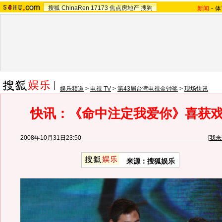
搜狐
ChinaRen
17173
焦点房地产
搜狗
新闻
-
体
娱乐频道
>
电视 TV
>
第43届台湾电视金钟奖
>
现场快讯
快讯：《命中注定我爱你》喜获
2008年10月31日23:50
[
我来
来源：搜狐娱乐