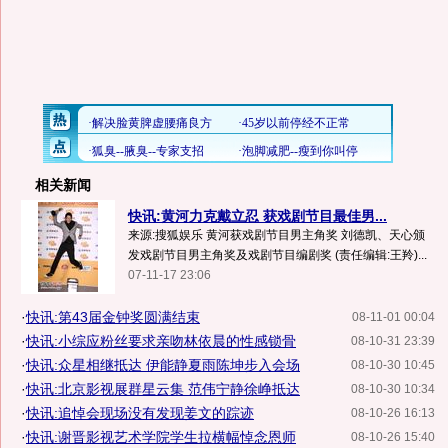
相关新闻
快讯:黄河力克戴立忍 获戏剧节目最佳男...
来源:搜狐娱乐 黄河获戏剧节目男主角奖 刘德凯、天心颁
发戏剧节目男主角奖及戏剧节目编剧奖 (责任编辑:王羚)...
07-11-17 23:06
·
快讯:第43届金钟奖圆满结束
08-11-01 00:04
·
快讯:小综应粉丝要求亲吻林依晨的性感锁骨
08-10-31 23:39
·
快讯:众星相继抵达 伊能静夏雨陈坤步入会场
08-10-30 10:45
·
快讯:北京影视展群星云集 范伟宁静徐峥抵达
08-10-30 10:34
·
快讯:追悼会现场没有发现姜文的踪迹
08-10-26 16:13
·
快讯:谢晋影视艺术学院学生拉横幅悼念恩师
08-10-26 15:40