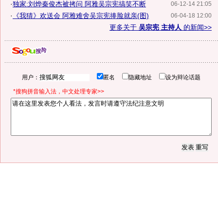
·
独家:刘烨秦俊杰被拷问 阿雅吴宗宪搞笑不断
06-12-14 21:05
·
《我猜》欢送会 阿雅难舍吴宗宪捧脸就亲(图)
06-04-18 12:00
更多关于
吴宗宪 主持人
的新闻>>
用户：
匿名
隐藏地址
设为辩论话题
*搜狗拼音输入法，中文处理专家>>