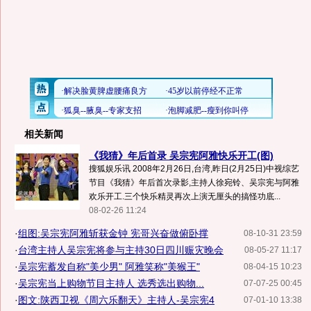
相关新闻
《我猜》年后首录 吴宗宪阿雅快乐开工(图)
搜狐娱乐讯 2008年2月26日,台湾,昨日(2月25日)中视综艺
节目《我猜》年后首次录影,主持人徐宛铃、吴宗宪与阿雅
欢乐开工.三个快乐精灵再次上演无厘头的搞怪功底...
08-02-26 11:24
·
组图:吴宗宪阿雅斩获金钟 宪哥兴奋做俯卧撑
08-10-31 23:59
·
台湾主持人吴宗宪将参与主持30日四川赈灾晚会
08-05-27 11:17
·
吴宗宪蓄发自称"美少男" 阿雅笑称"美猴王"
08-04-15 10:23
·
吴宗宪当上购物节目主持人 选秀选出购物...
07-07-25 00:45
·
图文:陕西卫视《周六乐翻天》主持人-吴宗宪4
07-01-10 13:38