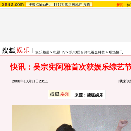
搜狐
ChinaRen
17173
焦点房地产
搜狗
新闻
-
体
娱乐频道
>
电视 TV
>
第43届台湾电视金钟奖
>
现场快讯
快讯：吴宗宪阿雅首次获娱乐综艺
2008年10月31日23:11
[
我来说
来源：搜狐娱乐