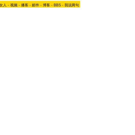
女人
-
视频
-
播客
-
邮件
-
博客
-
BBS
-
我说两句