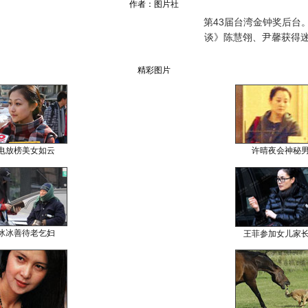
作者：图片社
第43届台湾金钟奖后台。
谈》陈慧翎、尹馨获得
精彩图片
电放榜美女如云
许晴夜会神秘
冰冰善待老乞妇
王菲参加女儿家