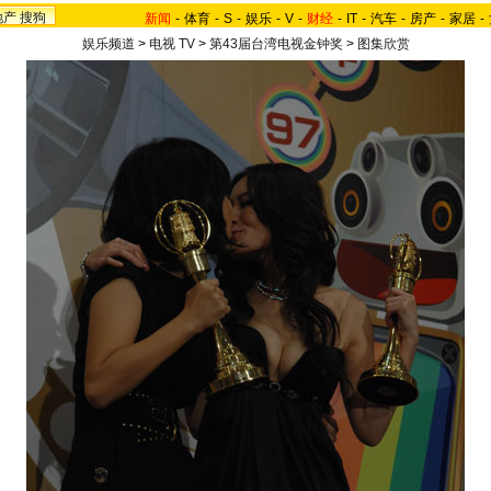
地产
搜狗
新闻
-
体育
-
S
-
娱乐
-
V
-
财经
-
IT
-
汽车
-
房产
-
家居
-
娱乐频道
>
电视 TV
>
第43届台湾电视金钟奖
>
图集欣赏