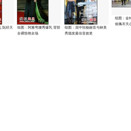
组图：金
侯佩岑天
 阮经天
组图：阿雅弯腰秀爆乳 背部
组图：屈中恒杨丽音与林美
全裸惊艳全场
秀颁发最佳音效奖