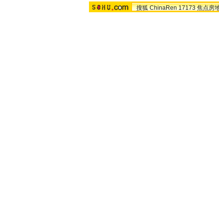
搜狐
ChinaRen
17173
焦点房