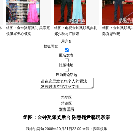
琳
组图：金钟奖颁奖礼 吴宗宪
组图：电视金钟奖颁奖典礼
组图：金钟奖颁奖礼
侯佩岑天心颁奖
郑少秋与江淑娜
陈乔恩到场
用户名
匿名发表
隐藏地址
设为辩论话题
精华区
辩论区
组图：金钟奖颁奖后台 陈慧翎尹馨玩亲亲
我来说两句
2008年10月31日22:00 来源：搜狐娱乐