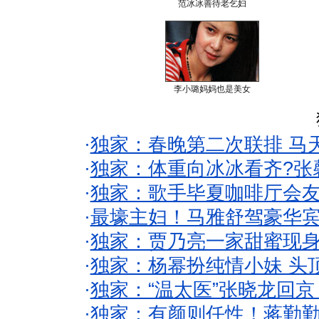
范冰冰善待老乞妇
李小璐妈妈也是美女
·
独家：春晚第二次联排 马
·
独家：体重向冰冰看齐?张
·
独家：歌手毕夏咖啡厅会友
·
最壕主妇！马雅舒驾豪华
·
独家：贾乃亮一家甜蜜现身
·
独家：杨幂扮纯情小妹 头
·
独家：“温太医”张晓龙回京
·
独家：有颜则任性！蒋勤