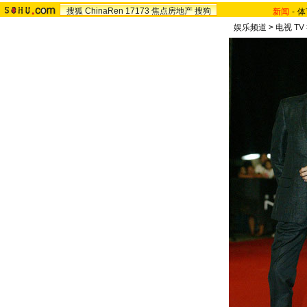
搜狐
ChinaRen
17173
焦点房地产
搜狗
新闻
-
体
娱乐频道
>
电视 TV