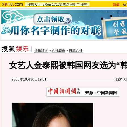
搜狐
ChinaRen
17173
焦点房地产
搜狗
新闻
-
体
娱乐频道
>
八卦频道
>
日韩八卦
女艺人金泰熙被韩国网友选为“韩
2008年10月30日19:01
[
我来说
来源：中国新闻网