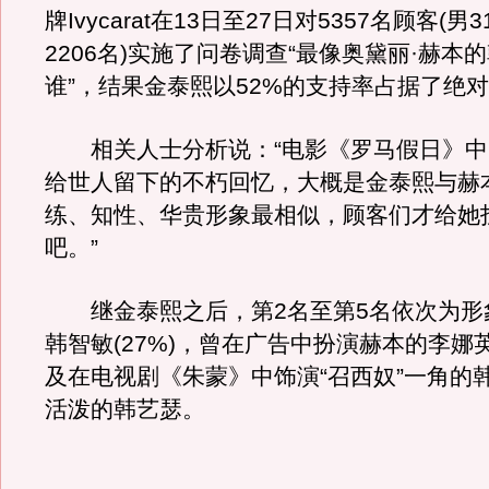
牌Ivycarat在13日至27日对5357名顾客(男
2206名)实施了问卷调查“最像奥黛丽·赫本
谁”，结果金泰熙以52%的支持率占据了绝
相关人士分析说：“电影《罗马假日》中
给世人留下的不朽回忆，大概是金泰熙与赫
练、知性、华贵形象最相似，顾客们才给她
吧。”
继金泰熙之后，第2名至第5名依次为形
韩智敏(27%)，曾在广告中扮演赫本的李娜英(
及在电视剧《朱蒙》中饰演“召西奴”一角的
活泼的韩艺瑟。