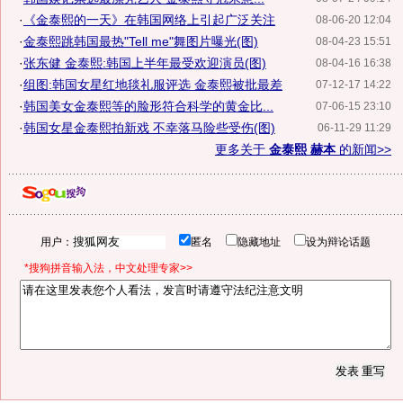
·
《金泰熙的一天》在韩国网络上引起广泛关注
08-06-20 12:04
·
金泰熙跳韩国最热"Tell me"舞图片曝光(图)
08-04-23 15:51
·
张东健 金泰熙:韩国上半年最受欢迎演员(图)
08-04-16 16:38
·
组图:韩国女星红地毯礼服评选 金泰熙被批最差
07-12-17 14:22
·
韩国美女金泰熙等的脸形符合科学的黄金比...
07-06-15 23:10
·
韩国女星金泰熙拍新戏 不幸落马险些受伤(图)
06-11-29 11:29
更多关于
金泰熙 赫本
的新闻>>
用户：
匿名
隐藏地址
设为辩论话题
*搜狗拼音输入法，中文处理专家>>