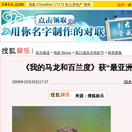
搜狐
ChinaRen
17173
焦点房地产
搜狗
新闻
-
体
娱乐频道
>
电影 Movie
>
第21届东京电影节
>
精美图集
《我的马龙和百兰度》获“最亚洲
2008年10月26日17:37
[
我来
来源：搜狐娱乐