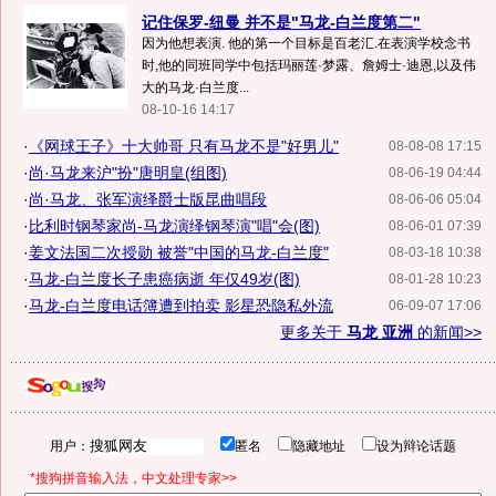
记住保罗-纽曼 并不是"马龙-白兰度第二"
因为他想表演. 他的第一个目标是百老汇.在表演学校念书
时,他的同班同学中包括玛丽莲·梦露、詹姆士·迪恩,以及伟
大的马龙·白兰度...
08-10-16 14:17
·
《网球王子》十大帅哥 只有马龙不是"好男儿"
08-08-08 17:15
·
尚·马龙来沪"扮"唐明皇(组图)
08-06-19 04:44
·
尚·马龙、张军演绎爵士版昆曲唱段
08-06-06 05:04
·
比利时钢琴家尚-马龙演绎钢琴演"唱"会(图)
08-06-01 07:39
·
姜文法国二次授勋 被誉"中国的马龙-白兰度"
08-03-18 10:38
·
马龙-白兰度长子患癌病逝 年仅49岁(图)
08-01-28 10:23
·
马龙-白兰度电话簿遭到拍卖 影星恐隐私外流
06-09-07 17:06
更多关于
马龙 亚洲
的新闻>>
用户：
匿名
隐藏地址
设为辩论话题
*搜狗拼音输入法，中文处理专家>>