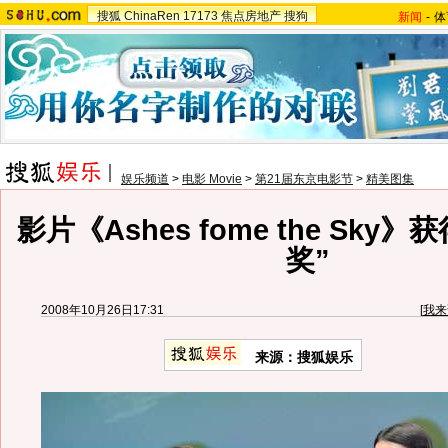
搜狐
ChinaRen
17173
焦点房地产
搜狗
新闻
-
体
娱乐频道
>
电影 Movie
>
第21届东京电影节
>
精美图集
影片《Ashes fome the Sky
奖”
2008年10月26日17:31
[
我来
来源：搜狐娱乐