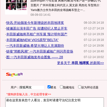
品牌slogan:个性彰显 典雅内涵(需与客户进一步确认) 代
言图片 广州丰田雅士利代言人:莫文蔚 周杰伦 车型简介:
Yaris雅力士作为丰田的全球战略车型之一...
08-09-03 14:41
·
快讯:开始颁发今年新增设的丰田地球奖
08-10-26 14:18
·
绫濑遥出演丰田广告 却遭经纪人禁止开车
07-12-27 14:19
·
丰田新威驰将亮相广州车展 预计明年国产
07-12-14 19:29
·
丰田新威驰NEW VIOS原型"BELTA"
07-12-14 19:18
·
一汽丰田新威驰:希望大增让人充满期待
07-12-14 19:06
·
链接"简酷风潮" 一汽丰田新威驰广州闪亮登场
07-12-14 18:40
·
图:一汽丰田新威驰发布会图集 —— 28
07-12-14 18:02
更多关于
丰田 地球奖
的新闻>>
用户：
匿名
隐藏地址
设为辩论话题
*搜狗拼音输入法，中文处理专家>>