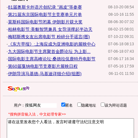
·
81届奥斯卡外语片创纪录 "画皮"等参赛
08-10-20 08:54
·
第21届东京国际电影节主竞赛单元片单
08-10-16 11:55
·
莫斯科国际电影节闭幕 伊朗影片获大奖
08-06-30 07:32
·
柏林电影节:美貌智慧兼具 女导演撑起半边天
08-02-15 08:01
·
梅耶斯携女友出席电影节 粉碎分手谣言(图)
07-10-22 09:31
·
《东方早报》:上海应成为亚洲电影的展映中心
07-06-18 08:13
·
九大国际电影节主席聚首金爵论坛 为上影...
07-06-18 07:43
·
国际电影主席高峰论坛:桑德拉侃鹿特丹电影节
07-06-17 16:34
·
第60届戛纳电影节竞赛影片展映日程
07-05-16 17:59
·
伊朗导演马基德-马基迪详细介绍(组图)
06-11-01 11:50
用户：
匿名
隐藏地址
设为辩论话题
*搜狗拼音输入法，中文处理专家>>