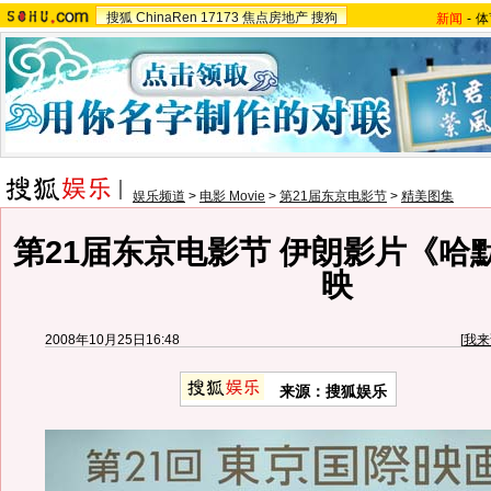
搜狐
ChinaRen
17173
焦点房地产
搜狗
新闻
-
体
娱乐频道
>
电影 Movie
>
第21届东京电影节
>
精美图集
第21届东京电影节 伊朗影片《哈
映
2008年10月25日16:48
[
我来
来源：搜狐娱乐