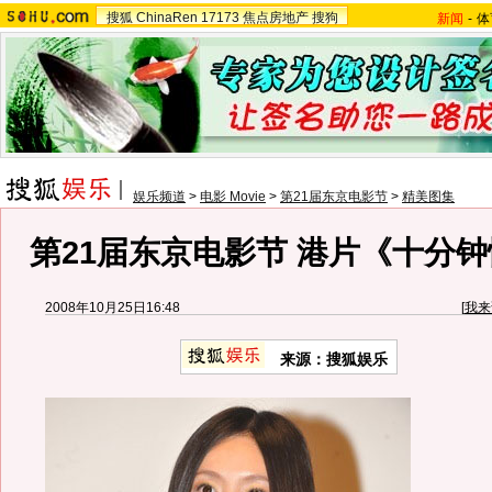
搜狐
ChinaRen
17173
焦点房地产
搜狗
新闻
-
体
娱乐频道
>
电影 Movie
>
第21届东京电影节
>
精美图集
第21届东京电影节 港片《十分
2008年10月25日16:48
[
我来
来源：搜狐娱乐