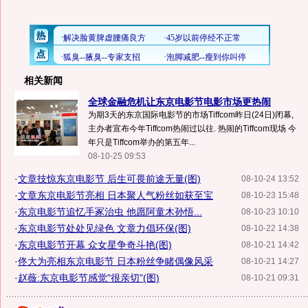
相关新闻
全球金融危机让东京电影节电影市场更热闹
为期3天的东京国际电影节的市场Tiffcom昨日(24日)闭幕,
主办者宣布今年Tiffcom热闹过以往. 热闹的Tiffcom现场 今
年只是Tiffcom举办的第五年...
08-10-25 09:53
·
文章技惊东京电影节 后生可畏前途无量(图)
08-10-24 13:52
·
文章东京电影节亮相 日本聚人气粉丝如获至宝
08-10-23 15:48
·
东京电影节追忆手冢治虫 他愿阿童木孙悟...
08-10-23 10:10
·
东京电影节处处见绿色 文章力倡环保(图)
08-10-22 14:38
·
东京电影节开幕 众女星争奇斗艳(图)
08-10-21 14:42
·
佟大为亮相东京电影节 日本粉丝争睹偶像风采
08-10-21 14:27
·
赵薇:东京电影节感觉"很亲切"(图)
08-10-21 09:31