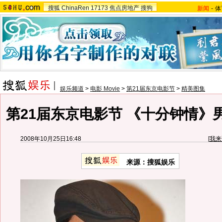
搜狐
ChinaRen
17173
焦点房地产
搜狗
新闻
-
体
娱乐频道
>
电影 Movie
>
第21届东京电影节
>
精美图集
第21届东京电影节 《十分钟情》
2008年10月25日16:48
[
我来
来源：搜狐娱乐