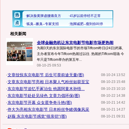
相关新闻
全球金融危机让东京电影节电影市场更热闹
为期3天的东京国际电影节的市场Tiffcom昨日(24日)闭幕,
主办者宣布今年Tiffcom热闹过以往. 热闹的Tiffcom现场 今
年只是Tiffcom举办的第五年...
08-10-25 09:53
·
文章技惊东京电影节 后生可畏前途无量(图)
08-10-24 13:52
·
文章东京电影节亮相 日本聚人气粉丝如获至宝
08-10-23 15:48
·
东京电影节追忆手冢治虫 他愿阿童木孙悟...
08-10-23 10:10
·
东京电影节处处见绿色 文章力倡环保(图)
08-10-22 14:38
·
东京电影节开幕 众女星争奇斗艳(图)
08-10-21 14:42
·
佟大为亮相东京电影节 日本粉丝争睹偶像风采
08-10-21 14:27
·
赵薇:东京电影节感觉"很亲切"(图)
08-10-21 09:31