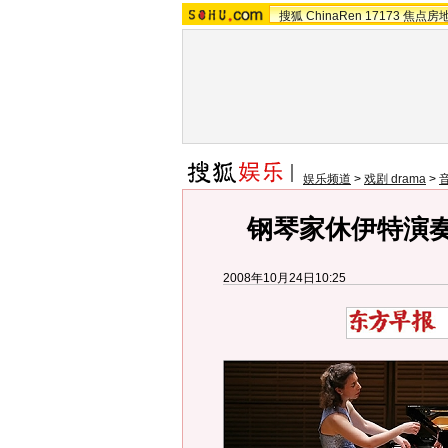
搜狐
ChinaRen
17173
焦点房
娱乐频道
>
戏剧 drama
>
钢琴家休伊特演奏
2008年10月24日10:25