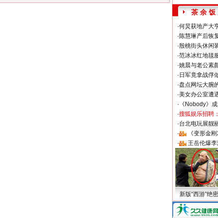
茶 余 饭
·
何炅获地产大亨
·
陈慧琳产后恢复
·
殷桃街头休闲装
·
范冰冰红地毯
·
姚晨与老公素
·
日军竟拿战俘
·
盘点网坛大腕
·
美女办公室遭
·
《Nobody》
·
搜狐娱乐招聘
·
台北电玩展靓丽S
·
《变形金刚
·
王岳伦爆李
新版“西游”绝