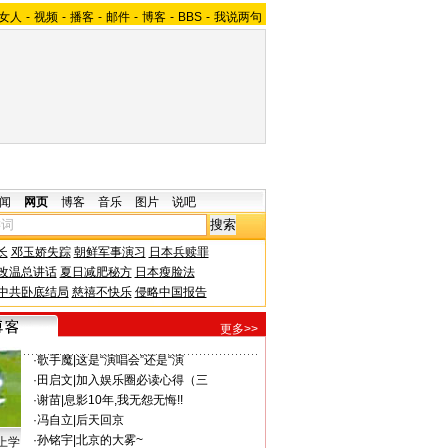
女人
-
视频
-
播客
-
邮件
-
博客
-
BBS
-
我说两句
闻
网页
博客
音乐
图片
说吧
长
邓玉娇失踪
朝鲜军事演习
日本兵赎罪
改温总讲话
夏日减肥秘方
日本瘦脸法
中共卧底结局
慈禧不快乐
侵略中国报告
更多>>
·
歌手魔
|
这是“演唱会”还是“演
·
田启文
|
加入娱乐圈必读心得（三
·
谢苗
|
息影10年,我无怨无悔!!
·
冯自立
|
后天回京
·
孙铭宇
|
北京的大雾~
上学