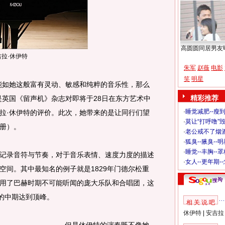
高圆圆同居男友
拉·休伊特
朱军
赵薇
电影
笑
明星
如她这般富有灵动、敏感和纯粹的音乐性，那么
精彩推荐
是英国《留声机》杂志对即将于28日在东方艺术中
·
睡觉减肥--瘦到
拉·休伊特的评价。此次，她带来的是让同行们望
·
莫让“打呼噜”
册）。
·
老公戒不了烟酒
·
狐臭--腋臭--
·
睡觉--丰胸--
录音符与节奏，对于音乐表情、速度力度的描述
·
女人--更年期-
空间。其中最知名的例子就是1829年门德尔松重
用了巴赫时期不可能听闻的庞大乐队和合唱团，这
纪的中期达到顶峰。
相 关 说 吧
休伊特
|
安吉拉