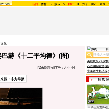
地产
搜狗
新闻
-
体育
-
S
-
娱乐
-
V
-
财经
-
IT
-
汽车
-
房产
-
家居
-
音文化
新
巴赫《十二平均律》(图)
央视质疑29岁市
石首网站被黑
篡
[
我来说两句
] [字号：
大
中
小
]
宋美龄牛奶洗澡
来源：东方早报
中学生乘直升机