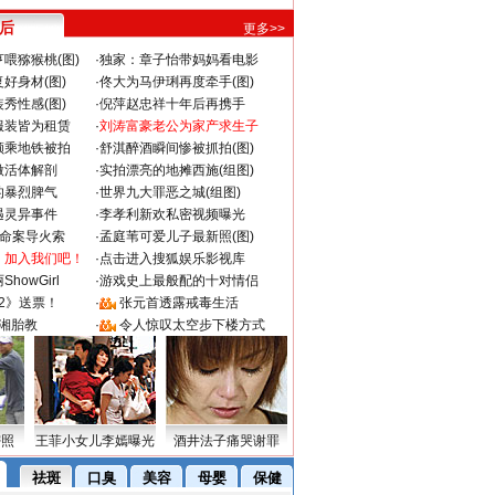
 后
更多>>
喂猕猴桃(图)
·
独家：章子怡带妈妈看电影
好身材(图)
·
佟大为马伊琍再度牵手(图)
秀性感(图)
·
倪萍赵忠祥十年后再携手
服装皆为租赁
·
刘涛富豪老公为家产求生子
颜乘地铁被拍
·
舒淇醉酒瞬间惨被抓拍(图)
做活体解剖
·
实拍漂亮的地摊西施(组图)
的暴烈脾气
·
世界九大罪恶之城(组图)
遇灵异事件
·
李孝利新欢私密视频曝光
成命案导火索
·
孟庭苇可爱儿子最新照(图)
：加入我们吧！
·
点击进入搜狐娱乐影视库
howGirl
·
游戏史上最般配的十对情侣
2》送票！
·
张元首透露戒毒生活
湘胎教
·
令人惊叹太空步下楼方式
密照
王菲小女儿李嫣曝光
酒井法子痛哭谢罪