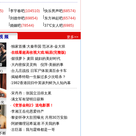
5)
李宇春吧
(104510)
快乐男声吧
(68574)
刘德华吧
(69854)
东方神起吧
(65744)
婚姻吧
(78544)
37℃女人吧
(6985)
视 频
更多>>
·
独家首播:大秦帝国
范冰冰-金大班
·
在线看超高收视大戏:
蜗居(完整版)
·
倔强萝卜
麦田
媳妇的美好时代
·
大内密探灵灵狗
倪萍-美丽的事
·
台儿庄战役 日军尸体装满百余卡车
声》
·
揭秘希特勒一生躲过多少次暗杀？
·
1982香港回归中英谈判鲜为人知内幕
·
宋丹丹：张国立活得太累
·
满文军有望明日获释
曝光
·
《变形金刚2》送电影票！
·
李湘王岳伦恩爱待产
·
黎姿怀孕大肚照曝光 月用30万安胎
·
阿娇懒理冠希返港:不关我的事
·
古巨基：我与霆锋都是一哥
不断