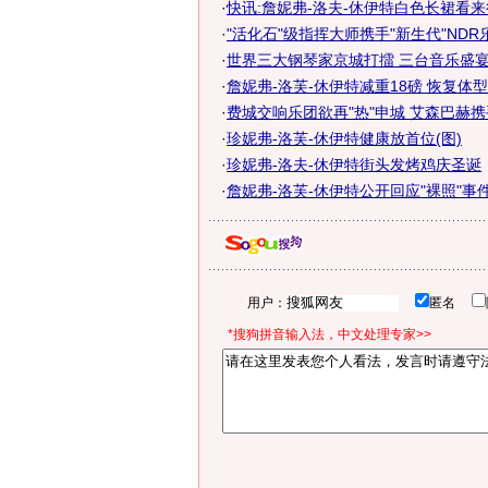
·
快讯:詹妮弗-洛夫-休伊特白色长裙看
·
"活化石"级指挥大师携手"新生代"NDR
·
世界三大钢琴家京城打擂 三台音乐盛宴奏
·
詹妮弗-洛芙-休伊特减重18磅 恢复体型一
·
费城交响乐团欲再"热"申城 艾森巴赫
·
珍妮弗-洛芙-休伊特健康放首位(图)
·
珍妮弗-洛夫-休伊特街头发烤鸡庆圣诞
·
詹妮弗-洛芙-休伊特公开回应"裸照"事
用户：
匿名
*搜狗拼音输入法，中文处理专家>>