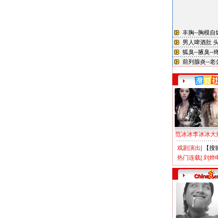
范冰冰李冰冰大
戏剧演出
|
【搜
热门连载
|
刘烨