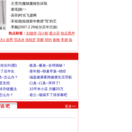
·
王雪洋
|
魔镜魔镜告诉我
·
童瑶
|
跑~~
·
高菲
|
时光飞逝啊
·
宋祖德
|
祖德新年教授“骂”的艺
·
李颖
|
2007.2.26哈尔滨半日游(
曝光
热点标签：
刘德华
冯小刚
蔡少芬
快乐男声
大s
选秀
范冰冰
张柏芝
苏醒
郑钧
春晚
李湘
搞
你尖叫(图)
·
狐臭--腋臭--全球揭秘！
毁了后半生
·
更年期--卵巢早衰--绝经
--怎么办？
·
涵盖健康要闻健康生活导航
明星支招
·
口臭--口臭--拜拜了!
罩杯升级魔法
·
10平米小店 月赚20万
-怎么办？
·
老公--烟戒不了排排毒吧
说 吧
更多>>