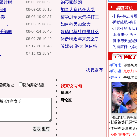
来很过时
钢琴家朗朗
08-09-22 06:59
搜狐商机
乐团
加拿大多伦多大学
08-09-16 18:15
·
丰胸--林志玲
...
留学加拿大怎样打工
08-08-19 09:37
·
睡觉减肥--瘦到
...
如何移民加拿大
08-08-15 08:32
·
开这样的店 日进
携手郎朗
歌德巴赫猜想是什么
08-04-14 10:40
·
上班 兼职 两
休伊特近年来怎么了
08-02-28 10:49
·
健康与美丽完
珍妮弗 洛夫 休伊特
07-12-26 10:45
·
为健康行业撑
件
07-12-02 15:34
·
听评书
|
郭德纲
我要发布
·
听小说
|
鬼吹灯1
·
共享区
|
手机病
隐藏地址
设为辩论话题
我来说两句
精华区
辩论区
揭田壮壮徐帆
·
赵薇被爆已经怀
·
李宇春爆遭母逼
·
圣诞节明信片八