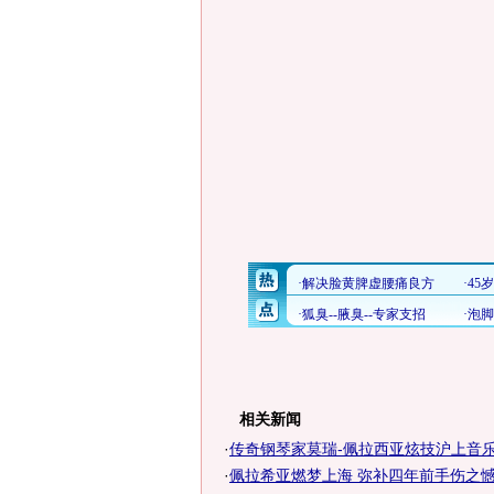
相关新闻
·
传奇钢琴家莫瑞-佩拉西亚炫技沪上音
·
佩拉希亚燃梦上海 弥补四年前手伤之