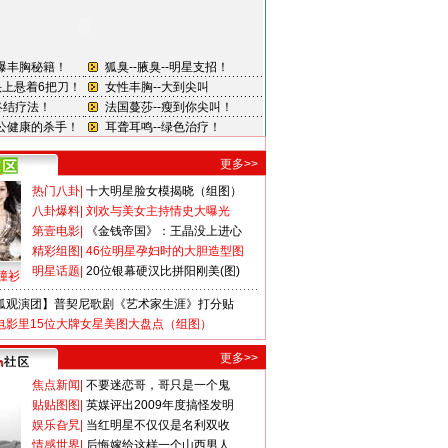
更多>>
热门八卦
|
十大明星脸女模揭晓（组图）
八卦爆料
|
刘欢与美女主持情史大曝光
第壹电影
|
《金钱帝国》：王晶没上进心
精彩组图
|
46位明星孕妇时的大胆造型图
明星话题
|
20位银幕硬汉比拼阳刚美(图)
撞衫
狐观演团】普契尼歌剧《艺术家生涯》打分贴
电影里15位大牌女星美图大盘点（组图）
更多>>
焦点新闻
|
不要迷恋哥，哥只是一个鬼
贴贴图图
|
英媒评出2009年度搞怪发明
娱乐旮旯
|
当红明星不仅仅是名利双收
情感世界
|
后悔嫁给这样一个山西男人