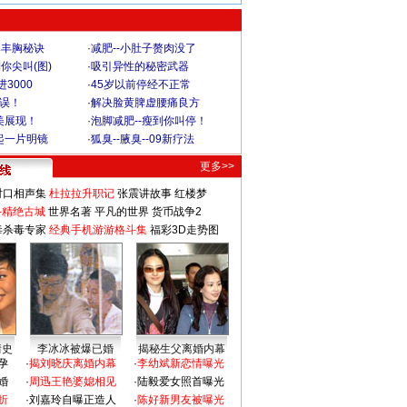
爆丰胸秘诀
·
减肥--小肚子赘肉没了
你尖叫(图)
·
吸引异性的秘密武器
3000
·
45岁以前停经不正常
不误！
·
解决脸黄脾虚腰痛良方
美展现！
·
泡脚减肥--瘦到你叫停！
起一片明镜
·
狐臭--腋臭--09新疗法
更多>>
对口相声集
杜拉拉升职记
张震讲故事
红楼梦
-精绝古城
世界名著
平凡的世界
货币战争2
毒杀毒专家
经典手机游游格斗集
福彩3D走势图
情史
李冰冰被爆已婚
揭秘生父离婚内幕
孕
·
揭刘晓庆离婚内幕
·
李幼斌新恋情曝光
婚
·
周迅王艳婆媳相见
·
陆毅爱女照首曝光
折
·
刘嘉玲自曝正造人
·
陈好新男友被曝光