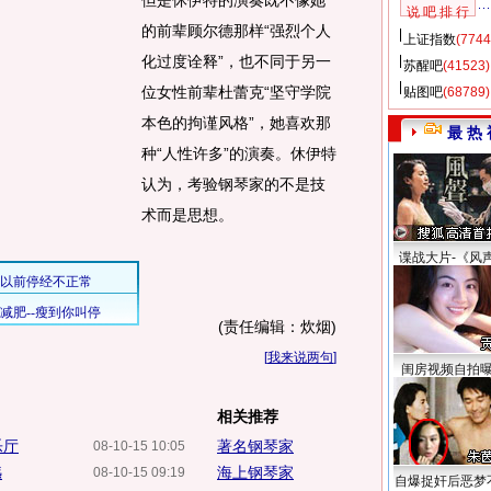
但是休伊特的演奏既不像她
说 吧 排 行
的前辈顾尔德那样“强烈个人
上证指数
(7744
化过度诠释”，也不同于另一
苏醒吧
(41523)
位女性前辈杜蕾克“坚守学院
贴图吧
(68789)
本色的拘谨风格”，她喜欢那
最 热 
种“人性许多”的演奏。休伊特
认为，考验钢琴家的不是技
术而是思想。
谍战大片-《风
(责任编辑：炊烟)
[
我来说两句
]
闺房视频自拍
相关推荐
乐厅
著名钢琴家
08-10-15 10:05
憾
海上钢琴家
08-10-15 09:19
自爆捉奸后恶梦