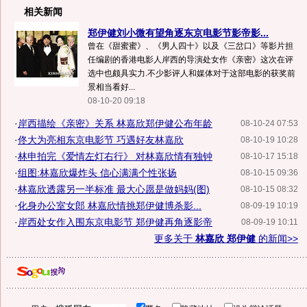
相关新闻
郑伊健刘小微有望角逐东京电影节影帝影...
曾在《甜蜜蜜》、《男人四十》以及《三岔口》等影片担
任编剧的香港电影人岸西的导演处女作《亲密》这次在评
选中也颇具实力.不少影评人和媒体对于这部电影的获奖前
景相当看好...
08-10-20 09:18
·
岸西描绘《亲密》关系 林嘉欣郑伊健公布年龄
08-10-24 07:53
·
佟大为亮相东京电影节 巧遇好友林嘉欣
08-10-19 10:28
·
林申拍完《爱情左灯右行》 对林嘉欣情有独钟
08-10-17 15:18
·
组图:林嘉欣爆炸头 信心满满个性张扬
08-10-15 09:36
·
林嘉欣透露另一半标准 最大心愿是做妈妈(图)
08-10-15 08:32
·
化身办公室女郎 林嘉欣情挑郑伊健博杀影...
08-09-19 10:19
·
岸西处女作入围东京电影节 郑伊健再角逐影帝
08-09-19 10:11
更多关于
林嘉欣 郑伊健
的新闻>>