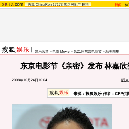
搜狐
ChinaRen
17173
焦点房地产
搜狗
新闻
-
体
娱乐频道
>
电影 Movie
>
第21届东京电影节
>
精美图集
东京电影节《亲密》发布 林嘉欣
2008年10月24日10:04
[
我来
来源：搜狐娱乐 作者：CFP供