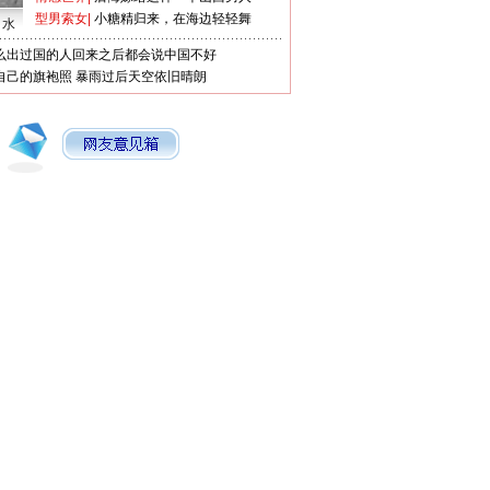
型男索女
|
小糖精归来，在海边轻轻舞
口水
么出过国的人回来之后都会说中国不好
自己的旗袍照
暴雨过后天空依旧晴朗