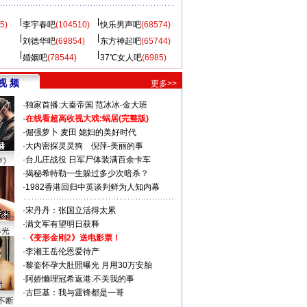
5)
李宇春吧
(104510)
快乐男声吧
(68574)
刘德华吧
(69854)
东方神起吧
(65744)
婚姻吧
(78544)
37℃女人吧
(6985)
视 频
更多>>
·
独家首播:大秦帝国
范冰冰-金大班
·
在线看超高收视大戏:
蜗居(完整版)
·
倔强萝卜
麦田
媳妇的美好时代
·
大内密探灵灵狗
倪萍-美丽的事
·
台儿庄战役 日军尸体装满百余卡车
声》
·
揭秘希特勒一生躲过多少次暗杀？
·
1982香港回归中英谈判鲜为人知内幕
·
宋丹丹：张国立活得太累
·
满文军有望明日获释
曝光
·
《变形金刚2》送电影票！
·
李湘王岳伦恩爱待产
·
黎姿怀孕大肚照曝光 月用30万安胎
·
阿娇懒理冠希返港:不关我的事
·
古巨基：我与霆锋都是一哥
不断