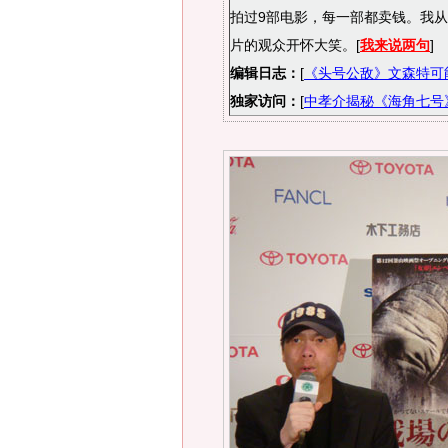
拍过9部电影，每一部都卖钱。我从
片的观众开怀大笑。[
我来说两句
]
编辑日志：
[
《头号公敌》文森特可
独家访问：
[
中孝介揭秘《海角七号