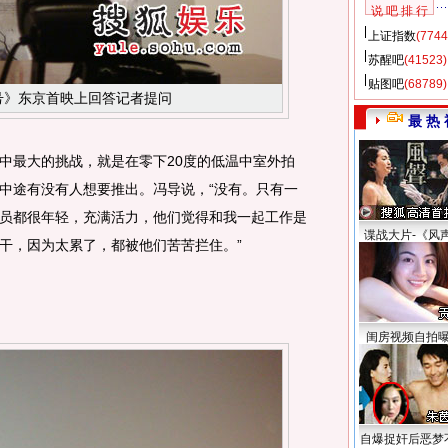
说 吧 排 行
上证指数
(7744
苏醒吧
(41523)
贴图吧
(68789)
号》东京首映上回答记者提问
最 热 
最大的挑战，就是在零下20度的低温中室外拍
中途有没有人想要推出。冯导说，“没有。只有一
员都很年轻，充满活力，他们觉得和我一起工作是
谍战大片-《风
干，因为太累了，都被他们苦苦拦住。”
闺房视频自拍
自爆捉奸后恶梦