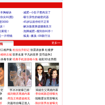
爆丰胸秘诀
·
减肥--小肚子赘肉没了
你尖叫(图)
·
吸引异性的秘密武器
3000
·
45岁以前停经不正常
不误！
·
解决脸黄脾虚腰痛良方
美展现！
·
泡脚减肥--瘦到你叫停！
起一片明镜
·
狐臭--腋臭--09新疗法
更多>>
对口相声集
杜拉拉升职记
张震讲故事
红楼梦
-精绝古城
世界名著
平凡的世界
货币战争2
毒杀毒专家
经典手机游游格斗集
福彩3D走势图
情史
李冰冰被爆已婚
揭秘生父离婚内幕
孕
·
揭刘晓庆离婚内幕
·
李幼斌新恋情曝光
婚
·
周迅王艳婆媳相见
·
陆毅爱女照首曝光
折
·
刘嘉玲自曝正造人
·
陈好新男友被曝光