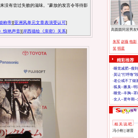
来没有尝过失败的滋味。”豪放的发言令等待影
能称帝
][
亚洲风单元文章表演受认可
]
高圆圆同居男友
》惊艳声音
][
岸西描绘《亲密》关系
]
朱军
赵薇
电影
笑
明星
精彩推荐
·
睡觉减肥--瘦到
·
莫让“打呼噜”
·
老公戒不了烟酒
·
狐臭--腋臭--
·
睡觉--丰胸--
·
女人--更年期-
相 关 说 吧
冯小刚
|
谢晋