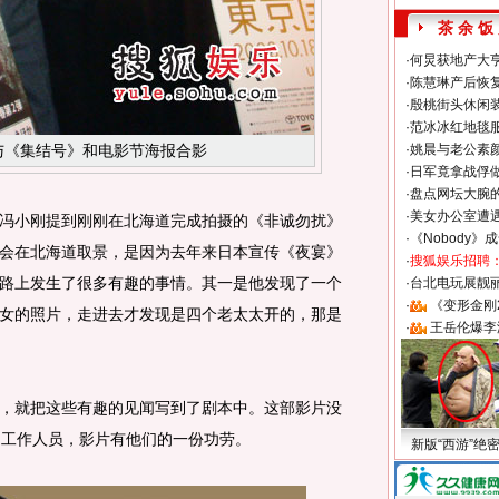
茶 余 饭
·
何炅获地产大亨
·
陈慧琳产后恢复
·
殷桃街头休闲装
·
范冰冰红地毯
与《集结号》和电影节海报合影
·
姚晨与老公素
·
日军竟拿战俘
·
盘点网坛大腕
·
美女办公室遭
小刚提到刚刚在北海道完成拍摄的《非诚勿扰》
·
《Nobody》
会在北海道取景，是因为去年来日本宣传《夜宴》
·
搜狐娱乐招聘
路上发生了很多有趣的事情。其一是他发现了一个
·
台北电玩展靓丽S
·
《变形金刚
女的照片，走进去才发现是四个老太太开的，那是
·
王岳伦爆李
就把这些有趣的见闻写到了剧本中。这部影片没
的工作人员，影片有他们的一份功劳。
新版“西游”绝