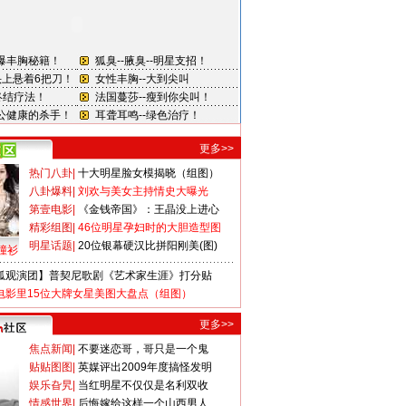
更多>>
热门八卦
|
十大明星脸女模揭晓（组图）
八卦爆料
|
刘欢与美女主持情史大曝光
第壹电影
|
《金钱帝国》：王晶没上进心
精彩组图
|
46位明星孕妇时的大胆造型图
明星话题
|
20位银幕硬汉比拼阳刚美(图)
撞衫
狐观演团】普契尼歌剧《艺术家生涯》打分贴
电影里15位大牌女星美图大盘点（组图）
更多>>
焦点新闻
|
不要迷恋哥，哥只是一个鬼
贴贴图图
|
英媒评出2009年度搞怪发明
娱乐旮旯
|
当红明星不仅仅是名利双收
情感世界
|
后悔嫁给这样一个山西男人