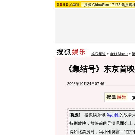
搜狐
ChinaRen
17173
焦点房
娱乐频道
>
电影 Movie
>
第
《集结号》东京首映
2008年10月24日07:46
[
提要
] 搜狐娱乐讯
冯小刚
的战争
特别放映，放映前的导演见面会上
得如此票房时，冯小刚笑言：“在