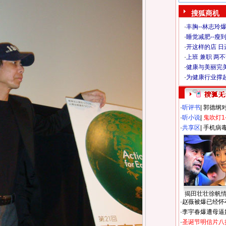
搜狐商机
·
丰胸--林志玲
·
睡觉减肥--瘦到
·
开这样的店 日进
·
上班 兼职 两
·
健康与美丽完
·
为健康行业撑
·
听评书
|
郭德纲
·
听小说
|
鬼吹灯1
·
共享区
|
手机病
揭田壮壮徐帆
·
赵薇被爆已经怀
·
李宇春爆遭母逼
·
圣诞节明信片八