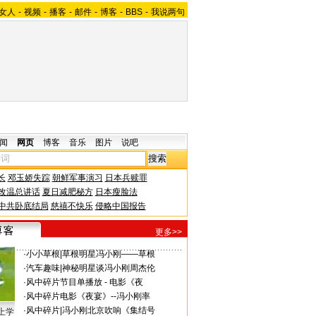
女人
-
视频
-
播客
-
邮件
-
博客
-
BBS
-
我说两句
闻
网页
博客
音乐
图片
说吧
长
邓玉娇失踪
朝鲜军事演习
日本兵赎罪
改温总讲话
夏日减肥秘方
日本瘦脸法
中共卧底结局
慈禧不快乐
侵略中国报告
更多>>
·
小小草根
|
草根明星冯小刚——草根
·
汽车趣味
|
神秘明星谈冯小刚周杰伦
·
风中碎片
节目单播放 - 电影《夜
·
风中碎片
电影《夜宴》--冯小刚率
·
风中碎片
|
冯小刚北京吹响《集结号
上学