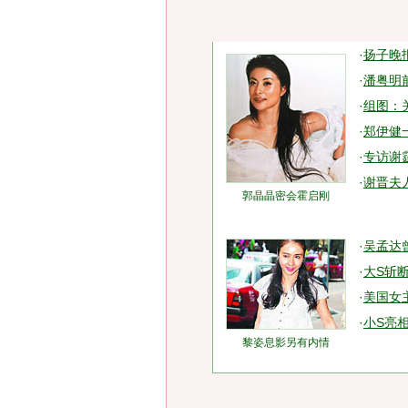
·
扬子晚
·
潘粤明
·
组图：
·
郑伊健
·
专访谢
·
谢晋夫
郭晶晶密会霍启刚
·
吴孟达
·
大S斩
·
美国女
·
小S亮
黎姿息影另有内情