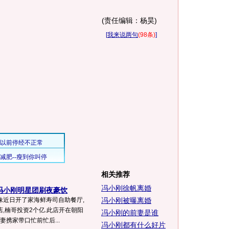
(责任编辑：杨昊)
[
我来说两句
(98条)
]
相关推荐
冯小刚徐帆离婚
冯小刚明星团刷夜豪饮
妹近日开了家海鲜寿司自助餐厅,
冯小刚被曝离婚
,楠哥投资2个亿.此店开在朝阳
冯小刚的前妻是谁
妻携家带口忙前忙后...
冯小刚都有什么好片