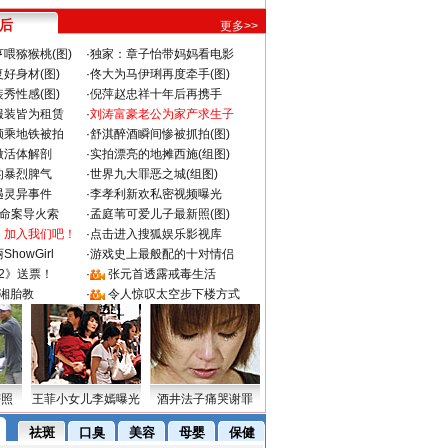
 后
更多>>
喂猕猴桃(图)
·
独家：章子怡带妈妈看电影
好身材(图)
·
佟大为马伊琍再度牵手(图)
秀性感(图)
·
倪萍赵忠祥十年后再携手
服装皆为租赁
·
刘涛富豪老公为家产求生子
颜乘地铁被拍
·
舒淇醉酒瞬间惨被抓拍(图)
做活体解剖
·
实拍漂亮的地摊西施(组图)
的暴烈脾气
·
世界九大罪恶之城(组图)
遇灵异事件
·
李孝利新欢私密视频曝光
成命案导火索
·
孟庭苇可爱儿子最新照(图)
：加入我们吧！
·
点击进入搜狐娱乐影视库
howGirl
·
游戏史上最般配的十对情侣
2》送票！
·
张元首透露戒毒生活
湘胎教
·
令人惊叹太空步下楼方式
密照
王菲小女儿李嫣曝光
酒井法子痛哭谢罪