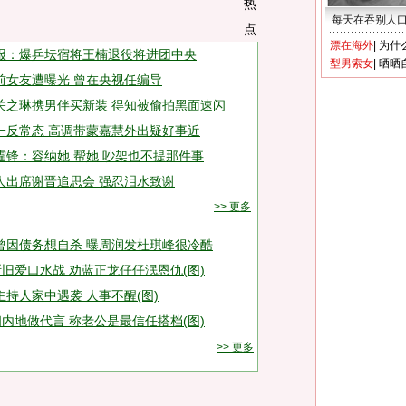
每天在吞别人
漂在海外
|
为什
报：爆乒坛宿将王楠退役将进团中央
型男索女
|
晒晒
前女友遭曝光 曾在央视任编导
关之琳携男伴买新装 得知被偷拍黑面速闪
一反常态 高调带蒙嘉慧外出疑好事近
霆锋：容纳她 帮她 吵架也不提那件事
人出席谢晋追思会 强忍泪水致谢
>> 更多
曾因债务想自杀 曝周润发杜琪峰很冷酷
断旧爱口水战 劝蓝正龙仔仔泯恩仇(图)
主持人家中遇袭 人事不醒(图)
相内地做代言 称老公是最信任搭档(图)
>> 更多