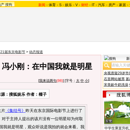
地产
搜狗
新闻
-
体育
-
S
-
娱乐
-
V
-
财经
-
IT
-
汽车
-
房产
-
家居
-
21届东京电影节
>
动态报道
新
 冯小刚：在中国我就是明星
央视质疑29岁市
石首网站被黑
篡
[
我来说两句
(98)
] [字号：
大
中
小
]
宋美龄牛奶洗澡
来源：搜狐娱乐 作者：榧子
大片
《集结号》
昨天在东京国际电影节上进行了
，对于主持人提出的该片没有一位明星却为何取
中国我就是明星，观众听说是我拍的就会来看。我
中学生乘直升机