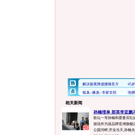
相关新闻
孙楠埋单 那英李亚鹏
歌坛一哥孙楠和爱妻买红
据说作为该品牌亚洲旗舰店
公园河畔,开业当天,孙楠夫