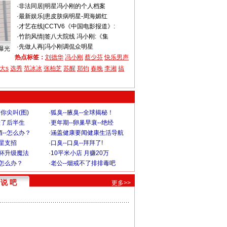
·
非法同居
|
明星冯小刚的个人档案
·
最新娱乐
|
患皮肤病明星-周海媚红
·
才艺在线
|
CCTV6《中国电影报道》:
·
竹韵风情
|
签八大院线 冯小刚:《集
·
先做人再
|
冯小刚调侃众明星
曝光
热点标签：
刘德华
冯小刚
蔡少芬
快乐男声
大s
选秀
范冰冰
张柏芝
苏醒
郑钧
春晚
李湘
搞
你尖叫(图)
·
狐臭--腋臭--全球揭秘！
毁了后半生
·
更年期--卵巢早衰--绝经
--怎么办？
·
涵盖健康要闻健康生活导航
明星支招
·
口臭--口臭--拜拜了!
罩杯升级魔法
·
10平米小店 月赚20万
-怎么办？
·
老公--烟戒不了排排毒吧
说 吧
更多>>