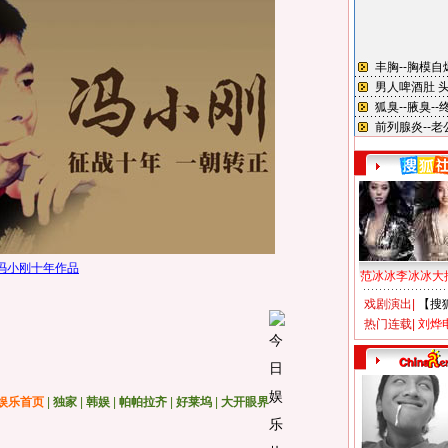
冯小刚十年作品
范冰冰李冰冰大
戏剧演出
|
【搜
热门连载
|
刘烨
娱乐首页
|
独家
|
韩娱
|
帕帕拉齐
|
好莱坞
|
大开眼界