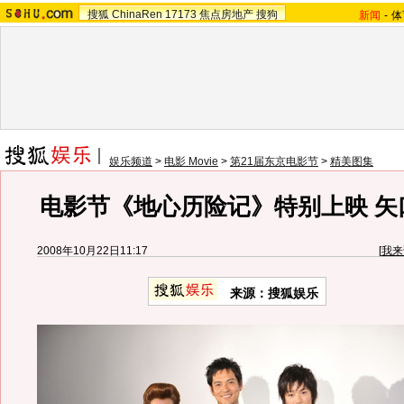
搜狐
ChinaRen
17173
焦点房地产
搜狗
新闻
-
体
娱乐频道
>
电影 Movie
>
第21届东京电影节
>
精美图集
电影节《地心历险记》特别上映 矢
2008年10月22日11:17
[
我来
来源：搜狐娱乐