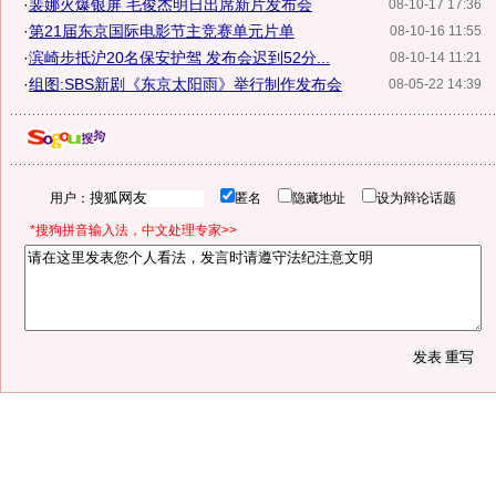
·
裴娜火爆银屏 毛俊杰明日出席新片发布会
08-10-17 17:36
·
第21届东京国际电影节主竞赛单元片单
08-10-16 11:55
·
滨崎步抵沪20名保安护驾 发布会迟到52分...
08-10-14 11:21
·
组图:SBS新剧《东京太阳雨》举行制作发布会
08-05-22 14:39
用户：
匿名
隐藏地址
设为辩论话题
*搜狗拼音输入法，中文处理专家>>