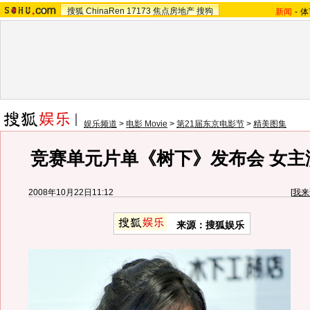
搜狐
ChinaRen
17173
焦点房地产
搜狗
新闻
-
体
娱乐频道
>
电影 Movie
>
第21届东京电影节
>
精美图集
竞赛单元片单《树下》发布会 女主
2008年10月22日11:12
[
我来
来源：搜狐娱乐