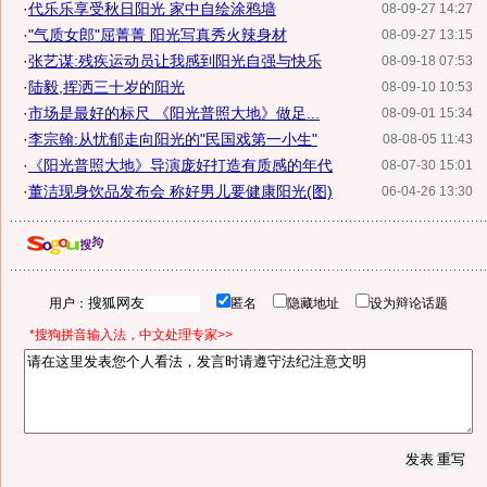
·
代乐乐享受秋日阳光 家中自绘涂鸦墙
08-09-27 14:27
·
"气质女郎"屈菁菁 阳光写真秀火辣身材
08-09-27 13:15
·
张艺谋:残疾运动员让我感到阳光自强与快乐
08-09-18 07:53
·
陆毅,挥洒三十岁的阳光
08-09-10 10:53
·
市场是最好的标尺 《阳光普照大地》做足...
08-09-01 15:34
·
李宗翰:从忧郁走向阳光的"民国戏第一小生"
08-08-05 11:43
·
《阳光普照大地》导演庞好打造有质感的年代
08-07-30 15:01
·
董洁现身饮品发布会 称好男儿要健康阳光(图)
06-04-26 13:30
用户：
匿名
隐藏地址
设为辩论话题
*搜狗拼音输入法，中文处理专家>>