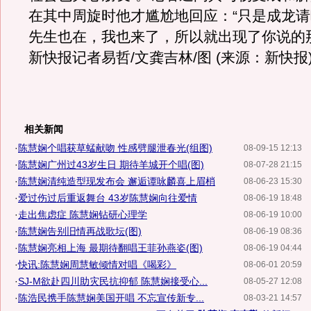
在其中周旋时他才尴尬地回应：“只是成龙
先生也在，我也来了，所以就出现了你说的那
新快报记者易哲/文龚吉林/图 (来源：新快报
相关新闻
·
陈慧娴个唱获草蜢献吻 性感劈腿泄春光(组图)
08-09-15 12:13
·
陈慧娴广州过43岁生日 期待羊城开个唱(图)
08-07-28 21:15
·
陈慧娴清纯造型现发布会 邂逅谭咏麟喜上眉梢
08-06-23 15:30
·
爱过伤过后重返舞台 43岁陈慧娴向往爱情
08-06-19 18:48
·
走出焦虑症 陈慧娴钻研心理学
08-06-19 10:00
·
陈慧娴告别旧情再战歌坛(图)
08-06-19 08:36
·
陈慧娴亮相上海 最期待翻唱王菲孙燕姿(图)
08-06-19 04:44
·
快讯:陈慧娴周慧敏倾情对唱《喝彩》
08-06-01 20:59
·
SJ-M欲赴四川助灾民抗抑郁 陈慧娴接受心...
08-05-27 12:08
·
陈浩民携手陈慧娴美国开唱 不忘宣传新专...
08-03-21 14:57