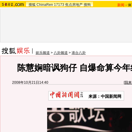
搜狐
ChinaRen
17173
焦点房地产
搜狗
新闻
-
体
娱乐频道
>
八卦频道
>
港台八卦
陈慧娴暗讽狗仔 自爆命算今年结
2008年10月21日14:40
[
我来
来源：中国新闻网