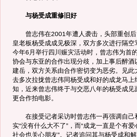
与杨受成重修旧好
曾志伟在2001年遭人袭击，头部重创后
皇老板杨受成成见极深，双方多次进行隔空
今年6月举行四川赈灾活动时，曾志伟为首
协会与东亚的合作出现分歧，加上事后醉酒
建岳，双方关系由合作密切变为恶劣。见此
去多次拉拢曾志伟同杨受成和好的成龙马上
知，近来曾志伟终于与交恶八年的杨受成见
更合作拍电影。
在接受记者采访时曾志伟一再强调自己和
实“没有什么大不了”，而“成龙一直是个有
社会也关心朋友”。记者追问其与杨受成和