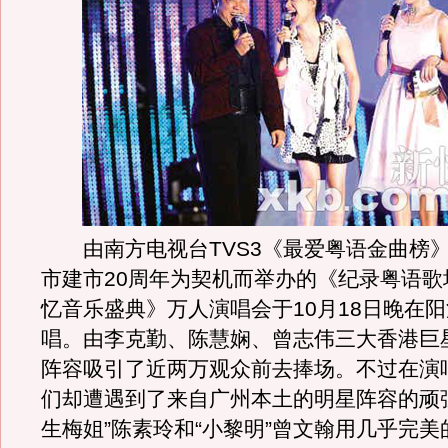
由南方电视台TVS3《最爱粤语金曲榜
市建市20周年为契机而举办的《纪录粤语歌
忆音乐盛典》万人演唱会于10月18日晚在
唱。由李克勤、陈慧娴、曾志伟三大香港巨
阵容吸引了近两万观众前去捧场。不过在演
们却遭遇到了来自广州本土的明星阵容的顽强
生梅姐”陈素玲和“小黎明”曾文翰用几乎完