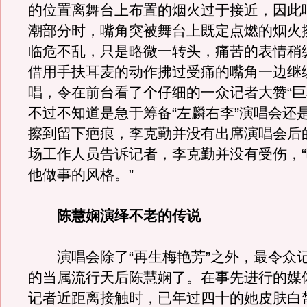
的位置离舞台上布置的烟火过于接近，因此唱
潮部分时，嘴角突被舞台上既定点燃的烟火
临危不乱，只是略微一转头，痛苦的表情稍
借用手扶耳麦的动作拂过受痛的嘴角一边继
唱，令在前台看了个仔细的一众记者大赞“巨
不过不知道是急于筹备“左麟右李”演唱会还
擦到留下疤痕，李克勤并没有出席演唱会后
场工作人员告诉记者，李克勤并没有受伤，
他做事的风格。”
陈慧娴演绎不老的传说
演唱会除了“再生梅艳芳”之外，最令众
的当属流行天后陈慧娴了。在事先进行的媒
记者近距离接触时，已年过四十的她皮肤白