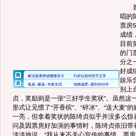
首
唱的
票房
成绩
目前
的门
分之
好成
娱乐
别上
贞，奖励则是一张“三好学生奖状”。虽然这
形式让见惯了“开香槟”、“碎冰”、“送大麦”
一亮，但拿着奖状的陈绮贞似乎并没多么惊
问及因票房好加演的事情时，陈绮贞依旧带
淡淡地说，“我从来不关心宣传的事情，票房