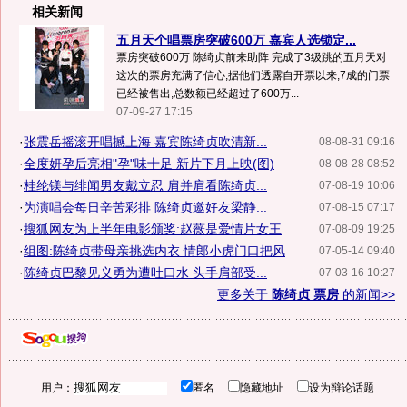
相关新闻
五月天个唱票房突破600万 嘉宾人选锁定...
票房突破600万 陈绮贞前来助阵 完成了3级跳的五月天对
这次的票房充满了信心,据他们透露自开票以来,7成的门票
已经被售出,总数额已经超过了600万...
07-09-27 17:15
·
张震岳摇滚开唱撼上海 嘉宾陈绮贞吹清新...
08-08-31 09:16
·
全度妍孕后亮相"孕"味十足 新片下月上映(图)
08-08-28 08:52
·
桂纶镁与绯闻男友戴立忍 肩并肩看陈绮贞...
07-08-19 10:06
·
为演唱会每日辛苦彩排 陈绮贞邀好友梁静...
07-08-15 07:17
·
搜狐网友为上半年电影颁奖:赵薇是爱情片女王
07-08-09 19:25
·
组图:陈绮贞带母亲挑选内衣 情郎小虎门口把风
07-05-14 09:40
·
陈绮贞巴黎见义勇为遭吐口水 头手肩部受...
07-03-16 10:27
更多关于
陈绮贞 票房
的新闻>>
用户：
匿名
隐藏地址
设为辩论话题