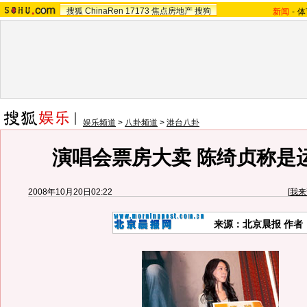
搜狐
ChinaRen
17173
焦点房地产
搜狗
新闻
-
体
娱乐频道
>
八卦频道
>
港台八卦
演唱会票房大卖 陈绮贞称是运
2008年10月20日02:22
[
我来
来源：北京晨报 作者：