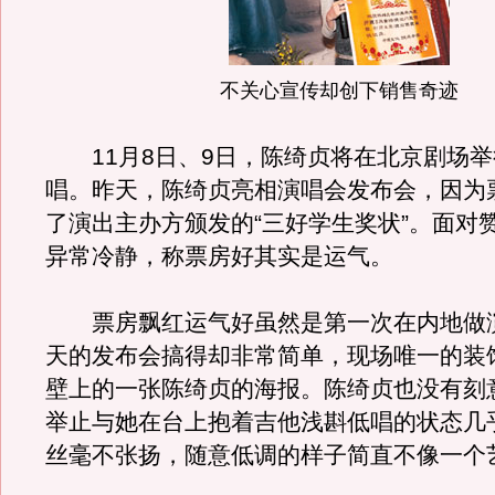
不关心宣传却创下销售奇迹
11月8日、9日，陈绮贞将在北京剧场举
唱。昨天，陈绮贞亮相演唱会发布会，因为
了演出主办方颁发的“三好学生奖状”。面对
异常冷静，称票房好其实是运气。
票房飘红运气好虽然是第一次在内地做
天的发布会搞得却非常简单，现场唯一的装
壁上的一张陈绮贞的海报。陈绮贞也没有刻
举止与她在台上抱着吉他浅斟低唱的状态几
丝毫不张扬，随意低调的样子简直不像一个