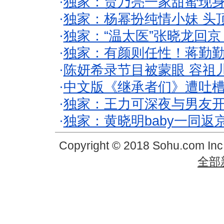
·
独家：贾乃亮一家甜蜜现身
·
独家：杨幂扮纯情小妹 头
·
独家：“温太医”张晓龙回京
·
独家：有颜则任性！蒋勤
·
陈妍希录节目被蒙眼 容祖
·
中文版《继承者们》遭吐槽
·
独家：王力可深夜与男友开
·
独家：黄晓明baby一同返
Copyright © 2018 Sohu.com In
全部