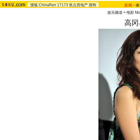
搜狐
ChinaRen
17173
焦点房地产
搜狗
新闻
-
体
娱乐频道
>
电影 Mo
高冈