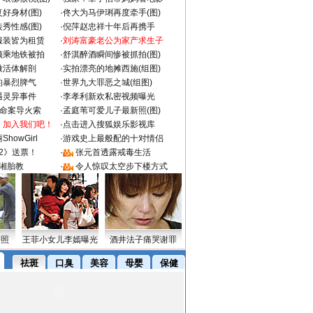
好身材(图)
·
佟大为马伊琍再度牵手(图)
秀性感(图)
·
倪萍赵忠祥十年后再携手
服装皆为租赁
·
刘涛富豪老公为家产求生子
颜乘地铁被拍
·
舒淇醉酒瞬间惨被抓拍(图)
做活体解剖
·
实拍漂亮的地摊西施(组图)
的暴烈脾气
·
世界九大罪恶之城(组图)
遇灵异事件
·
李孝利新欢私密视频曝光
成命案导火索
·
孟庭苇可爱儿子最新照(图)
：加入我们吧！
·
点击进入搜狐娱乐影视库
howGirl
·
游戏史上最般配的十对情侣
2》送票！
·
张元首透露戒毒生活
湘胎教
·
令人惊叹太空步下楼方式
密照
王菲小女儿李嫣曝光
酒井法子痛哭谢罪