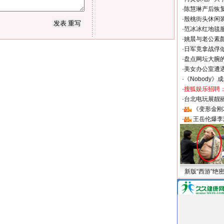
·
陈慧琳产后恢复
·
殷桃街头休闲装
·
范冰冰红地毯
·
姚晨与老公素
·
日军竟拿战俘
·
盘点网坛大腕
·
美女办公室遭
·
《Nobody》
·
搜狐娱乐招聘
·
台北电玩展靓丽S
·
《变形金刚
·
王岳伦爆李
新版“西游”绝