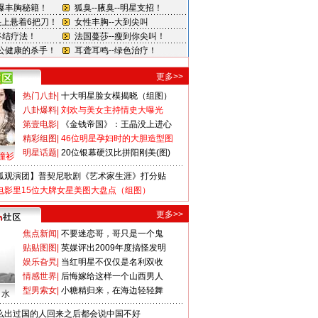
更多>>
热门八卦
|
十大明星脸女模揭晓（组图）
八卦爆料
|
刘欢与美女主持情史大曝光
第壹电影
|
《金钱帝国》：王晶没上进心
精彩组图
|
46位明星孕妇时的大胆造型图
明星话题
|
20位银幕硬汉比拼阳刚美(图)
撞衫
狐观演团】普契尼歌剧《艺术家生涯》打分贴
电影里15位大牌女星美图大盘点（组图）
更多>>
焦点新闻
|
不要迷恋哥，哥只是一个鬼
贴贴图图
|
英媒评出2009年度搞怪发明
娱乐旮旯
|
当红明星不仅仅是名利双收
情感世界
|
后悔嫁给这样一个山西男人
型男索女
|
小糖精归来，在海边轻轻舞
口水
么出过国的人回来之后都会说中国不好