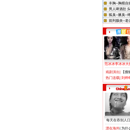
范冰冰李冰冰大
戏剧演出
|
【搜
热门连载
|
刘烨
每天在吞别人
漂在海外
|
为什