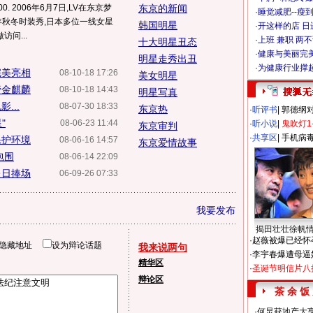
0. 2006年6月7日,LV在东京梦
东京的新闻
·
睡觉减肥--瘦到
7年秋冬时装秀,日本多位一线女星
韩国明星
·
开这样的店 日进
问...
·
上班 兼职 两
十大明星丑态
·
健康与美丽完
明星走秀出丑
·
为健康行业撑
完美亮相
08-10-18 17:26
美女明星
管金麒麟
08-10-18 14:43
明星写真
...
08-07-30 18:33
东京热
·
听评书
|
郭德纲
"
08-06-23 11:44
·
听小说
|
鬼吹灯1
东京审判
·
共享区
|
手机病
保护环境
08-06-16 14:57
东京爱情故事
包围
08-06-14 22:09
赴日捧场
06-09-26 07:33
我要发布
揭田壮壮徐帆
·
赵薇被爆已经怀
隐藏地址
设为辩论话题
我来说两句
·
李宇春爆遭母逼
精华区
·
圣诞节明信片八
辩论区
茶 余 饭
·
何炅获地产大亨