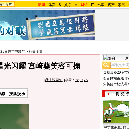
地产
搜狗
新闻
-
体育
-
S
-
娱乐
-
V
-
财经
-
IT
-
汽车
-
房产
-
家居
-
21届东京电影节
>
精美图集
新
星光闪耀 宫崎葵笑容可掬
央视质疑29岁市
石首网站被黑
篡
[
我来说两句
] [字号：
大
中
小
]
宋美龄牛奶洗澡
来源：搜狐娱乐
中学生乘直升机