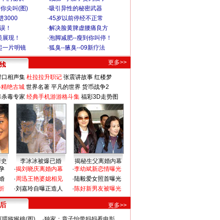
你尖叫(图)
·
吸引异性的秘密武器
3000
·
45岁以前停经不正常
不误！
·
解决脸黄脾虚腰痛良方
美展现！
·
泡脚减肥--瘦到你叫停！
起一片明镜
·
狐臭--腋臭--09新疗法
更多>>
对口相声集
杜拉拉升职记
张震讲故事
红楼梦
-精绝古城
世界名著
平凡的世界
货币战争2
毒杀毒专家
经典手机游游格斗集
福彩3D走势图
情史
李冰冰被爆已婚
揭秘生父离婚内幕
孕
·
揭刘晓庆离婚内幕
·
李幼斌新恋情曝光
婚
·
周迅王艳婆媳相见
·
陆毅爱女照首曝光
折
·
刘嘉玲自曝正造人
·
陈好新男友被曝光
 后
更多>>
喂猕猴桃(图)
·
独家：章子怡带妈妈看电影