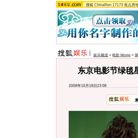
搜狐
ChinaRen
17173
焦点房
娱乐频道
>
电影 Movie
>
第
东京电影节绿毯
2008年10月18日23:08