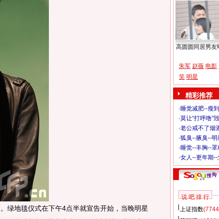
高圆圆同居男友
朱军
赵薇
电影
笑
明星
精彩推荐
·
睡觉减肥--瘦到
·
莫让“打呼噜”
·
老公戒不了烟酒
·
狐臭--腋臭--
·
睡觉--丰胸--
·
女人--更年期-
说 吧 排 行
。绿地毯仪式在下午4点半就宣告开始，当晚明星
上证指数
(7744