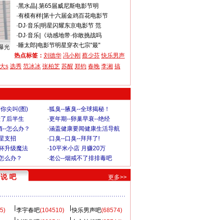
·
黑水晶
|
.第65届威尼斯电影节明
·
有模有样
|
第十六届金鸡百花电影节
·
DJ·音乐
|
明星闪耀东京电影节 范
·
DJ·音乐
|
《动感地带·你敢挑战吗
·
睡太郎
|
电影节明星穿衣七宗"最"
曝光
热点标签：
刘德华
冯小刚
蔡少芬
快乐男声
大s
选秀
范冰冰
张柏芝
苏醒
郑钧
春晚
李湘
搞
你尖叫(图)
·
狐臭--腋臭--全球揭秘！
毁了后半生
·
更年期--卵巢早衰--绝经
--怎么办？
·
涵盖健康要闻健康生活导航
明星支招
·
口臭--口臭--拜拜了!
罩杯升级魔法
·
10平米小店 月赚20万
-怎么办？
·
老公--烟戒不了排排毒吧
说 吧
更多>>
5)
李宇春吧
(104510)
快乐男声吧
(68574)