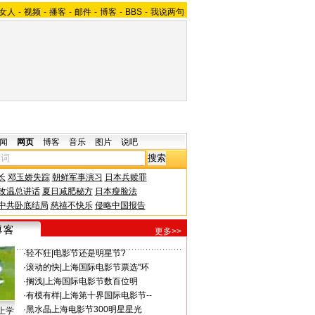
女人
-
视频
-
播客
-
邮件
-
博客
-
BBS
-
我说两句
闻
网页
博客
音乐
图片
说吧
长
邓玉娇失踪
朝鲜军事演习
日本兵赎罪
改温总讲话
夏日减肥秘方
日本瘦脸法
中共卧底结局
慈禧不快乐
侵略中国报告
更多>>
·
轻不狂
|
电影节还是明星节?
·
滚动的快
|
上海国际电影节票选"环
·
搁浅
|
上海国际电影节数百位明
·
有模有样
|
上海第十界国际电影节--
·
黑水晶
上海电影节300明星星光
上学