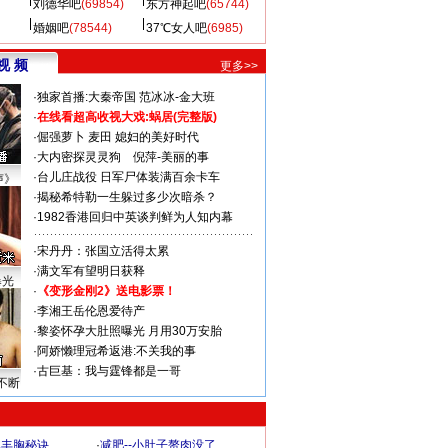
刘德华吧
(69854)
东方神起吧
(65744)
婚姻吧
(78544)
37℃女人吧
(6985)
视 频
更多>>
·
独家首播:大秦帝国
范冰冰-金大班
·
在线看超高收视大戏:
蜗居(完整版)
·
倔强萝卜
麦田
媳妇的美好时代
·
大内密探灵灵狗
倪萍-美丽的事
·
台儿庄战役 日军尸体装满百余卡车
声》
·
揭秘希特勒一生躲过多少次暗杀？
·
1982香港回归中英谈判鲜为人知内幕
·
宋丹丹：张国立活得太累
·
满文军有望明日获释
曝光
·
《变形金刚2》送电影票！
·
李湘王岳伦恩爱待产
·
黎姿怀孕大肚照曝光 月用30万安胎
·
阿娇懒理冠希返港:不关我的事
·
古巨基：我与霆锋都是一哥
不断
爆丰胸秘诀
·
减肥--小肚子赘肉没了