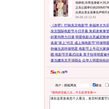
张静初,吊带连身裙￥29,20
之岛公园举行的2006/0
出席众美女虽事先声明不做访
06-06-10 12:43
·
《赤壁》打响东京电影节 幸福佟大为
·
东京国际电影节今日开幕 朱莉老爸掌
·
好莱坞势力日盛 明星电影点亮威尼斯电影
·
袁泉"床上"代言 成上海电影节"环保明星
·
孙俪当选环保明星 电影节上号召大家
·
图:电影节开幕式结束 章子怡等明星被
·
麦当娜东京开演唱会 众华人明星纷纷
用户：
匿名
*搜狗拼音输入法，中文处理专家>>