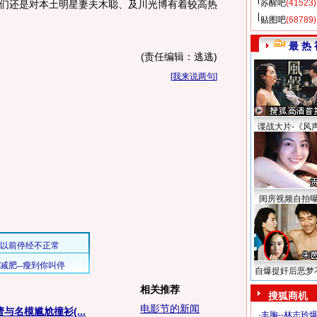
苏醒吧
(41523)
们还是对本土明星妻夫木聪、及川光博有着较高热
贴图吧
(68789)
最 热 
(责任编辑：逃逃)
[
我来说两句
]
谍战大片-《风
闺房视频自拍
自爆捉奸后恶梦
相关推荐
搜狐商机
电影节的新闻
与名模尴尬撞衫(...
·
丰胸--林志玲