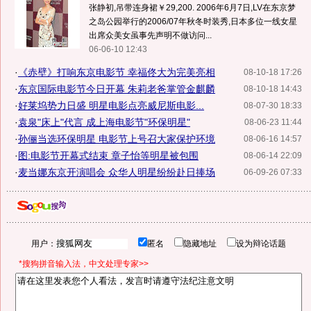
张静初,吊带连身裙￥29,200. 2006年6月7日,LV在东京梦
之岛公园举行的2006/07年秋冬时装秀,日本多位一线女星
出席众美女虽事先声明不做访问...
06-06-10 12:43
·
《赤壁》打响东京电影节 幸福佟大为完美亮相
08-10-18 17:26
·
东京国际电影节今日开幕 朱莉老爸掌管金麒麟
08-10-18 14:43
·
好莱坞势力日盛 明星电影点亮威尼斯电影...
08-07-30 18:33
·
袁泉"床上"代言 成上海电影节"环保明星"
08-06-23 11:44
·
孙俪当选环保明星 电影节上号召大家保护环境
08-06-16 14:57
·
图:电影节开幕式结束 章子怡等明星被包围
08-06-14 22:09
·
麦当娜东京开演唱会 众华人明星纷纷赴日捧场
06-09-26 07:33
用户：
匿名
隐藏地址
设为辩论话题
*搜狗拼音输入法，中文处理专家>>