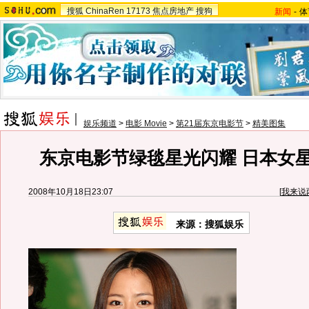
搜狐
ChinaRen
17173
焦点房地产
搜狗
新闻
-
体
娱乐频道
>
电影 Movie
>
第21届东京电影节
>
精美图集
东京电影节绿毯星光闪耀 日本女
2008年10月18日23:07
[
我来说
来源：搜狐娱乐