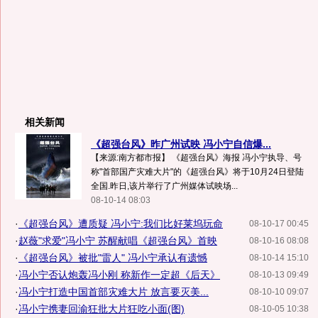
相关新闻
《超强台风》昨广州试映 冯小宁自信爆...
【来源:南方都市报】 《超强台风》海报 冯小宁执导、号
称"首部国产灾难大片"的《超强台风》将于10月24日登陆
全国.昨日,该片举行了广州媒体试映场...
08-10-14 08:03
·
《超强台风》遭质疑 冯小宁:我们比好莱坞玩命
08-10-17 00:45
·
赵薇"求爱"冯小宁 苏醒献唱《超强台风》首映
08-10-16 08:08
·
《超强台风》被批"雷人" 冯小宁承认有遗憾
08-10-14 15:10
·
冯小宁否认炮轰冯小刚 称新作一定超《后天》
08-10-13 09:49
·
冯小宁打造中国首部灾难大片 放言要灭美...
08-10-10 09:07
·
冯小宁携妻回渝狂批大片狂吃小面(图)
08-10-05 10:38