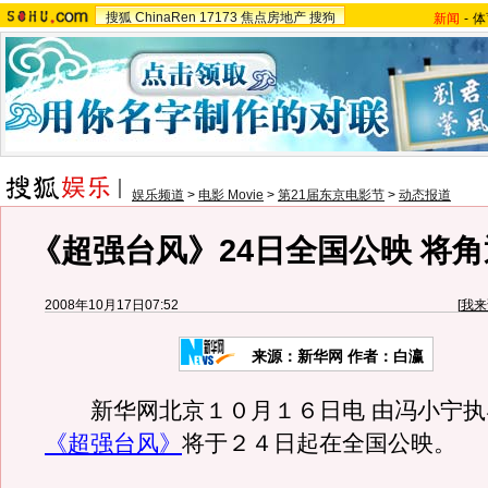
搜狐
ChinaRen
17173
焦点房地产
搜狗
新闻
-
体
娱乐频道
>
电影 Movie
>
第21届东京电影节
>
动态报道
《超强台风》24日全国公映 将
2008年10月17日07:52
[
我来
来源：新华网 作者：白瀛
新华网北京１０月１６日电 由冯小宁执
《超强台风》
将于２４日起在全国公映。