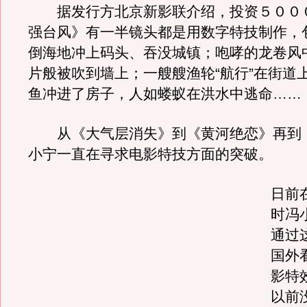
据发行方北京新影联介绍，投资５００
强台风》有一半镜头都是用数字特技制作，
倒海地冲上码头、吞没城镇；咆哮的龙卷风
片般被吹到墙上；一艘艘渔轮“航行”在街道
鱼冲进了房子，人如蝼蚁在洪水中逃命……
从《大气层消失》到《黄河绝恋》再到
小宁一直在寻求电影特技方面的突破。
日前
时冯
通过
国外
影特
以前