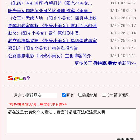
·
《朱诺》叫好叫座 有望赶超《阳光小美女...
08-01-07 14:37
·
阳光美女周牧茵变身芭比娃娃 作客《美丽...
07-12-19 09:59
·
《女王》无缘内地 《阳光小美女》四月将上映
07-02-28 07:38
·
周黎明独家解析:《阳光小美女》犀利而不刻薄
07-02-26 12:17
·
获奖:《阳光小美女》最佳原创剧本奖
07-02-26 12:14
·
独立精神奖揭晓 《阳光小美女》得四奖成赢家
07-02-25 16:36
·
喜剧片《阳光小美女》精美海报欣赏
07-01-10 17:57
·
公路喜剧电影《阳光小美女》主创阵容简介
07-01-10 14:41
更多关于
乔纳森 美女
的新闻>>
用户：
匿名
隐藏地址
设为辩论话题
*搜狗拼音输入法，中文处理专家>>