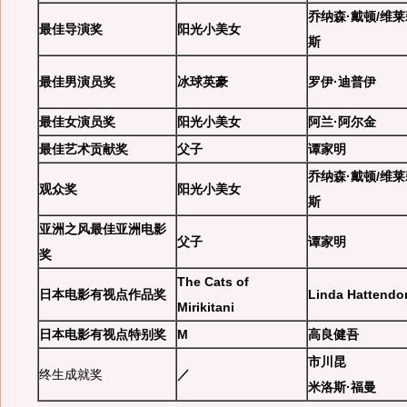
乔纳森·戴顿/维莱
最佳导演奖
阳光小美女
斯
最佳男演员奖
冰球英豪
罗伊·迪普伊
最佳女演员奖
阳光小美女
阿兰·阿尔金
最佳艺术贡献奖
父子
谭家明
乔纳森·戴顿/维莱
观众奖
阳光小美女
斯
亚洲之风最佳亚洲电影
父子
谭家明
奖
The Cats of
日本电影有视点作品奖
Linda Hattendor
Mirikitani
日本电影有视点特别奖
M
高良健吾
市川昆
终生成就奖
／
米洛斯·福曼