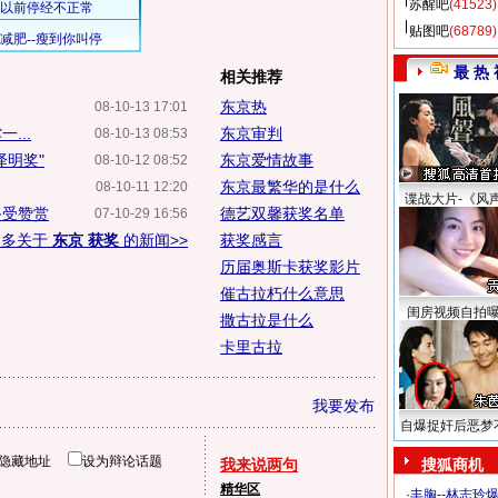
苏醒吧
(41523)
贴图吧
(68789)
最 热 
相关推荐
东京热
08-10-13 17:01
...
东京审判
08-10-13 08:53
泽明奖"
东京爱情故事
08-10-12 08:52
东京最繁华的是什么
08-10-11 12:20
谍战大片-《风
备受赞赏
德艺双馨获奖名单
07-10-29 16:56
更多关于
东京 获奖
的新闻>>
获奖感言
历届奥斯卡获奖影片
催古拉朽什么意思
闺房视频自拍
撒古拉是什么
卡里古拉
我要发布
自爆捉奸后恶梦
隐藏地址
设为辩论话题
我来说两句
搜狐商机
精华区
·
丰胸--林志玲