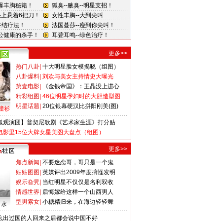
更多>>
热门八卦
|
十大明星脸女模揭晓（组图）
八卦爆料
|
刘欢与美女主持情史大曝光
第壹电影
|
《金钱帝国》：王晶没上进心
精彩组图
|
46位明星孕妇时的大胆造型图
明星话题
|
20位银幕硬汉比拼阳刚美(图)
撞衫
狐观演团】普契尼歌剧《艺术家生涯》打分贴
电影里15位大牌女星美图大盘点（组图）
更多>>
焦点新闻
|
不要迷恋哥，哥只是一个鬼
贴贴图图
|
英媒评出2009年度搞怪发明
娱乐旮旯
|
当红明星不仅仅是名利双收
情感世界
|
后悔嫁给这样一个山西男人
型男索女
|
小糖精归来，在海边轻轻舞
口水
么出过国的人回来之后都会说中国不好