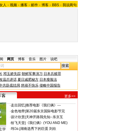
女人
-
视频
-
播客
-
邮件
-
博客
-
BBS
-
我说两句
闻
网页
博客
音乐
图片
说吧
长
邓玉娇失踪
朝鲜军事演习
日本兵赎罪
改温总讲话
夏日减肥秘方
日本瘦脸法
中共卧底结局
慈禧不快乐
侵略中国报告
更多>>
·
走出回忆
|
推荐电影《我们俩》---
·
金色地带
|
第20届东京国际电影节完
·
设计欣赏
|
天神开路我先知--东京互
·
纷飞天堂
|
《我们俩》(YOU AND ME)
·
玮ɑ.
|
湖南选秀下的巨蛋 刘欣
上学