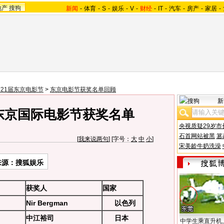
地产
搜狗
新闻
-
体育
-
S
-
娱乐
-
V
-
财经
-
IT
-
汽车
-
房产
-
家居
-
21届东京电影节
>
东京电影节获奖名单回顾
新
5届东京国际电影节获奖名单
央视质疑29岁市
石首网站被黑
篡
[
我来说两句
] [字号：
大
中
小
]
宋美龄牛奶洗澡
来源：搜狐娱乐
获奖人
国家
Nir Bergman
以色列
》
中江裕司
日本
中学生乘直升机