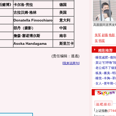
后赌博》
卡尔洛·劳拉
德国
》
古拉汉姆·格林
美国
Donatella Finocchiaro
意大利
高圆圆同居男友
》
邵丹（摄影）
中国
朱军
赵薇
电影
》
詹森·塞诺博尔斯
南非
笑
明星
Asoka Handagama
斯里兰卡
精彩推荐
(责任编辑：逃逃)
·
睡觉减肥--瘦到
·
莫让“打呼噜”
[
我来说两句
]
·
老公戒不了烟酒
·
狐臭--腋臭--
·
睡觉--丰胸--
·
女人--更年期-
说 吧 排 行
上证指数
(7744