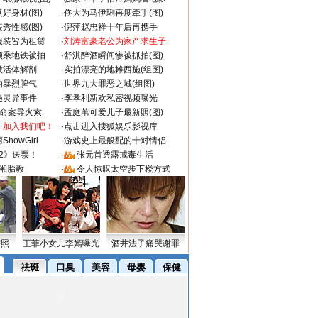
好身材(图)
·
佟大为马伊琍再度牵手(图)
秀性感(图)
·
倪萍赵忠祥十年后再携手
服装皆为租赁
·
刘涛富豪老公为家产求生子
颜乘地铁被拍
·
舒淇醉酒瞬间惨被抓拍(图)
做活体解剖
·
实拍漂亮的地摊西施(组图)
的暴烈脾气
·
世界九大罪恶之城(组图)
遇灵异事件
·
李孝利新欢私密视频曝光
成命案导火索
·
孟庭苇可爱儿子最新照(图)
：加入我们吧！
·
点击进入搜狐娱乐影视库
howGirl
·
游戏史上最般配的十对情侣
2》送票！
·
张元首透露戒毒生活
湘胎教
·
令人惊叹太空步下楼方式
密照
王菲小女儿李嫣曝光
酒井法子痛哭谢罪