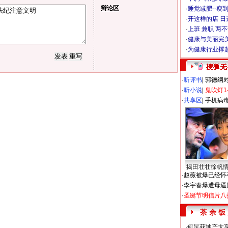
辩论区
·
睡觉减肥--瘦到
·
开这样的店 日进
·
上班 兼职 两
·
健康与美丽完
·
为健康行业撑
·
听评书
|
郭德纲
·
听小说
|
鬼吹灯1
·
共享区
|
手机病
揭田壮壮徐帆
·
赵薇被爆已经怀
·
李宇春爆遭母逼
·
圣诞节明信片八
茶 余 饭
·
何炅获地产大亨