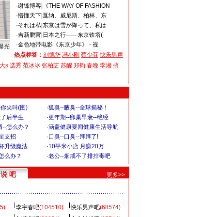
·
谢锋博客
|
《THE WAY OF FASHION
·
懵懂天下
|
戛纳、威尼斯、柏林、东
·
それは私
|
东京は雪が降って、私は
·
吉新鹏官
|
日本之行——东京铁塔(
·
金色地带
电影《东京少年》 - 视
曝光
热点标签：
刘德华
冯小刚
蔡少芬
快乐男声
大s
选秀
范冰冰
张柏芝
苏醒
郑钧
春晚
李湘
搞
你尖叫(图)
·
狐臭--腋臭--全球揭秘！
毁了后半生
·
更年期--卵巢早衰--绝经
--怎么办？
·
涵盖健康要闻健康生活导航
明星支招
·
口臭--口臭--拜拜了!
罩杯升级魔法
·
10平米小店 月赚20万
-怎么办？
·
老公--烟戒不了排排毒吧
说 吧
更多>>
5)
李宇春吧
(104510)
快乐男声吧
(68574)