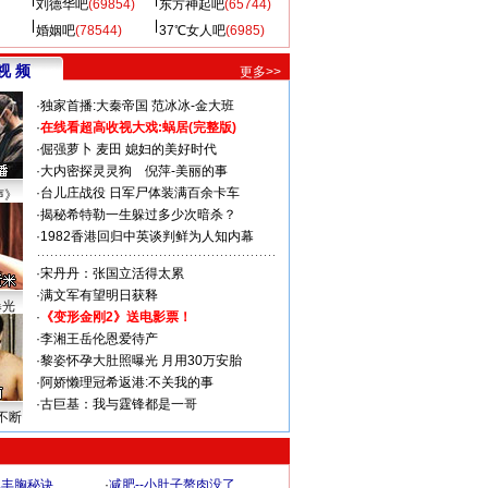
刘德华吧
(69854)
东方神起吧
(65744)
婚姻吧
(78544)
37℃女人吧
(6985)
视 频
更多>>
·
独家首播:大秦帝国
范冰冰-金大班
·
在线看超高收视大戏:
蜗居(完整版)
·
倔强萝卜
麦田
媳妇的美好时代
·
大内密探灵灵狗
倪萍-美丽的事
·
台儿庄战役 日军尸体装满百余卡车
声》
·
揭秘希特勒一生躲过多少次暗杀？
·
1982香港回归中英谈判鲜为人知内幕
·
宋丹丹：张国立活得太累
·
满文军有望明日获释
曝光
·
《变形金刚2》送电影票！
·
李湘王岳伦恩爱待产
·
黎姿怀孕大肚照曝光 月用30万安胎
·
阿娇懒理冠希返港:不关我的事
·
古巨基：我与霆锋都是一哥
不断
爆丰胸秘诀
·
减肥--小肚子赘肉没了