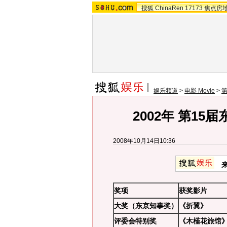
搜狐
ChinaRen
17173
焦点房
娱乐频道
>
电影 Movie
>
第
2002年 第1
2008年10月14日10:36
奖项
获奖影片
大奖（东京知事奖）
《折翼》
评委会特别奖
《木槿花旅馆