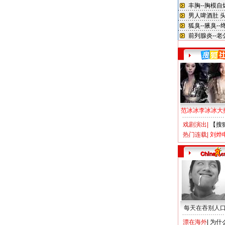
范冰冰李冰冰大
戏剧演出
|
【搜
热门连载
|
刘烨
每天在吞别人
漂在海外
|
为什