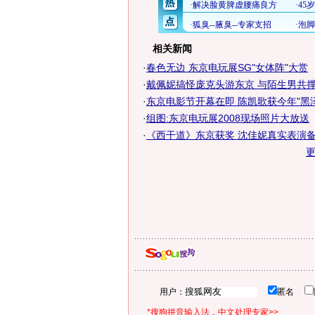
相关新闻
·
春色无边 东京电玩展SG"女体阵"大赏
·
戴佩妮搞怪庞克头游东京 与陌生男共撑一
·
东京电影节开幕在即 陈凯歌获今年"黑
·
组图:东京电玩展2008现场照片大放送
·
《西干道》东京获奖 沈佳妮真实表演
用户：
匿名
*搜狗拼音输入法，中文处理专家>>