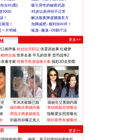
你尖叫(图)
·
吸引异性的秘密武器
3000
·
45岁以前停经不正常
不误！
·
解决脸黄脾虚腰痛良方
美展现！
·
泡脚减肥--瘦到你叫停！
起一片明镜
·
狐臭--腋臭--09新疗法
更多>>
对口相声集
杜拉拉升职记
张震讲故事
红楼梦
-精绝古城
世界名著
平凡的世界
货币战争2
毒杀毒专家
经典手机游游格斗集
福彩3D走势图
情史
李冰冰被爆已婚
揭秘生父离婚内幕
孕
·
揭刘晓庆离婚内幕
·
李幼斌新恋情曝光
婚
·
周迅王艳婆媳相见
·
陆毅爱女照首曝光
折
·
刘嘉玲自曝正造人
·
陈好新男友被曝光
 后
更多>>
喂猕猴桃(图)
·
独家：章子怡带妈妈看电影