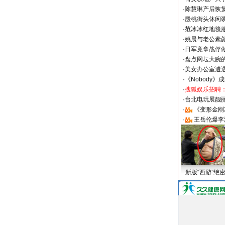
·
陈慧琳产后恢复
·
殷桃街头休闲装
·
范冰冰红地毯
·
姚晨与老公素
·
日军竟拿战俘
·
盘点网坛大腕
·
美女办公室遭
·
《Nobody》
·
搜狐娱乐招聘
·
台北电玩展靓丽S
·
《变形金刚
·
王岳伦爆李
新版“西游”绝