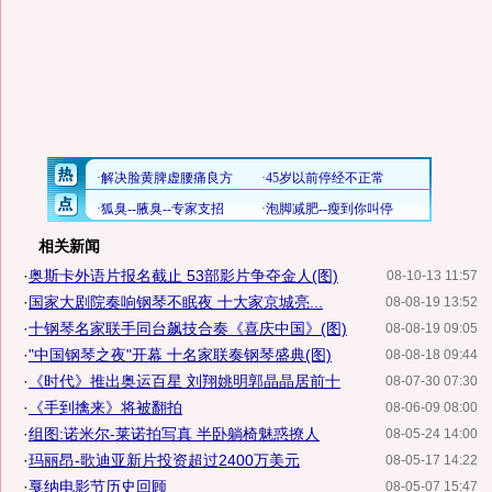
相关新闻
·
奥斯卡外语片报名截止 53部影片争夺金人(图)
08-10-13 11:57
·
国家大剧院奏响钢琴不眠夜 十大家京城亮...
08-08-19 13:52
·
十钢琴名家联手同台飙技合奏《喜庆中国》(图)
08-08-19 09:05
·
"中国钢琴之夜"开幕 十名家联奏钢琴盛典(图)
08-08-18 09:44
·
《时代》推出奥运百星 刘翔姚明郭晶晶居前十
08-07-30 07:30
·
《手到擒来》将被翻拍
08-06-09 08:00
·
组图:诺米尔-莱诺拍写真 半卧躺椅魅惑撩人
08-05-24 14:00
·
玛丽昂-歌迪亚新片投资超过2400万美元
08-05-17 14:22
·
戛纳电影节历史回顾
08-05-07 15:47