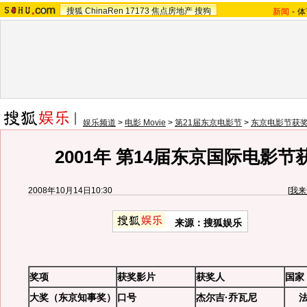
搜狐
ChinaRen
17173
焦点房地产
搜狗
新闻
-
体
娱乐频道
>
电影 Movie
>
第21届东京电影节
>
东京电影节获
2001年 第14届东京国际电影
2008年10月14日10:30
[
我来
来源：搜狐娱乐
奖项
获奖影片
获奖人
国家
大奖（东京知事奖）
口号
杰尔吉·乔瓦尼
法