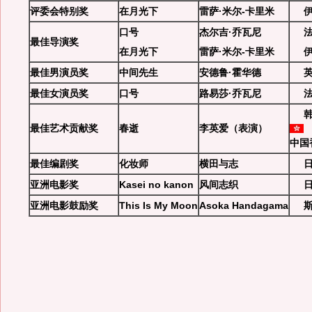
评委会特别奖
在月光下
雷萨·米尔-卡里米
口号
杰尔吉·乔瓦尼
法
最佳导演奖
在月光下
雷萨·米尔-卡里米
最佳男演员奖
中间先生
安德鲁·霍华德
最佳女演员奖
口号
路易莎·乔瓦尼
法
韩
最佳艺术贡献奖
春逝
李英爱（表演）
中国
最佳编剧奖
化妆师
横田与志
亚洲电影奖
Kasei no kanon
风间志织
亚洲电影鼓励奖
This Is My Moon
Asoka Handagama