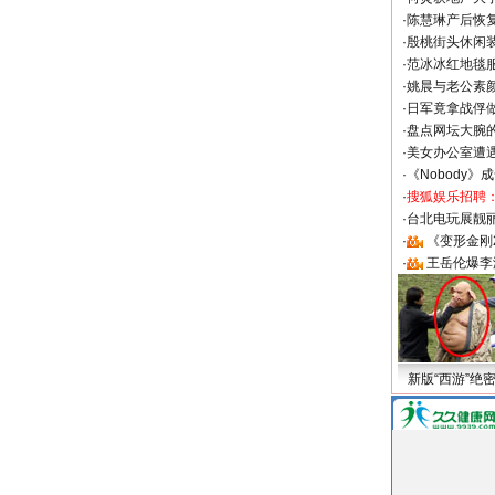
·
陈慧琳产后恢复
·
殷桃街头休闲装
·
范冰冰红地毯
·
姚晨与老公素
·
日军竟拿战俘
·
盘点网坛大腕
·
美女办公室遭
·
《Nobody》
·
搜狐娱乐招聘
·
台北电玩展靓丽S
·
《变形金刚
·
王岳伦爆李
新版“西游”绝