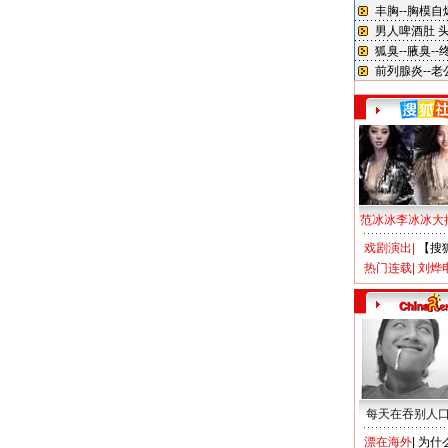
范冰冰李冰冰大
戏剧演出
|
【搜
热门连载
|
刘烨
每天在吞别人
漂在海外
|
为什