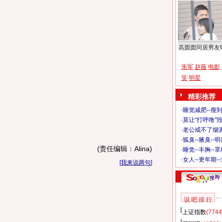
高圆圆同居男友
朱军
赵薇
电影
笑
明星
精彩推荐
·
睡觉减肥--瘦到
·
莫让“打呼噜”
·
老公戒不了烟酒
·
狐臭--腋臭--
(责任编辑：Alina)
·
睡觉--丰胸--
·
女人--更年期-
[
我来说两句
]
说 吧 排 行
上证指数
(7744