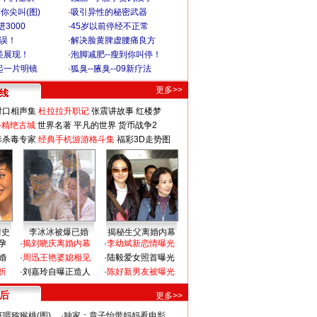
你尖叫(图)
·
吸引异性的秘密武器
3000
·
45岁以前停经不正常
不误！
·
解决脸黄脾虚腰痛良方
美展现！
·
泡脚减肥--瘦到你叫停！
起一片明镜
·
狐臭--腋臭--09新疗法
更多>>
对口相声集
杜拉拉升职记
张震讲故事
红楼梦
-精绝古城
世界名著
平凡的世界
货币战争2
毒杀毒专家
经典手机游游格斗集
福彩3D走势图
情史
李冰冰被爆已婚
揭秘生父离婚内幕
孕
·
揭刘晓庆离婚内幕
·
李幼斌新恋情曝光
婚
·
周迅王艳婆媳相见
·
陆毅爱女照首曝光
折
·
刘嘉玲自曝正造人
·
陈好新男友被曝光
 后
更多>>
喂猕猴桃(图)
·
独家：章子怡带妈妈看电影