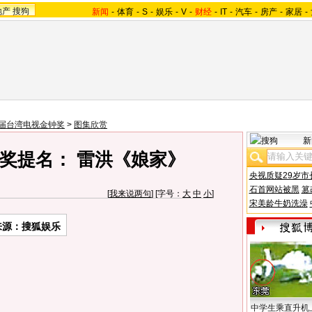
地产
搜狗
新闻
-
体育
-
S
-
娱乐
-
V
-
财经
-
IT
-
汽车
-
房产
-
家居
-
3届台湾电视金钟奖
>
图集欣赏
新
奖提名： 雷洪《娘家》
央视质疑29岁市
石首网站被黑
篡
[
我来说两句
] [字号：
大
中
小
]
宋美龄牛奶洗澡
来源：搜狐娱乐
中学生乘直升机