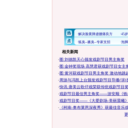
相关新闻
·
图:刘德凯天心颁发戏剧节目男主角奖
·
图:金钟奖现场 高慧君获戏剧节目女主
·
图:黄河获戏剧节目男主角奖 激动地跳
·
周游与冯凯上台颁发戏剧节目导播(演)
·
快讯:唐美云歌仔戏荣获传统戏剧节目
·
戏剧节目最佳男主角奖——游安顺《铁
·
戏剧节目奖——《大爱剧场-美丽晨曦
·
《柯南-奥布莱恩深夜秀》获最佳音乐戏剧