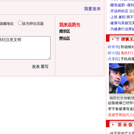
·
睡觉减肥--瘦到
我要发布
·
开这样的店 日进
·
上班 兼职 两
·
健康与美丽完
隐藏地址
设为辩论话题
我来说两句
·
为健康行业撑
精华区
辩论区
·
听评书
|
郭德纲
·
听小说
|
鬼吹灯1
·
共享区
|
手机病
揭田壮壮徐帆
·
赵薇被爆已经怀
·
李宇春爆遭母逼
·
圣诞节明信片八
茶 余 饭
·
何炅获地产大亨