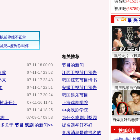
苏醒吧
(41523)
贴图吧
(68789)
最 热 
谍战大片-《风
相关推荐
节目的新闻
07-11-18 00:00
角奖
江西卫视节目预告
07-11-17 23:52
起来
韩国综艺节目情书
07-11-17 23:43
奖
安徽卫视节目预告
07-11-17 22:51
闺房视频自拍
奖
韩国娱乐节目
07-11-17 20:24
树花开》
上海戏剧学院
07-11-16 11:41
》
中央戏剧学院
07-11-14 18:25
...
为什么戏剧叫梨园
07-09-17 08:53
自爆捉奸后恶梦
更多关于
节目 戏剧
的新闻>>
提名选举好不好
搜狐商机
参考消息是谁提名的
·
丰胸--林志玲