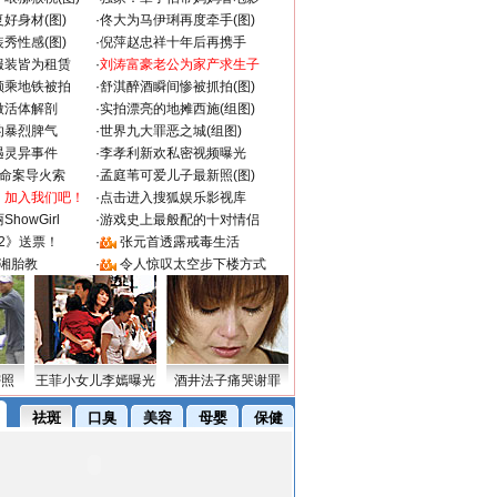
好身材(图)
·
佟大为马伊琍再度牵手(图)
秀性感(图)
·
倪萍赵忠祥十年后再携手
服装皆为租赁
·
刘涛富豪老公为家产求生子
颜乘地铁被拍
·
舒淇醉酒瞬间惨被抓拍(图)
做活体解剖
·
实拍漂亮的地摊西施(组图)
的暴烈脾气
·
世界九大罪恶之城(组图)
遇灵异事件
·
李孝利新欢私密视频曝光
成命案导火索
·
孟庭苇可爱儿子最新照(图)
：加入我们吧！
·
点击进入搜狐娱乐影视库
howGirl
·
游戏史上最般配的十对情侣
2》送票！
·
张元首透露戒毒生活
湘胎教
·
令人惊叹太空步下楼方式
密照
王菲小女儿李嫣曝光
酒井法子痛哭谢罪