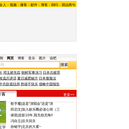
女人
-
视频
-
播客
-
邮件
-
博客
-
BBS
-
我说两句
闻
网页
博客
音乐
图片
说吧
长
邓玉娇失踪
朝鲜军事演习
日本兵赎罪
改温总讲话
夏日减肥秘方
日本瘦脸法
中共卧底结局
慈禧不快乐
侵略中国报告
更多>>
·
歌手魔
|
这是“演唱会”还是“演
·
田启文
|
加入娱乐圈必读心得（三
·
谢苗
|
息影10年,我无怨无悔!!
·
冯自立
|
后天回京
·
孙铭宇
|
北京的大雾~
上学