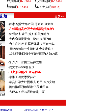
刘德华吧
(69854)
东方神起吧
(65744)
婚姻吧
(78544)
37℃女人吧
(6985)
视 频
更多>>
·
独家首播:大秦帝国
范冰冰-金大班
·
在线看超高收视大戏:
蜗居(完整版)
·
倔强萝卜
麦田
媳妇的美好时代
·
大内密探灵灵狗
倪萍-美丽的事
·
台儿庄战役 日军尸体装满百余卡车
声》
·
揭秘希特勒一生躲过多少次暗杀？
·
1982香港回归中英谈判鲜为人知内幕
·
宋丹丹：张国立活得太累
·
满文军有望明日获释
曝光
·
《变形金刚2》送电影票！
·
李湘王岳伦恩爱待产
·
黎姿怀孕大肚照曝光 月用30万安胎
·
阿娇懒理冠希返港:不关我的事
·
古巨基：我与霆锋都是一哥
不断
爆丰胸秘诀
·
减肥--小肚子赘肉没了