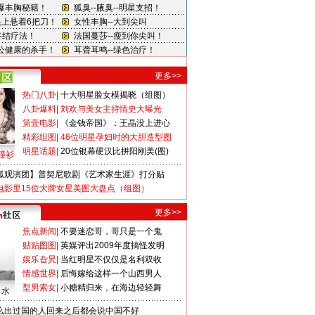
更多>>
热门八卦
|
十大明星脸女模揭晓（组图）
八卦爆料
|
刘欢与美女主持情史大曝光
第壹电影
|
《金钱帝国》：王晶没上进心
精彩组图
|
46位明星孕妇时的大胆造型图
明星话题
|
20位银幕硬汉比拼阳刚美(图)
撞衫
狐观演团】普契尼歌剧《艺术家生涯》打分贴
电影里15位大牌女星美图大盘点（组图）
更多>>
焦点新闻
|
不要迷恋哥，哥只是一个鬼
贴贴图图
|
英媒评出2009年度搞怪发明
娱乐旮旯
|
当红明星不仅仅是名利双收
情感世界
|
后悔嫁给这样一个山西男人
型男索女
|
小糖精归来，在海边轻轻舞
口水
么出过国的人回来之后都会说中国不好