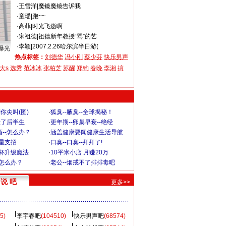
·
王雪洋
|
魔镜魔镜告诉我
·
童瑶
|
跑~~
·
高菲
|
时光飞逝啊
·
宋祖德
|
祖德新年教授“骂”的艺
·
李颖
|
2007.2.26哈尔滨半日游(
曝光
热点标签：
刘德华
冯小刚
蔡少芬
快乐男声
大s
选秀
范冰冰
张柏芝
苏醒
郑钧
春晚
李湘
搞
你尖叫(图)
·
狐臭--腋臭--全球揭秘！
毁了后半生
·
更年期--卵巢早衰--绝经
--怎么办？
·
涵盖健康要闻健康生活导航
明星支招
·
口臭--口臭--拜拜了!
罩杯升级魔法
·
10平米小店 月赚20万
-怎么办？
·
老公--烟戒不了排排毒吧
说 吧
更多>>
5)
李宇春吧
(104510)
快乐男声吧
(68574)