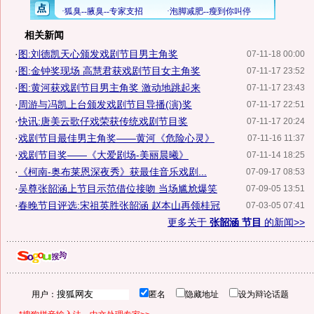
相关新闻
·
图:刘德凯天心颁发戏剧节目男主角奖
07-11-18 00:00
·
图:金钟奖现场 高慧君获戏剧节目女主角奖
07-11-17 23:52
·
图:黄河获戏剧节目男主角奖 激动地跳起来
07-11-17 23:43
·
周游与冯凯上台颁发戏剧节目导播(演)奖
07-11-17 22:51
·
快讯:唐美云歌仔戏荣获传统戏剧节目奖
07-11-17 20:24
·
戏剧节目最佳男主角奖——黄河《危险心灵》
07-11-16 11:37
·
戏剧节目奖——《大爱剧场-美丽晨曦》
07-11-14 18:25
·
《柯南-奥布莱恩深夜秀》获最佳音乐戏剧...
07-09-17 08:53
·
吴尊张韶涵上节目示范借位接吻 当场尴尬爆笑
07-09-05 13:51
·
春晚节目评选:宋祖英胜张韶涵 赵本山再领桂冠
07-03-05 07:41
更多关于
张韶涵 节目
的新闻>>
用户：
匿名
隐藏地址
设为辩论话题