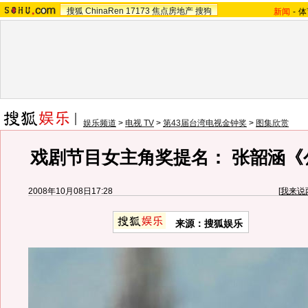
搜狐
ChinaRen
17173
焦点房地产
搜狗
新闻
-
体
娱乐频道
>
电视 TV
>
第43届台湾电视金钟奖
>
图集欣赏
戏剧节目女主角奖提名： 张韶涵《
2008年10月08日17:28
[
我来说
来源：搜狐娱乐