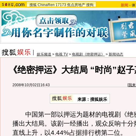
搜狐
ChinaRen
17173
焦点房地产
搜狗
新闻
-
体
娱乐频道
>
电视 TV
>
电视剧《绝密押运》
>
新闻动态
《绝密押运》大结局 “时尚”赵
2008年10月02日16:43
[
我来
来源：搜狐娱乐
中国第一部以押运为题材的电视剧《绝
播出大结局。该剧一经播出，观众反响十分
直线上升，以4.44%占据排行榜第二位。