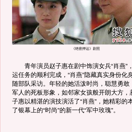
《绝密押运》剧照
青年演员赵子惠在剧中饰演女兵“肖燕”
运任务的顺利完成，“肖燕”隐藏真实身份化
随部队采访。年轻的她活泼时尚，聪慧勇敢
军人的死板形象，如邻家女孩般开朗大方，
子惠以精湛的演技演活了“肖燕”，她精彩的
了银幕上的“时尚”的新一代“军中玫瑰”。