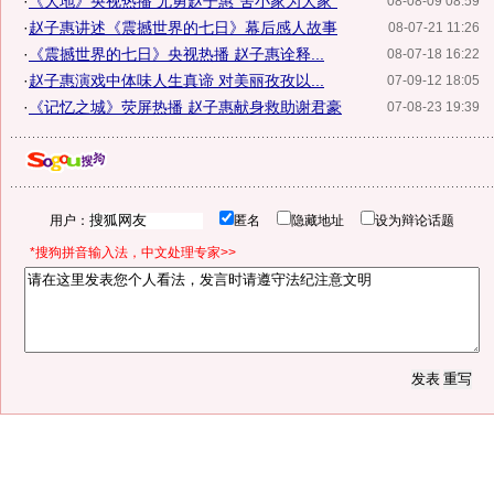
·
《大地》央视热播 尤勇赵子惠"舍小家为大家"
08-08-09 08:59
·
赵子惠讲述《震撼世界的七日》幕后感人故事
08-07-21 11:26
·
《震撼世界的七日》央视热播 赵子惠诠释...
08-07-18 16:22
·
赵子惠演戏中体味人生真谛 对美丽孜孜以...
07-09-12 18:05
·
《记忆之城》荧屏热播 赵子惠献身救助谢君豪
07-08-23 19:39
用户：
匿名
隐藏地址
设为辩论话题
*搜狗拼音输入法，中文处理专家>>