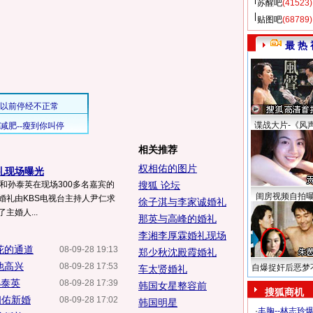
苏醒吧
(41523)
贴图吧
(68789)
最 热 
谍战大片-《风
相关推荐
权相佑的图片
礼现场曝光
宇和孙泰英在现场300多名嘉宾的
搜狐 论坛
闺房视频自拍
婚礼由KBS电视台主持人尹仁求
徐子淇与李家诚婚礼
主婚人...
那英与高峰的婚礼
李湘李厚霖婚礼现场
花的通道
08-09-28 19:13
郑少秋沈殿霞婚礼
他高兴
08-09-28 17:53
自爆捉奸后恶梦
车太贤婚礼
孙泰英
08-09-28 17:39
韩国女星整容前
搜狐商机
相佑新婚
08-09-28 17:02
韩国明星
·
丰胸--林志玲