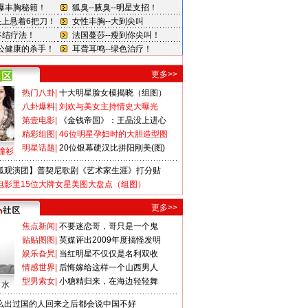
更多>>
热门八卦
|
十大明星脸女模揭晓（组图）
八卦爆料
|
刘欢与美女主持情史大曝光
第壹电影
|
《金钱帝国》：王晶没上进心
精彩组图
|
46位明星孕妇时的大胆造型图
明星话题
|
20位银幕硬汉比拼阳刚美(图)
撞衫
狐观演团】普契尼歌剧《艺术家生涯》打分贴
电影里15位大牌女星美图大盘点（组图）
更多>>
焦点新闻
|
不要迷恋哥，哥只是一个鬼
贴贴图图
|
英媒评出2009年度搞怪发明
娱乐旮旯
|
当红明星不仅仅是名利双收
情感世界
|
后悔嫁给这样一个山西男人
型男索女
|
小糖精归来，在海边轻轻舞
口水
么出过国的人回来之后都会说中国不好