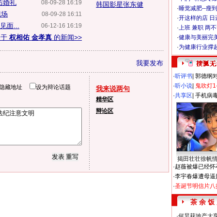
佑婚礼
08-09-28 16:19
韩国影星张东健
·
睡觉减肥--瘦到
现场
08-09-28 16:11
·
开这样的店 日进
面...
06-12-16 16:19
·
上班 兼职 两
关于
权相佑 金孝真
的新闻>>
·
健康与美丽完
·
为健康行业撑
我要发布
·
听评书
|
郭德纲
·
听小说
|
鬼吹灯1
隐藏地址
设为辩论话题
我来说两句
·
共享区
|
手机病
精华区
辩论区
揭田壮壮徐帆
·
赵薇被爆已经怀
·
李宇春爆遭母逼
·
圣诞节明信片八
茶 余 饭
·
何炅获地产大亨