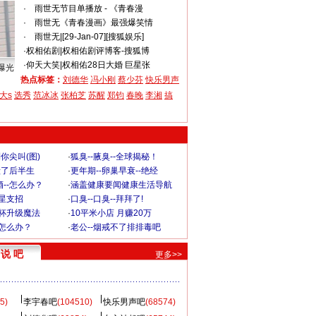
·
ゞ雨世无
节目单播放 - 《青春漫
·
ゞ雨世无
《青春漫画》最强爆笑情
·
ゞ雨世无
|
[29-Jan-07][搜狐娱乐]
·
权相佑剧
|
权相佑剧评博客-搜狐博
·
仰天大笑
|
权相佑28日大婚 巨星张
曝光
热点标签：
刘德华
冯小刚
蔡少芬
快乐男声
大s
选秀
范冰冰
张柏芝
苏醒
郑钧
春晚
李湘
搞
你尖叫(图)
·
狐臭--腋臭--全球揭秘！
毁了后半生
·
更年期--卵巢早衰--绝经
--怎么办？
·
涵盖健康要闻健康生活导航
明星支招
·
口臭--口臭--拜拜了!
罩杯升级魔法
·
10平米小店 月赚20万
-怎么办？
·
老公--烟戒不了排排毒吧
说 吧
更多>>
5)
李宇春吧
(104510)
快乐男声吧
(68574)