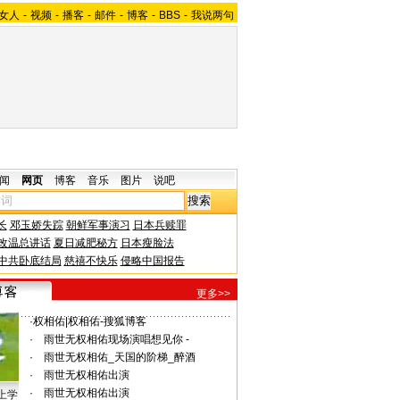
女人
-
视频
-
播客
-
邮件
-
博客
-
BBS
-
我说两句
闻
网页
博客
音乐
图片
说吧
长
邓玉娇失踪
朝鲜军事演习
日本兵赎罪
改温总讲话
夏日减肥秘方
日本瘦脸法
中共卧底结局
慈禧不快乐
侵略中国报告
更多>>
·
权相佑
|
权相佑-搜狐博客
·
ゞ雨世无
权相佑现场演唱想见你 -
·
ゞ雨世无
权相佑_天国的阶梯_醉酒
·
ゞ雨世无
权相佑出演
·
ゞ雨世无
权相佑出演
上学