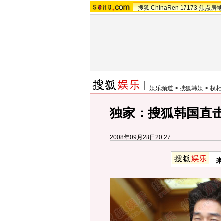
搜狐
ChinaRen
17173
焦点房
娱乐频道
>
搜狐韩娱
>
权相
独家：搜狐韩国直击
2008年09月28日20:27