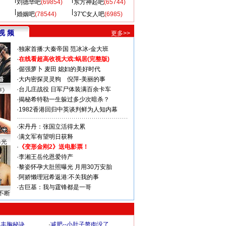
刘德华吧
(69854)
东方神起吧
(65744)
婚姻吧
(78544)
37℃女人吧
(6985)
视 频
更多>>
·
独家首播:大秦帝国
范冰冰-金大班
·
在线看超高收视大戏:
蜗居(完整版)
·
倔强萝卜
麦田
媳妇的美好时代
·
大内密探灵灵狗
倪萍-美丽的事
·
台儿庄战役 日军尸体装满百余卡车
声》
·
揭秘希特勒一生躲过多少次暗杀？
·
1982香港回归中英谈判鲜为人知内幕
·
宋丹丹：张国立活得太累
·
满文军有望明日获释
曝光
·
《变形金刚2》送电影票！
·
李湘王岳伦恩爱待产
·
黎姿怀孕大肚照曝光 月用30万安胎
·
阿娇懒理冠希返港:不关我的事
·
古巨基：我与霆锋都是一哥
不断
爆丰胸秘诀
·
减肥--小肚子赘肉没了