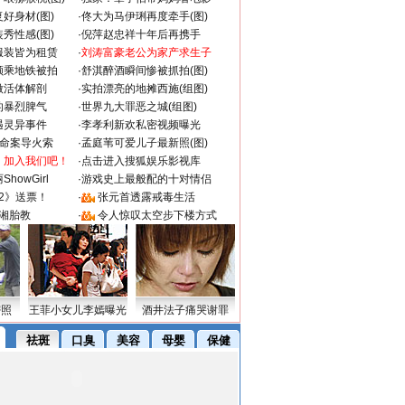
好身材(图)
·
佟大为马伊琍再度牵手(图)
秀性感(图)
·
倪萍赵忠祥十年后再携手
服装皆为租赁
·
刘涛富豪老公为家产求生子
颜乘地铁被拍
·
舒淇醉酒瞬间惨被抓拍(图)
做活体解剖
·
实拍漂亮的地摊西施(组图)
的暴烈脾气
·
世界九大罪恶之城(组图)
遇灵异事件
·
李孝利新欢私密视频曝光
成命案导火索
·
孟庭苇可爱儿子最新照(图)
：加入我们吧！
·
点击进入搜狐娱乐影视库
howGirl
·
游戏史上最般配的十对情侣
2》送票！
·
张元首透露戒毒生活
湘胎教
·
令人惊叹太空步下楼方式
密照
王菲小女儿李嫣曝光
酒井法子痛哭谢罪