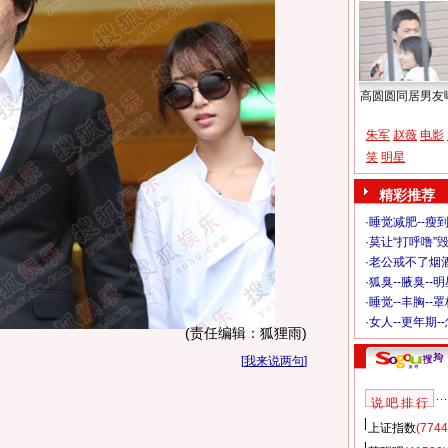
高圆圆同居男友
朱军
赵薇
电影
笑
明星
精彩推荐
·
睡觉减肥--瘦到
·
莫让“打呼噜”
·
老公戒不了烟酒
·
狐臭--腋臭--
·
睡觉--丰胸--
·
女人--更年期-
(责任编辑：狐狸雨)
[
我来说两句
]
说 吧 排 行
上证指数
(7744