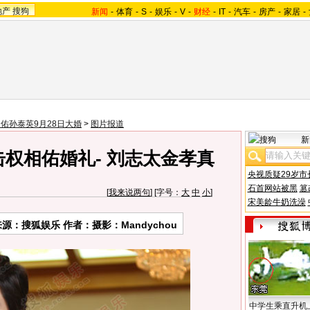
地产
搜狗
新闻
-
体育
-
S
-
娱乐
-
V
-
财经
-
IT
-
汽车
-
房产
-
家居
-
佑孙泰英9月28日大婚
>
图片报道
新
权相佑婚礼- 刘志太金孝真
央视质疑29岁市
石首网站被黑
篡
[
我来说两句
] [字号：
大
中
小
]
宋美龄牛奶洗澡
来源：搜狐娱乐 作者：摄影：Mandychou
中学生乘直升机