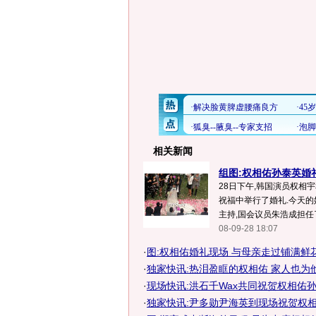
相关新闻
组图:权相佑孙泰英婚
28日下午,韩国演员权相
祝福中举行了婚礼.今天的
主持,国会议员朱浩成担任了
08-09-28 18:07
·
图:权相佑婚礼现场 与母亲走过铺满鲜
·
独家快讯:热泪盈眶的权相佑 家人也为
·
现场快讯:洪石千Wax共同祝贺权相佑
·
独家快讯:尹多勋尹海英到现场祝贺权