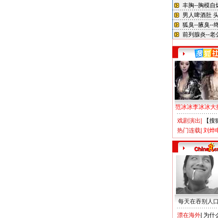
范冰冰李冰冰大
戏剧演出
|
【搜
热门连载
|
刘烨
每天在吞别人
漂在海外
|
为什