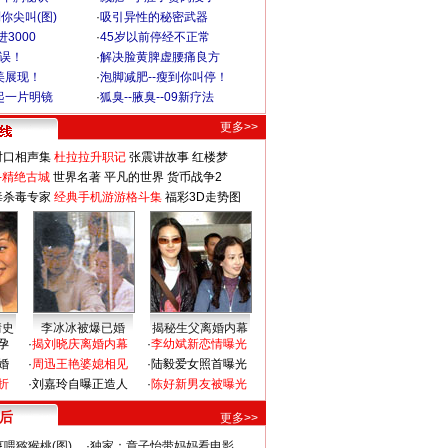
你尖叫(图)
·
吸引异性的秘密武器
3000
·
45岁以前停经不正常
不误！
·
解决脸黄脾虚腰痛良方
美展现！
·
泡脚减肥--瘦到你叫停！
起一片明镜
·
狐臭--腋臭--09新疗法
更多>>
对口相声集
杜拉拉升职记
张震讲故事
红楼梦
-精绝古城
世界名著
平凡的世界
货币战争2
毒杀毒专家
经典手机游游格斗集
福彩3D走势图
情史
李冰冰被爆已婚
揭秘生父离婚内幕
孕
·
揭刘晓庆离婚内幕
·
李幼斌新恋情曝光
婚
·
周迅王艳婆媳相见
·
陆毅爱女照首曝光
折
·
刘嘉玲自曝正造人
·
陈好新男友被曝光
 后
更多>>
喂猕猴桃(图)
·
独家：章子怡带妈妈看电影