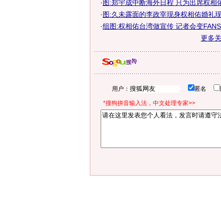
·
图:郑宇成中断海外日程 只为出席权相
·
图:久未露面的李政宰现身权相佑婚礼
·
组图:权相佑台湾做宣传 记者会变FANS见
更多
用户：
匿名
*搜狗拼音输入法，中文处理专家>>