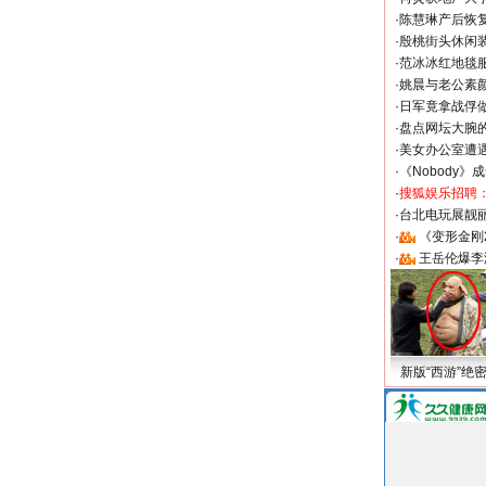
·
陈慧琳产后恢复
·
殷桃街头休闲装
·
范冰冰红地毯
·
姚晨与老公素
·
日军竟拿战俘
·
盘点网坛大腕
·
美女办公室遭
·
《Nobody》
·
搜狐娱乐招聘
·
台北电玩展靓丽S
·
《变形金刚
·
王岳伦爆李
新版“西游”绝