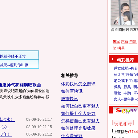
高圆圆同居男友
朱军
赵薇
电影
笑
明星
精彩推荐
·
睡觉减肥--瘦到
·
莫让“打呼噜”
相关推荐
·
老公戒不了烟酒
体彩快讯怎么翻译
西服帅气亮相演唱歌曲
·
狐臭--腋臭--
乐男声说吧发起的"为你喜爱的选
如何写快讯
·
睡觉--丰胸--
几天以来,众多粉丝纷纷参与.截
股市快讯
·
女人--更年期-
如何让自己更有魅力
如何提升个人魅力
禹治水》
08-09-10 21:17
怎样使自己更有魅力
说 吧 排 行
的心》
08-09-10 21:15
如何处理光影效果
上证指数
(7744
当少年》
08-09-10 21:12
什么是光影