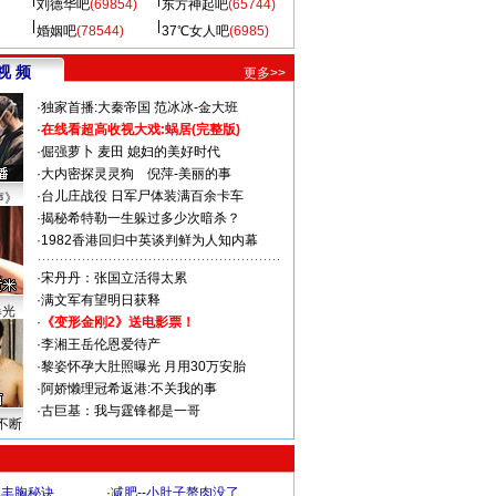
刘德华吧
(69854)
东方神起吧
(65744)
婚姻吧
(78544)
37℃女人吧
(6985)
视 频
更多>>
·
独家首播:大秦帝国
范冰冰-金大班
·
在线看超高收视大戏:
蜗居(完整版)
·
倔强萝卜
麦田
媳妇的美好时代
·
大内密探灵灵狗
倪萍-美丽的事
·
台儿庄战役 日军尸体装满百余卡车
声》
·
揭秘希特勒一生躲过多少次暗杀？
·
1982香港回归中英谈判鲜为人知内幕
·
宋丹丹：张国立活得太累
·
满文军有望明日获释
曝光
·
《变形金刚2》送电影票！
·
李湘王岳伦恩爱待产
·
黎姿怀孕大肚照曝光 月用30万安胎
·
阿娇懒理冠希返港:不关我的事
·
古巨基：我与霆锋都是一哥
不断
爆丰胸秘诀
·
减肥--小肚子赘肉没了