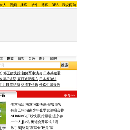
女人
-
视频
-
播客
-
邮件
-
博客
-
BBS
-
我说两句
闻
网页
博客
音乐
图片
说吧
长
邓玉娇失踪
朝鲜军事演习
日本兵赎罪
改温总讲话
夏日减肥秘方
日本瘦脸法
中共卧底结局
慈禧不快乐
侵略中国报告
更多>>
·
南京演出
|
南京演出快讯-搜狐博客
·
砖富五驹
|
湖南少年张学友演唱会吞
·
ALinKinG
|
[E线快讯]抢票啦!进京参
·
一个人,
|
快讯:奥运会开幕式主题
·
歌手魔
|
这是“演唱会”还是“演
上学