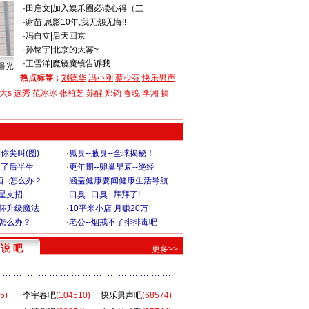
·
田启文
|
加入娱乐圈必读心得（三
·
谢苗
|
息影10年,我无怨无悔!!
·
冯自立
|
后天回京
·
孙铭宇
|
北京的大雾~
·
王雪洋
|
魔镜魔镜告诉我
曝光
热点标签：
刘德华
冯小刚
蔡少芬
快乐男声
大s
选秀
范冰冰
张柏芝
苏醒
郑钧
春晚
李湘
搞
你尖叫(图)
·
狐臭--腋臭--全球揭秘！
毁了后半生
·
更年期--卵巢早衰--绝经
--怎么办？
·
涵盖健康要闻健康生活导航
明星支招
·
口臭--口臭--拜拜了!
罩杯升级魔法
·
10平米小店 月赚20万
-怎么办？
·
老公--烟戒不了排排毒吧
说 吧
更多>>
5)
李宇春吧
(104510)
快乐男声吧
(68574)