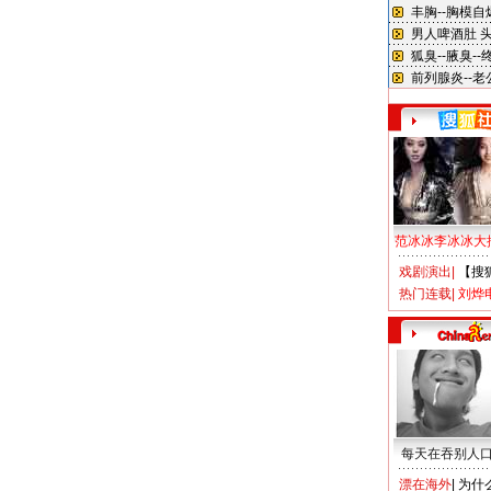
范冰冰李冰冰大
戏剧演出
|
【搜
热门连载
|
刘烨
每天在吞别人
漂在海外
|
为什