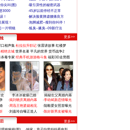
你尖叫(图)
·
吸引异性的秘密武器
3000
·
45岁以前停经不正常
不误！
·
解决脸黄脾虚腰痛良方
美展现！
·
泡脚减肥--瘦到你叫停！
起一片明镜
·
狐臭--腋臭--09新疗法
更多>>
对口相声集
杜拉拉升职记
张震讲故事
红楼梦
-精绝古城
世界名著
平凡的世界
货币战争2
毒杀毒专家
经典手机游游格斗集
福彩3D走势图
情史
李冰冰被爆已婚
揭秘生父离婚内幕
孕
·
揭刘晓庆离婚内幕
·
李幼斌新恋情曝光
婚
·
周迅王艳婆媳相见
·
陆毅爱女照首曝光
折
·
刘嘉玲自曝正造人
·
陈好新男友被曝光
 后
更多>>
喂猕猴桃(图)
·
独家：章子怡带妈妈看电影