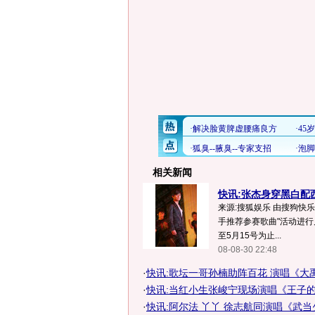
相关新闻
快讯:张杰身穿黑白配
来源:搜狐娱乐 由搜狗快
手推荐参赛歌曲"活动进行
至5月15号为止...
08-08-30 22:48
·
快讯:歌坛一哥孙楠助阵百花 演唱《大
·
快讯:当红小生张峻宁现场演唱《王子
·
快讯:阿尔法 丫丫 徐志航同演唱《武