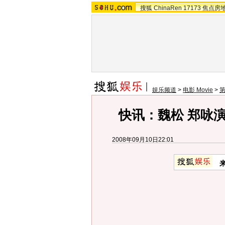
搜狐
ChinaRen
17173
焦点房
娱乐频道
>
电影 Movie
>
快讯：魏松 郑咏
2008年09月10日22:01