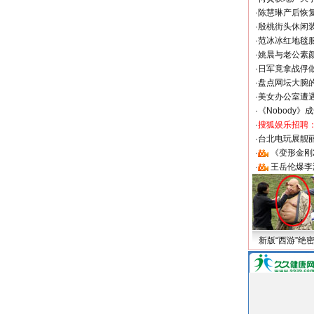
·
陈慧琳产后恢复
·
殷桃街头休闲装
·
范冰冰红地毯
·
姚晨与老公素
·
日军竟拿战俘
·
盘点网坛大腕
·
美女办公室遭
·
《Nobody》
·
搜狐娱乐招聘
·
台北电玩展靓丽S
·
《变形金刚
·
王岳伦爆李
新版“西游”绝