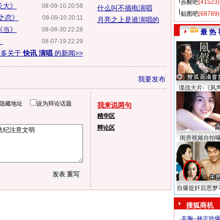
苏醒吧
(41523)
长大》
08-09-10 20:58
什么叫不插电演唱
贴图吧
(68789)
连之恋》
08-09-10 20:11
月亮之上是谁演唱的
《当》
08-08-30 22:28
最 热 
》
08-07-19 22:29
更多关于
快讯 演唱
的新闻>>
我要发布
谍战大片-《风
隐藏地址
设为辩论话题
我来说两句
精华区
辩论区
闺房视频自拍
自爆捉奸后恶梦
搜狐商机
·
丰胸--林志玲