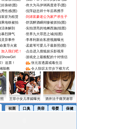
好身材(图)
·
佟大为马伊琍再度牵手(图)
秀性感(图)
·
倪萍赵忠祥十年后再携手
服装皆为租赁
·
刘涛富豪老公为家产求生子
颜乘地铁被拍
·
舒淇醉酒瞬间惨被抓拍(图)
做活体解剖
·
实拍漂亮的地摊西施(组图)
的暴烈脾气
·
世界九大罪恶之城(组图)
遇灵异事件
·
李孝利新欢私密视频曝光
成命案导火索
·
孟庭苇可爱儿子最新照(图)
：加入我们吧！
·
点击进入搜狐娱乐影视库
howGirl
·
游戏史上最般配的十对情侣
2》送票！
·
张元首透露戒毒生活
湘胎教
·
令人惊叹太空步下楼方式
密照
王菲小女儿李嫣曝光
酒井法子痛哭谢罪