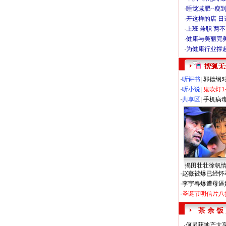
·
睡觉减肥--瘦到
·
开这样的店 日进
·
上班 兼职 两
·
健康与美丽完
·
为健康行业撑
·
听评书
|
郭德纲
·
听小说
|
鬼吹灯1
·
共享区
|
手机病
揭田壮壮徐帆
·
赵薇被爆已经怀
·
李宇春爆遭母逼
·
圣诞节明信片八
茶 余 饭
·
何炅获地产大亨