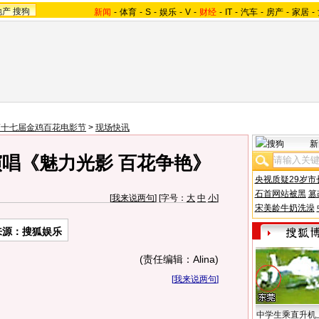
地产
搜狗
新闻
-
体育
-
S
-
娱乐
-
V
-
财经
-
IT
-
汽车
-
房产
-
家居
-
第十七届金鸡百花电影节
>
现场快讯
新
演唱《魅力光影 百花争艳》
央视质疑29岁市
石首网站被黑
篡
[
我来说两句
] [字号：
大
中
小
]
宋美龄牛奶洗澡
来源：搜狐娱乐
(责任编辑：Alina)
[
我来说两句
]
中学生乘直升机