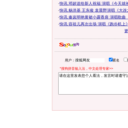
·
快讯:邓超送给新人祝福 演唱《今天就
·
快讯:杨洪基 王东俊 袁晨野演唱《大
·
快讯:秦岚明艳黄裙小露香肩 演唱歌曲
·
快讯:容祖儿再次出场 演唱《跑步机上
用户：
匿名
*搜狗拼音输入法，中文处理专家>>