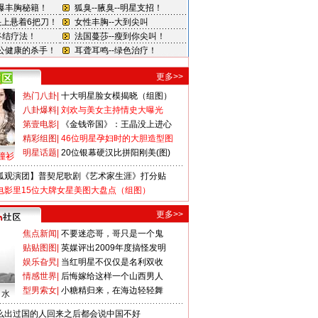
更多>>
热门八卦
|
十大明星脸女模揭晓（组图）
八卦爆料
|
刘欢与美女主持情史大曝光
第壹电影
|
《金钱帝国》：王晶没上进心
精彩组图
|
46位明星孕妇时的大胆造型图
明星话题
|
20位银幕硬汉比拼阳刚美(图)
撞衫
狐观演团】普契尼歌剧《艺术家生涯》打分贴
电影里15位大牌女星美图大盘点（组图）
更多>>
焦点新闻
|
不要迷恋哥，哥只是一个鬼
贴贴图图
|
英媒评出2009年度搞怪发明
娱乐旮旯
|
当红明星不仅仅是名利双收
情感世界
|
后悔嫁给这样一个山西男人
型男索女
|
小糖精归来，在海边轻轻舞
口水
么出过国的人回来之后都会说中国不好