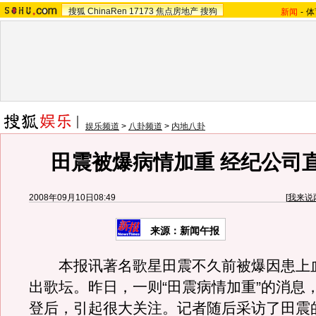
搜狐
ChinaRen
17173
焦点房地产
搜狗
新闻
-
体
娱乐频道
>
八卦频道
>
内地八卦
田震被爆病情加重 经纪公司
2008年09月10日08:49
[
我来说
来源：新闻午报
本报讯著名歌星田震不久前被爆因患上
出歌坛。昨日，一则“田震病情加重”的消息
登后，引起很大关注。记者随后采访了田震