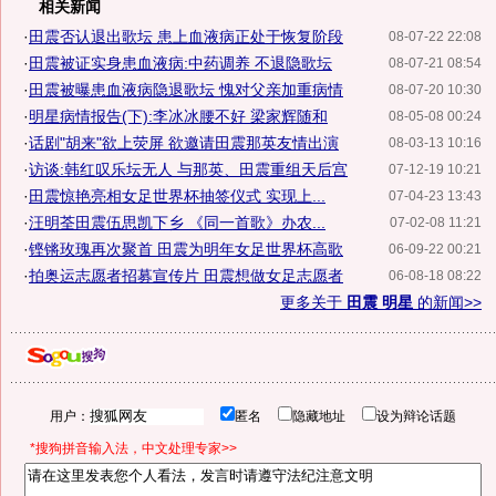
相关新闻
·
田震否认退出歌坛 患上血液病正处于恢复阶段
08-07-22 22:08
·
田震被证实身患血液病:中药调养 不退隐歌坛
08-07-21 08:54
·
田震被曝患血液病隐退歌坛 愧对父亲加重病情
08-07-20 10:30
·
明星病情报告(下):李冰冰腰不好 梁家辉随和
08-05-08 00:24
·
话剧"胡来"欲上荧屏 欲邀请田震那英友情出演
08-03-13 10:16
·
访谈:韩红叹乐坛无人 与那英、田震重组天后宫
07-12-19 10:21
·
田震惊艳亮相女足世界杯抽签仪式 实现上...
07-04-23 13:43
·
汪明荃田震伍思凯下乡 《同一首歌》办农...
07-02-08 11:21
·
铿锵玫瑰再次聚首 田震为明年女足世界杯高歌
06-09-22 00:21
·
拍奥运志愿者招募宣传片 田震想做女足志愿者
06-08-18 08:22
更多关于
田震 明星
的新闻>>
用户：
匿名
隐藏地址
设为辩论话题
*搜狗拼音输入法，中文处理专家>>