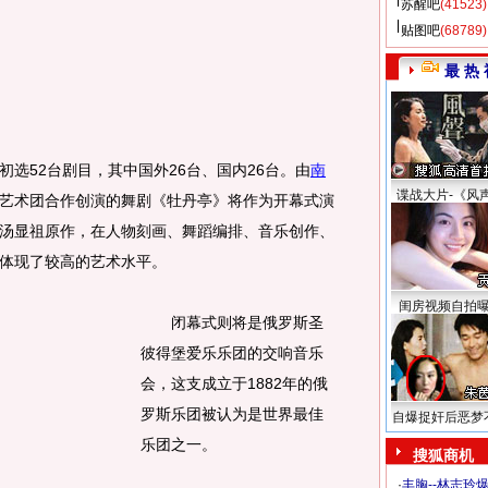
苏醒吧
(41523)
贴图吧
(68789)
最 热 
52台剧目，其中国外26台、国内26台。由
南
谍战大片-《风
艺术团合作创演的舞剧《牡丹亭》将作为开幕式演
汤显祖原作，在人物刻画、舞蹈编排、音乐创作、
体现了较高的艺术水平。
闺房视频自拍
闭幕式则将是俄罗斯圣
彼得堡爱乐乐团的交响音乐
会，这支成立于1882年的俄
罗斯乐团被认为是世界最佳
自爆捉奸后恶梦
乐团之一。
搜狐商机
·
丰胸--林志玲