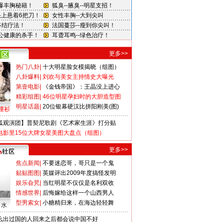
更多>>
热门八卦
|
十大明星脸女模揭晓（组图）
八卦爆料
|
刘欢与美女主持情史大曝光
第壹电影
|
《金钱帝国》：王晶没上进心
精彩组图
|
46位明星孕妇时的大胆造型图
明星话题
|
20位银幕硬汉比拼阳刚美(图)
撞衫
狐观演团】普契尼歌剧《艺术家生涯》打分贴
电影里15位大牌女星美图大盘点（组图）
更多>>
焦点新闻
|
不要迷恋哥，哥只是一个鬼
贴贴图图
|
英媒评出2009年度搞怪发明
娱乐旮旯
|
当红明星不仅仅是名利双收
情感世界
|
后悔嫁给这样一个山西男人
型男索女
|
小糖精归来，在海边轻轻舞
口水
么出过国的人回来之后都会说中国不好