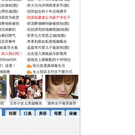
好身材(图)
·
佟大为马伊琍再度牵手(图)
秀性感(图)
·
倪萍赵忠祥十年后再携手
服装皆为租赁
·
刘涛富豪老公为家产求生子
颜乘地铁被拍
·
舒淇醉酒瞬间惨被抓拍(图)
做活体解剖
·
实拍漂亮的地摊西施(组图)
的暴烈脾气
·
世界九大罪恶之城(组图)
遇灵异事件
·
李孝利新欢私密视频曝光
成命案导火索
·
孟庭苇可爱儿子最新照(图)
：加入我们吧！
·
点击进入搜狐娱乐影视库
howGirl
·
游戏史上最般配的十对情侣
2》送票！
·
张元首透露戒毒生活
湘胎教
·
令人惊叹太空步下楼方式
密照
王菲小女儿李嫣曝光
酒井法子痛哭谢罪