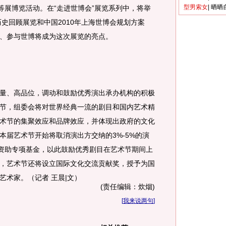
型男索女
|
晒晒
等展博览活动。在“走进世博会”展览系列中，将举
历史回顾展览和中国2010年上海世博会规划方案
、参与世博将成为这次展览的亮点。
、高品位，调动和鼓励优秀演出承办机构的积极
节，组委会将对世界经典一流的剧目和国内艺术精
术节的集聚效应和品牌效应，并体现出政府的文化
本届艺术节开始将取消演出方交纳的3%-5%的演
出资助专项基金，以此鼓励优秀剧目在艺术节期间上
，艺术节还将设立国际文化交流贡献奖，授予为国
艺术家。（记者 王晨|文）
(责任编辑：炊烟)
[
我来说两句
]