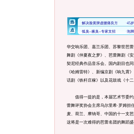
华交响乐团、嘉兰乐团、苏黎世芭蕾
舞剧《仲夏夜之梦》、芭蕾舞剧《安
契尼经典作品音乐会。国内剧目也同
《哈姆雷特》、新编京剧《响九霄》
话剧《铁杆庄稼》以及花鼓戏《十二
值得一提的是，本届艺术节委约定
蕾舞评奖协会主席乌尔里希·罗姆担
麦、荷兰、摩纳哥、中国的十一支芭
这将是一次难得的芭蕾名团的舞蹈盛