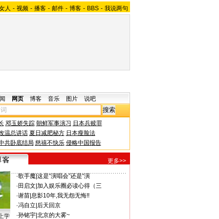
女人
-
视频
-
播客
-
邮件
-
博客
-
BBS
-
我说两句
闻
网页
博客
音乐
图片
说吧
长
邓玉娇失踪
朝鲜军事演习
日本兵赎罪
改温总讲话
夏日减肥秘方
日本瘦脸法
中共卧底结局
慈禧不快乐
侵略中国报告
更多>>
·
歌手魔
|
这是“演唱会”还是“演
·
田启文
|
加入娱乐圈必读心得（三
·
谢苗
|
息影10年,我无怨无悔!!
·
冯自立
|
后天回京
·
孙铭宇
|
北京的大雾~
上学