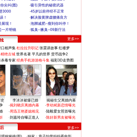
你尖叫(图)
·
吸引异性的秘密武器
3000
·
45岁以前停经不正常
不误！
·
解决脸黄脾虚腰痛良方
美展现！
·
泡脚减肥--瘦到你叫停！
起一片明镜
·
狐臭--腋臭--09新疗法
更多>>
对口相声集
杜拉拉升职记
张震讲故事
红楼梦
-精绝古城
世界名著
平凡的世界
货币战争2
毒杀毒专家
经典手机游游格斗集
福彩3D走势图
情史
李冰冰被爆已婚
揭秘生父离婚内幕
孕
·
揭刘晓庆离婚内幕
·
李幼斌新恋情曝光
婚
·
周迅王艳婆媳相见
·
陆毅爱女照首曝光
折
·
刘嘉玲自曝正造人
·
陈好新男友被曝光
 后
更多>>
喂猕猴桃(图)
·
独家：章子怡带妈妈看电影