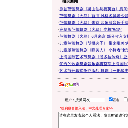
相关新闻
·
原创芭蕾舞剧《梁山伯与祝英台》慰问
·
芭蕾舞剧《火鸟》首演 风格各异老少
·
芭蕾舞剧《火鸟》来京 印象派音乐手
·
完整版芭蕾舞剧《火鸟》专机"配送"
·
芭蕾舞剧《火鸟》6月来京 部分收入支
·
儿童芭蕾舞剧《胡桃夹子》 带来唯美
·
儿童版芭蕾舞剧《睡美人》:小舞者"老
·
上海国际艺术节舞剧《潘多拉传奇》亚
·
优秀的歌剧舞剧音乐剧将荟萃上海国际
·
艺术节开幕式争夺激烈 舞剧《一把酸
用户：
匿名
*搜狗拼音输入法，中文处理专家>>