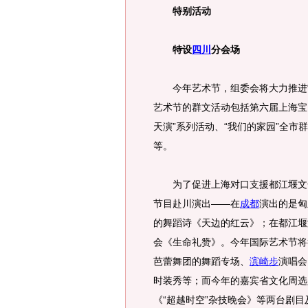
特别活动
特设
四川
分会场
今年艺术节，组委会将大力推进“
艺术节的群文活动包括第六届上海宝
天演”系列活动、“我们的家园”全
等。
为了促进上海对口支援都江堰文化
节目赴川演出——在
成都
演出的是匈
的舞蹈诗《天边的红云》；在都江堰
会《生命礼赞》。今年国际艺术节将举
芭蕾舞团的舞蹈专场、
滨崎步
演唱会
时装秀等；而今年的嘉宾省文化周选
《“超越时空”杂技晚会》等两台剧