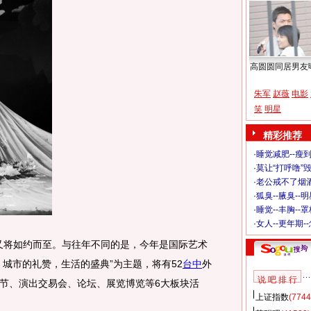
高圆圆同居男友
朱军
赵薇
电影
笑
明星
精彩推荐
·
睡觉减肥--瘦到
·
莫让“打呼噜”
·
老公戒不了烟酒
·
狐臭--腋臭--
·
睡觉--丰胸--
·
女人--更年期-
又将如约而至。与往年不同的是，今年是国际艺术
城市的礼赞，生活的盛典”为主题，将有52
台中
外
说 吧 排 行
节、演出交易会、论坛、展览博览等6大板块活
上证指数
(7744