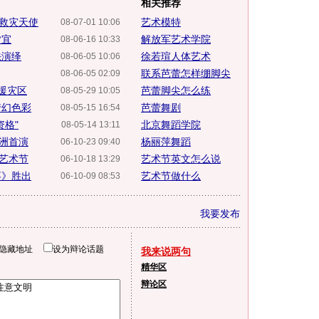
相关推荐
救灾天使
艺术模特
08-07-01 10:06
皆宜
解放军艺术学院
08-06-16 10:33
法演绎
徐若瑄人体艺术
08-06-05 10:06
联系芭蕾怎样绷脚尖
08-06-05 02:09
援灾区
芭蕾脚尖怎么练
08-05-29 10:05
梦幻色彩
芭蕾舞剧
08-05-15 16:54
资格"
北京舞蹈学院
08-05-14 13:11
洲首演
杨丽萍舞蹈
06-10-23 09:40
艺术节
艺术节英文怎么说
06-10-18 13:29
枣》胜出
艺术节做什么
06-10-09 08:53
我要发布
隐藏地址
设为辩论话题
我来说两句
精华区
辩论区