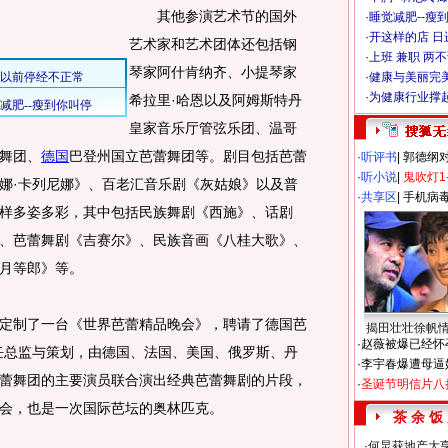
其他参演艺术节的国外
·
睡觉减肥--瘦到
·
开这样的店 日进
艺术家和艺术团体还包括钢
·
上班 兼职 两
琴家阿什肯纳齐、小提琴家
·
健康与美丽完
·
为健康行业撑
希拉里·哈恩以及阿姆斯特丹
皇家音乐厅管弦乐团、温哥
舞团、
德国
巴登州国立芭蕾舞团等。剧目包括芭蕾
·
听评书
|
郭德纲
·
听小说
|
鬼吹灯1
娜·卡列尼娜》、百老汇音乐剧《灰姑娘》以及普
·
共享区
|
手机病
样多姿多彩，其中包括民族舞剧《西施》、话剧
、芭蕾舞剧《吉赛尔》、民族音画《八桂大歌》、
月等郎》等。
制了一台《世界芭蕾精品晚会》，聘请了德国芭
揭田壮壮徐帆
·
赵薇被爆已经怀
任总监与策划，由德国、法国、美国、俄罗斯、丹
·
李宇春爆遭母逼
蕾舞团的主要演员联合演出经典芭蕾舞剧的片段，
·
圣诞节明信片八
会，也是一次国际芭坛的奥林匹克。
茶 余 饭
·
何炅获地产大亨