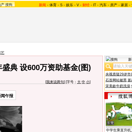
地产
搜狗
新闻
-
体育
-
S
-
娱乐
-
V
-
财经
-
IT
-
汽车
-
房产
-
家居
-
综艺
新
典 设600万资助基金(图)
央视质疑29岁市
石首网站被黑
篡
[
我来说两句
] [字号：
大
中
小
]
宋美龄牛奶洗澡
新闻午报
中学生乘直升机