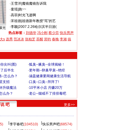
·
王雪洋
|
魔镜魔镜告诉我
·
童瑶
|
跑~~
·
高菲
|
时光飞逝啊
·
宋祖德
|
祖德新年教授“骂”的艺
·
李颖
|
2007.2.26哈尔滨半日游(
曝光
热点标签：
刘德华
冯小刚
蔡少芬
快乐男声
大s
选秀
范冰冰
张柏芝
苏醒
郑钧
春晚
李湘
搞
你尖叫(图)
·
狐臭--腋臭--全球揭秘！
毁了后半生
·
更年期--卵巢早衰--绝经
--怎么办？
·
涵盖健康要闻健康生活导航
明星支招
·
口臭--口臭--拜拜了!
罩杯升级魔法
·
10平米小店 月赚20万
-怎么办？
·
老公--烟戒不了排排毒吧
说 吧
更多>>
5)
李宇春吧
(104510)
快乐男声吧
(68574)