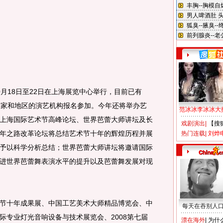
18日至22日在上海展览中心举行，目前已有
国家和地区的演艺机构报名参加。今年还将举办艺
范冰冰李冰冰大
上海国际艺术节高峰论坛、世界芭蕾大师讲坛及长
戏剧演出
|
【搜
年之路改革论坛将总结艺术节十年的辉煌历程并展
热门连载
|
刘烨
予以科学分析总结；世界芭蕾大师讲坛将邀请国际
进世界芭蕾舞表演水平的提升以及芭蕾舞发展对现
十年成果展、中国工艺美术大师精品博览会、中
每天在吞别人
际专业灯光音响设备与技术展览会、2008第七届
漂在海外
|
为什