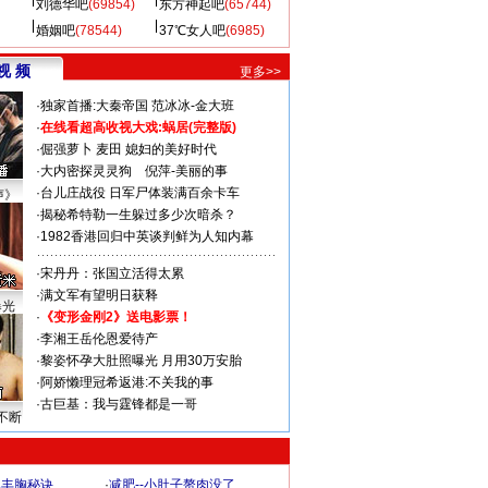
刘德华吧
(69854)
东方神起吧
(65744)
婚姻吧
(78544)
37℃女人吧
(6985)
视 频
更多>>
·
独家首播:大秦帝国
范冰冰-金大班
·
在线看超高收视大戏:
蜗居(完整版)
·
倔强萝卜
麦田
媳妇的美好时代
·
大内密探灵灵狗
倪萍-美丽的事
·
台儿庄战役 日军尸体装满百余卡车
声》
·
揭秘希特勒一生躲过多少次暗杀？
·
1982香港回归中英谈判鲜为人知内幕
·
宋丹丹：张国立活得太累
·
满文军有望明日获释
曝光
·
《变形金刚2》送电影票！
·
李湘王岳伦恩爱待产
·
黎姿怀孕大肚照曝光 月用30万安胎
·
阿娇懒理冠希返港:不关我的事
·
古巨基：我与霆锋都是一哥
不断
爆丰胸秘诀
·
减肥--小肚子赘肉没了