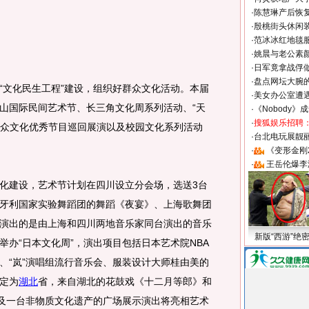
·
陈慧琳产后恢复
·
殷桃街头休闲装
·
范冰冰红地毯
·
姚晨与老公素
·
日军竟拿战俘
·
盘点网坛大腕
文化民生工程”建设，组织好群众文化活动。本届
·
美女办公室遭
山国际民间艺术节、长三角文化周系列活动、“天
·
《Nobody》
·
搜狐娱乐招聘
市群众文化优秀节目巡回展演以及校园文化系列活动
·
台北电玩展靓丽S
·
《变形金刚
·
王岳伦爆李
建设，艺术节计划在四川设立分会场，选送3台
牙利国家实验舞蹈团的舞蹈《夜宴》、上海歌舞团
演出的是由上海和四川两地音乐家同台演出的音乐
新版“西游”绝
办“日本文化周”，演出项目包括日本艺术院NBA
、“岚”演唱组流行音乐会、服装设计大师桂由美的
定为
湖北
省，来自湖北的花鼓戏《十二月等郎》和
目及一台非物质文化遗产的广场展示演出将亮相艺术