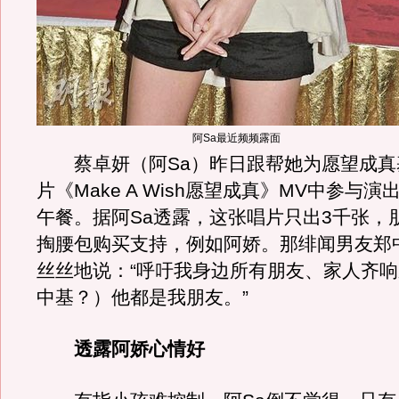
阿Sa最近频频露面
蔡卓妍（阿Sa）昨日跟帮她为愿望成真
片《Make A Wish愿望成真》MV中参与
午餐。据阿Sa透露，这张唱片只出3千张，
掏腰包购买支持，例如阿娇。那绯闻男友郑
丝丝地说：“呼吁我身边所有朋友、家人齐
中基？）他都是我朋友。”
透露阿娇心情好