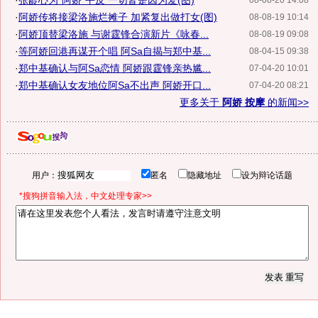
·
张龄心为"阿娇"平反 一切皆是因为爱(图)
08-08-20 14:08
·
阿娇传将接梁洛施烂摊子 加紧复出做打女(图)
08-08-19 10:14
·
阿娇顶替梁洛施 与谢霆锋合演新片《咏春...
08-08-19 09:08
·
等阿娇回港再谋开个唱 阿Sa自揭与郑中基...
08-04-15 09:38
·
郑中基确认与阿Sa恋情 阿娇跟霆锋亲热尴...
07-04-20 10:01
·
郑中基确认女友地位阿Sa不出声 阿娇开口...
07-04-20 08:21
更多关于
阿娇 按摩
的新闻>>
用户：
匿名
隐藏地址
设为辩论话题
*搜狗拼音输入法，中文处理专家>>