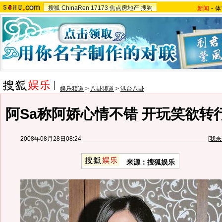
搜狐
ChinaRen
17173
焦点房地产
搜狗
新闻
-
体
娱乐频道
>
八卦频道
>
港台八卦
阿Sa称阿娇心情不错 开玩笑欲转
2008年08月28日08:24
[
我来
来源：搜狐娱乐