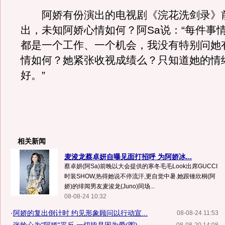
阿娇有份演出的电视剧《浣花洗剑录》
出，未知阿娇心情如何？阿Sa说：“每件事
都是一个工作、一个机会，我没有特别问她
情如何？她紧张收视成绩么？只知道她的情
好。”
相关新闻
麦浚龙蔡卓妍自曝见面打招呼 为阿娇冰...
蔡卓妍(阿Sa)前晚以大会提供的寒冬毛毛Look出席GUCCI
时装SHOW,热得她说不停流汗,更自觉中暑.她跟锺欣桐(阿
娇)的绯闻男友麦浚龙(Juno)同场...
08-08-24 10:32
·
阿娇的复出倒计时 约见形象顾问以行动宣...
08-08-24 11:53