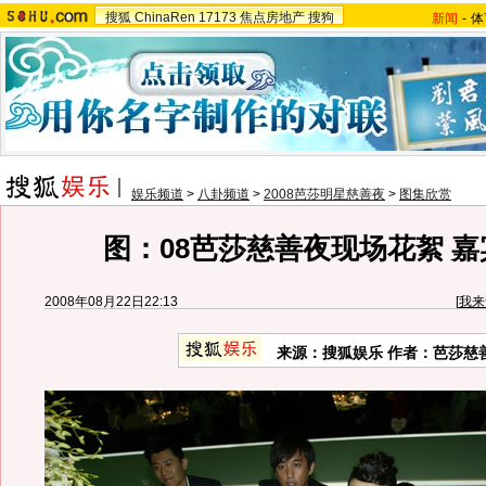
搜狐
ChinaRen
17173
焦点房地产
搜狗
新闻
-
体
娱乐频道
>
八卦频道
>
2008芭莎明星慈善夜
>
图集欣赏
图：08芭莎慈善夜现场花絮 
2008年08月22日22:13
[
我来
来源：搜狐娱乐 作者：芭莎慈