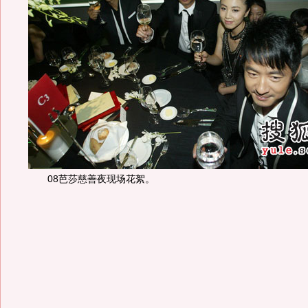
08芭莎慈善夜现场花絮。