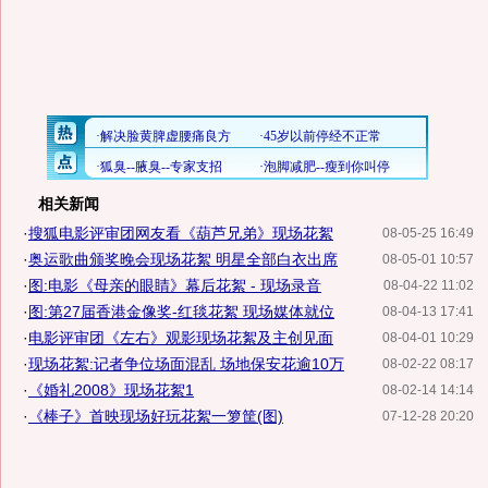
相关新闻
·
搜狐电影评审团网友看《葫芦兄弟》现场花絮
08-05-25 16:49
·
奥运歌曲颁奖晚会现场花絮 明星全部白衣出席
08-05-01 10:57
·
图:电影《母亲的眼睛》幕后花絮 - 现场录音
08-04-22 11:02
·
图:第27届香港金像奖-红毯花絮 现场媒体就位
08-04-13 17:41
·
电影评审团《左右》观影现场花絮及主创见面
08-04-01 10:29
·
现场花絮:记者争位场面混乱 场地保安花逾10万
08-02-22 08:17
·
《婚礼2008》现场花絮1
08-02-14 14:14
·
《棒子》首映现场好玩花絮一箩筐(图)
07-12-28 20:20