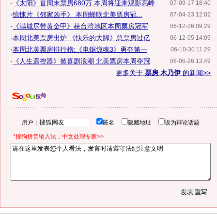
·
《太阳》首周末票房680万 本周将迎来观影高峰
07-09-17 18:40
·
惊悚片《邻家凶手》 本周蝉联北美票房冠...
07-04-23 12:02
·
《满城尽带黄金甲》获台湾地区本周票房冠军
06-12-26 09:29
·
本周北美票房出炉 《快乐的大脚》总票房过亿
06-12-05 14:09
·
本周北美票房排行榜:《电锯惊魂3》勇夺第一
06-10-30 11:29
·
《人生遥控器》掀喜剧浪潮 北美票房本周夺冠
06-06-26 13:49
更多关于
票房 木乃伊
的新闻>>
用户：
匿名
隐藏地址
设为辩论话题
*搜狗拼音输入法，中文处理专家>>