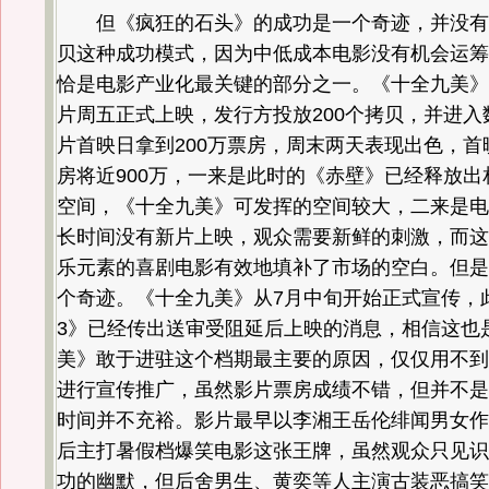
但《疯狂的石头》的成功是一个奇迹，并没有
贝这种成功模式，因为中低成本电影没有机会运筹
恰是电影产业化最关键的部分之一。《十全九美》
片周五正式上映，发行方投放200个拷贝，并进入
片首映日拿到200万票房，周末两天表现出色，首
房将近900万，一来是此时的《赤壁》已经释放出
空间，《十全九美》可发挥的空间较大，二来是电
长时间没有新片上映，观众需要新鲜的刺激，而这
乐元素的喜剧电影有效地填补了市场的空白。但是
个奇迹。《十全九美》从7月中旬开始正式宣传，
3》已经传出送审受阻延后上映的消息，相信这也
美》敢于进驻这个档期最主要的原因，仅仅用不到
进行宣传推广，虽然影片票房成绩不错，但并不是
时间并不充裕。影片最早以李湘王岳伦绯闻男女作
后主打暑假档爆笑电影这张王牌，虽然观众只见识
功的幽默，但后舍男生、黄奕等人主演古装恶搞笑