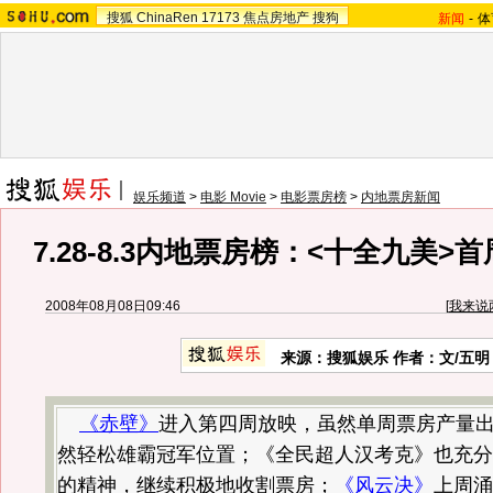
搜狐
ChinaRen
17173
焦点房地产
搜狗
新闻
-
体
娱乐频道
>
电影 Movie
>
电影票房榜
>
内地票房新闻
7.28-8.3内地票房榜：<十全九美>首
2008年08月08日09:46
[
我来说
来源：搜狐娱乐 作者：文/五明
《赤壁》
进入第四周放映，虽然单周票房产量
然轻松雄霸冠军位置；《全民超人汉考克》也充分
的精神，继续积极地收割票房；
《风云决》
上周涌