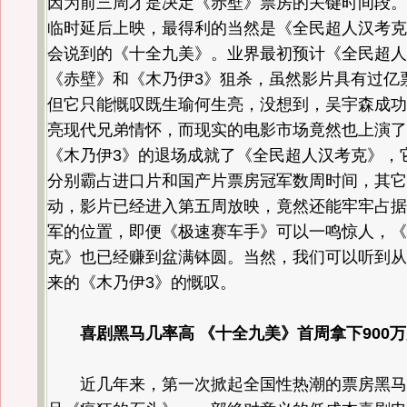
因为前三周才是决定《赤壁》票房的关键时间段。
临时延后上映，最得利的当然是《全民超人汉考克
会说到的《十全九美》。业界最初预计《全民超人
《赤壁》和《木乃伊3》狙杀，虽然影片具有过亿
但它只能慨叹既生瑜何生亮，没想到，吴宇森成功
亮现代兄弟情怀，而现实的电影市场竟然也上演了
《木乃伊3》的退场成就了《全民超人汉考克》，
分别霸占进口片和国产片票房冠军数周时间，其它
动，影片已经进入第五周放映，竟然还能牢牢占据
军的位置，即便《极速赛车手》可以一鸣惊人，《
克》也已经赚到盆满钵圆。当然，我们可以听到从
来的《木乃伊3》的慨叹。
喜剧黑马几率高 《十全九美》首周拿下900
近几年来，第一次掀起全国性热潮的票房黑马