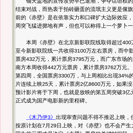
铺天盖地的宣传攻势早已退潮，争夺话语权的
结束对战，而热衷于拍砖砸蛋的流氓主义更是偃旗
前的《赤壁》是在依靠实力和口碑扩大边际效应，
周突飞猛进掷地有声，但也可以称得上一个萝卜一
本周《赤壁》在北京新影联院线取得超过400
至今新影联院线一共收得3100万左右票房，而中
票房432万元，累计票房3795万元，而广东市场
南方本周收得442万元票房，累计票房3762万元
第四周，全国票房3300万，与上周相比出现34%
片连续上映25天，累计票房2亿8600万元，如果
预计影片将于下周，也就是放映的第五周突破3亿
正式成为国产电影新的里程碑。
《木乃伊3》
出现审查问题不得不推迟上映，
按原计划在7月29日上映，对《赤壁》也不会产生