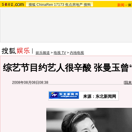
搜狐
ChinaRen
17173
焦点房地产
搜狗
新闻
-
体
娱乐频道
>
电视 TV
>
内地电视
综艺节目约艺人很辛酸 张曼玉曾“
2008年08月08日08:38
[
我来
来源：东北新闻网