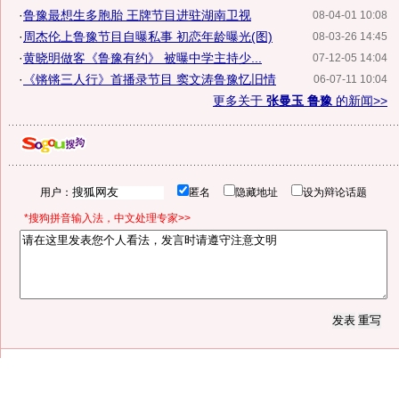
·
鲁豫最想生多胞胎 王牌节目进驻湖南卫视
08-04-01 10:08
·
周杰伦上鲁豫节目自曝私事 初恋年龄曝光(图)
08-03-26 14:45
·
黄晓明做客《鲁豫有约》 被曝中学主持少...
07-12-05 14:04
·
《锵锵三人行》首播录节目 窦文涛鲁豫忆旧情
06-07-11 10:04
更多关于
张曼玉 鲁豫
的新闻>>
用户：
匿名
隐藏地址
设为辩论话题
*搜狗拼音输入法，中文处理专家>>