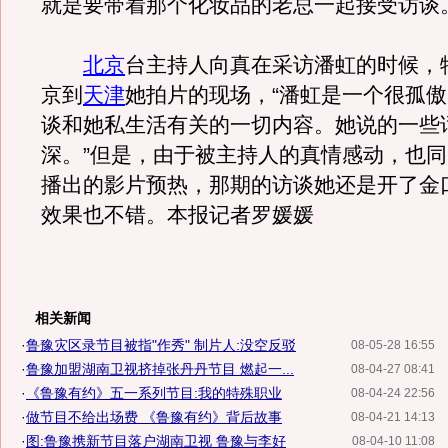
就是要带着那个化妆品的老总一起接受访谈。
北京
台主持人向真在采访潘虹的时候，
京到
天津
她拍片的现场，“潘虹是一个很孤
谈和她私生活有关的一切内容。她说的一些
深。”但是，由于被主持人的真情感动，也
播出的影片预热，那期的访谈她还是开了金
效果也不错。本报记者罗媛媛
相关新闻
·
鲁豫灾区录节目被指"作秀" 制片人:没空反驳
08-05-28 16:55
·
鲁豫加盟湖南卫视挤掉张丹丹节目 燃起一...
08-04-27 08:41
·
《鲁豫有约》五一系列节目:我的特殊职业
08-04-24 22:56
·
做节目不给出场费 《鲁豫有约》背后故事
08-04-21 14:13
·
图:鲁豫携新节目落户湖南卫视 鲁豫与李好
08-04-10 11:08