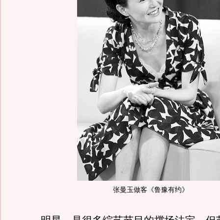
张曼玉做客《鲁豫有约》