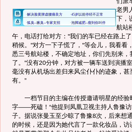
们派
老男
下，
航站
午，电话打给对方："我们的车已经在路上
稍候。"对方一下子慌了，"等会儿，我看看
悉三号航站楼，不确定地址，你们先别来，
了。"没有20分钟，对方被一辆车送到演播
毫没有从机场出差归来风尘仆仆的迹象，甚
有。”
一档节目的主编在传授邀请明星的经验
字——死磕！“他提到凤凰卫视主持人鲁豫访
子。据说张曼玉至少晾了鲁豫8次，后来想
的时候，还是因为她代言了一款化妆品，访