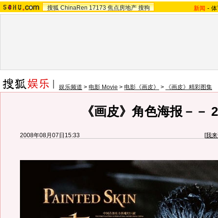
搜狐
ChinaRen
17173
焦点房地产
搜狗
新闻
-
体
娱乐频道
>
电影 Movie
>
电影《画皮》
>
《画皮》精彩图集
《画皮》角色海报－－ 2
2008年08月07日15:33
[
我来