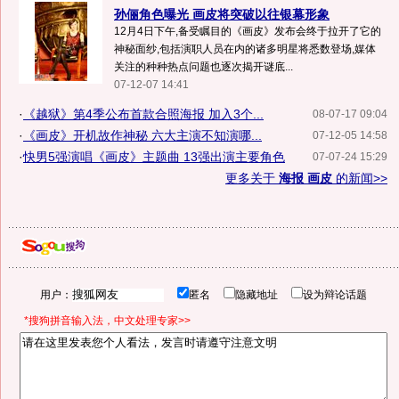
孙俪角色曝光 画皮将突破以往银幕形象
12月4日下午,备受瞩目的《画皮》发布会终于拉开了它的
神秘面纱,包括演职人员在内的诸多明星将悉数登场,媒体
关注的种种热点问题也逐次揭开谜底...
07-12-07 14:41
·
《越狱》第4季公布首款合照海报 加入3个...
08-07-17 09:04
·
《画皮》开机故作神秘 六大主演不知演哪...
07-12-05 14:58
·
快男5强演唱《画皮》主题曲 13强出演主要角色
07-07-24 15:29
更多关于
海报 画皮
的新闻>>
用户：
匿名
隐藏地址
设为辩论话题
*搜狗拼音输入法，中文处理专家>>