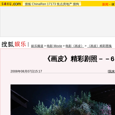
搜狐
ChinaRen
17173
焦点房地产
搜狗
新闻
-
体
娱乐频道
>
电影 Movie
>
电影《画皮》
>
《画皮》精彩图集
《画皮》精彩剧照－－6
2008年08月07日15:17
[
我来